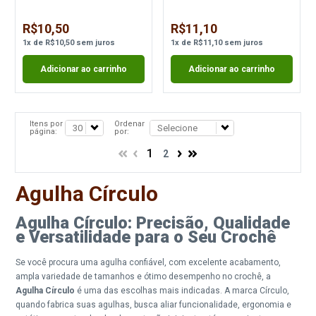
R$10,50
R$11,10
1
x
de
R$10,50
sem juros
1
x
de
R$11,10
sem juros
Adicionar ao carrinho
Adicionar ao carrinho
Itens por
Ordenar
página:
por:
1
2
Agulha Círculo
Agulha Círculo: Precisão, Qualidade
e Versatilidade para o Seu Crochê
Se você procura uma agulha confiável, com excelente acabamento,
ampla variedade de tamanhos e ótimo desempenho no crochê, a
Agulha Círculo
é uma das escolhas mais indicadas. A marca Círculo,
quando fabrica suas agulhas, busca aliar funcionalidade, ergonomia e