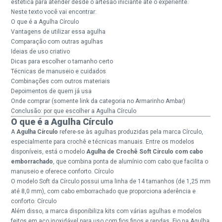
estética para atender desde o artesão iniciante até o experiente.
Neste texto você vai encontrar:
O que é a Agulha Círculo
Vantagens de utilizar essa agulha
Comparação com outras agulhas
Ideias de uso criativo
Dicas para escolher o tamanho certo
Técnicas de manuseio e cuidados
Combinações com outros materiais
Depoimentos de quem já usa
Onde comprar (somente link da categoria no Armarinho Ambar)
Conclusão: por que escolher a Agulha Círculo
O que é a Agulha Círculo
A
Agulha Círculo
refere-se às agulhas produzidas pela marca Círculo,
especialmente para crochê e técnicas manuais. Entre os modelos
disponíveis, está o modelo
Agulha de Crochê Soft Círculo com cabo
emborrachado
, que combina ponta de alumínio com cabo que facilita o
manuseio e oferece conforto.
Círculo
O modelo Soft da Círculo possui uma linha de 14 tamanhos (de 1,25 mm
até 8,0 mm), com cabo emborrachado que proporciona aderência e
conforto.
Círculo
Além disso, a marca disponibiliza kits com várias agulhas e modelos
feitos em aço inoxidável para uso com fios finos e rendas.
Fio na Agulha