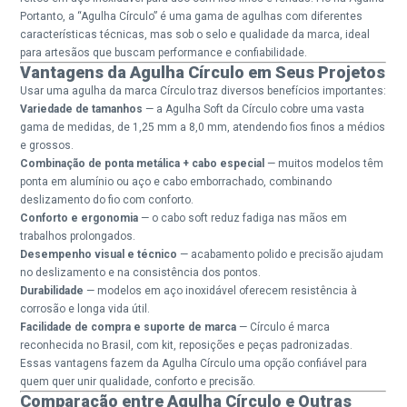
Portanto, a “Agulha Círculo” é uma gama de agulhas com diferentes
características técnicas, mas sob o selo e qualidade da marca, ideal
para artesãos que buscam performance e confiabilidade.
Vantagens da Agulha Círculo em Seus Projetos
Usar uma agulha da marca Círculo traz diversos benefícios importantes:
Variedade de tamanhos
— a Agulha Soft da Círculo cobre uma vasta
gama de medidas, de 1,25 mm a 8,0 mm, atendendo fios finos a médios
e grossos.
Combinação de ponta metálica + cabo especial
— muitos modelos têm
ponta em alumínio ou aço e cabo emborrachado, combinando
deslizamento do fio com conforto.
Conforto e ergonomia
— o cabo soft reduz fadiga nas mãos em
trabalhos prolongados.
Desempenho visual e técnico
— acabamento polido e precisão ajudam
no deslizamento e na consistência dos pontos.
Durabilidade
— modelos em aço inoxidável oferecem resistência à
corrosão e longa vida útil.
Facilidade de compra e suporte de marca
— Círculo é marca
reconhecida no Brasil, com kit, reposições e peças padronizadas.
Essas vantagens fazem da Agulha Círculo uma opção confiável para
quem quer unir qualidade, conforto e precisão.
Comparação entre Agulha Círculo e Outras