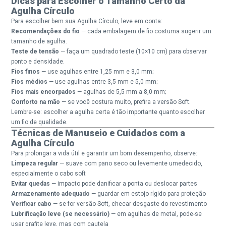
Dicas para Escolher o Tamanho Certo da
Agulha Círculo
Para escolher bem sua Agulha Círculo, leve em conta:
Recomendações do fio
— cada embalagem de fio costuma sugerir um
tamanho de agulha.
Teste de tensão
— faça um quadrado teste (10×10 cm) para observar
ponto e densidade.
Fios finos
— use agulhas entre 1,25 mm e 3,0 mm;
Fios médios
— use agulhas entre 3,5 mm e 5,0 mm;
Fios mais encorpados
— agulhas de 5,5 mm a 8,0 mm;
Conforto na mão
— se você costura muito, prefira a versão Soft.
Lembre-se: escolher a agulha certa é tão importante quanto escolher
um fio de qualidade.
Técnicas de Manuseio e Cuidados com a
Agulha Círculo
Para prolongar a vida útil e garantir um bom desempenho, observe:
Limpeza regular
— suave com pano seco ou levemente umedecido,
especialmente o cabo soft
Evitar quedas
— impacto pode danificar a ponta ou deslocar partes
Armazenamento adequado
— guardar em estojo rígido para proteção
Verificar cabo
— se for versão Soft, checar desgaste do revestimento
Lubrificação leve (se necessário)
— em agulhas de metal, pode-se
usar grafite leve, mas com cautela