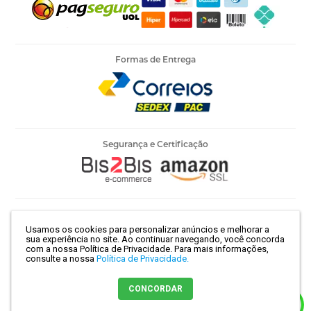
Formas de Entrega
Segurança e Certificação
Armarinho Ambar Ltda | CNPJ 60.658.762/0003-73 | Rua 25 de
Usamos os cookies para personalizar anúncios e melhorar a
Março, 786 - Centro | São Paulo-SP | CEP 01021-100
sua experiência no site. Ao continuar navegando, você concorda
com a nossa Política de Privacidade.
Para mais informações,
consulte a nossa
Política de Privacidade.
Crie sua loja virtual
com a melhor empresa de e-commerce do
CONCORDAR
Brasil.