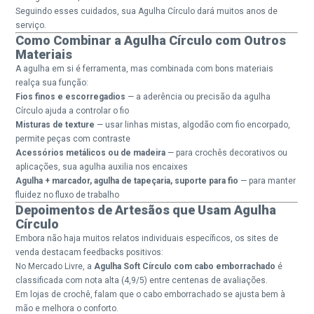
Seguindo esses cuidados, sua Agulha Círculo dará muitos anos de
serviço.
Como Combinar a Agulha Círculo com Outros
Materiais
A agulha em si é ferramenta, mas combinada com bons materiais
realça sua função:
Fios finos e escorregadios
— a aderência ou precisão da agulha
Círculo ajuda a controlar o fio
Misturas de texture
— usar linhas mistas, algodão com fio encorpado,
permite peças com contraste
Acessórios metálicos ou de madeira
— para crochês decorativos ou
aplicações, sua agulha auxilia nos encaixes
Agulha + marcador, agulha de tapeçaria, suporte para fio
— para manter
fluidez no fluxo de trabalho
Depoimentos de Artesãos que Usam Agulha
Círculo
Embora não haja muitos relatos individuais específicos, os sites de
venda destacam feedbacks positivos:
No Mercado Livre, a
Agulha Soft Círculo com cabo emborrachado
é
classificada com nota alta (4,9/5) entre centenas de avaliações.
Em lojas de crochê, falam que o cabo emborrachado se ajusta bem à
mão e melhora o conforto.