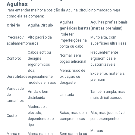
Agulhas
Para entender melhor a posição da Agulha Círculo no mercado, veja
como ela se compara:
Agulhas
Agulhas profissionais
Critério
Agulha Círculo
genéricas baratas
(marcas premium)
Pode ter
Precisão /
Alto padrão da
Muito alta, com
imperfeições na
acabamento
marca
superfícies ultra lisas
ponta ou cabo
Cabos soft ou
Frequentemente
Normal, sem
Conforto
designs
ergonômicas e
opção adicional
ergonômicos
customizáveis
Boa,
Menor; risco de
Excelente, materiais
Durabilidade
especialmente
oxidação ou
premium
modelos em aço
desgaste
Variedade
Ampla e bem
Também ampla, mas
de
Limitada
distribuída
mais difícil acesso
tamanhos
Moderado a
elevado,
Baixo, mas com
Alto, mas justificável
Custo
dependendo do
compromissos
por desempenho
tipo
Marcas
Marca e
Marca nacional
Sem garantia ou