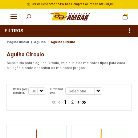
3% de Desconto no Pix nas Compras acima de R$ 500,00
FILTROS
Página Inicial
|
Agulha
|
Agulha Círculo
Agulha Círculo
Saiba tudo sobre agulha Círculo, veja quais os melhores tipos para cada
situação e onde encontrar os melhores preços.
Itens por
Ordenar
página:
por:
1
2