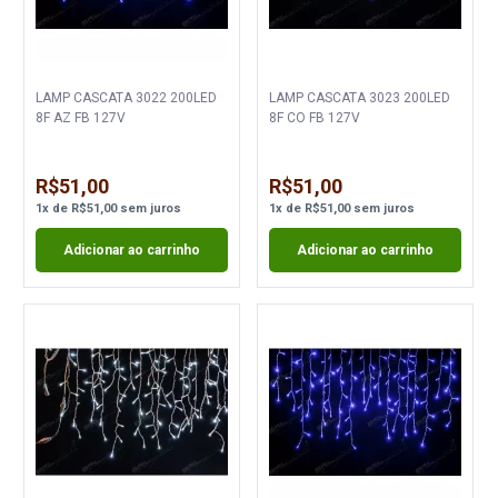
LAMP CASCATA 3022 200LED
LAMP CASCATA 3023 200LED
8F AZ FB 127V
8F CO FB 127V
R$51,00
R$51,00
1
x
de
R$51,00
sem juros
1
x
de
R$51,00
sem juros
Adicionar ao carrinho
Adicionar ao carrinho