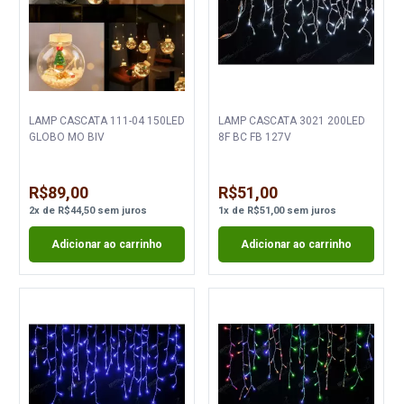
LAMP CASCATA 111-04 150LED
LAMP CASCATA 3021 200LED
GLOBO MO BIV
8F BC FB 127V
R$89,00
R$51,00
2
x
de
R$44,50
sem juros
1
x
de
R$51,00
sem juros
Adicionar ao carrinho
Adicionar ao carrinho