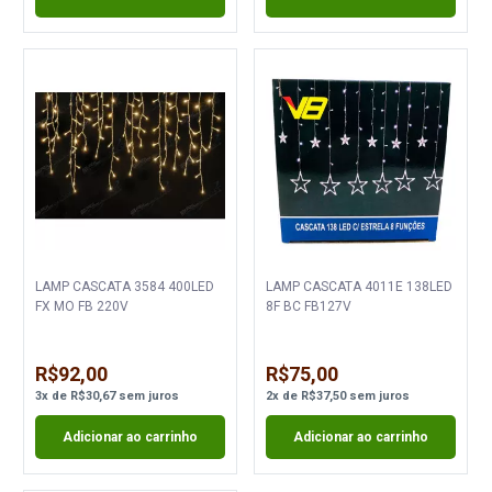
LAMP CASCATA 3584 400LED
LAMP CASCATA 4011E 138LED
FX MO FB 220V
8F BC FB127V
R$92,00
R$75,00
3
x
de
R$30,67
sem juros
2
x
de
R$37,50
sem juros
Adicionar ao carrinho
Adicionar ao carrinho