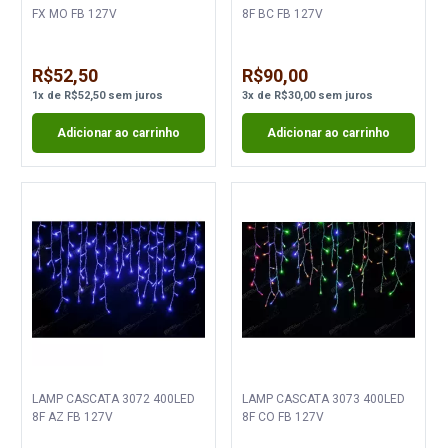
FX MO FB 127V
8F BC FB 127V
R$52,50
R$90,00
1
x
de
R$52,50
sem juros
3
x
de
R$30,00
sem juros
Adicionar ao carrinho
Adicionar ao carrinho
LAMP CASCATA 3072 400LED
LAMP CASCATA 3073 400LED
8F AZ FB 127V
8F CO FB 127V