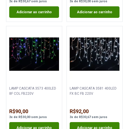
3
x
de
R$30,67
sem juros
3
x
de
R$30,00
sem juros
Adicionar ao carrinho
Adicionar ao carrinho
LAMP CASCATA 3573 400LED
LAMP CASCATA 3581 400LED
8F COL FB220V
FX BC FB 220V
R$90,00
R$92,00
3
x
de
R$30,00
sem juros
3
x
de
R$30,67
sem juros
Adicionar ao carrinho
Adicionar ao carrinho