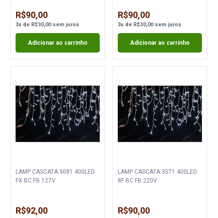
R$90,00
R$90,00
3
x
de
R$30,00
sem juros
3
x
de
R$30,00
sem juros
Adicionar ao carrinho
Adicionar ao carrinho
LAMP CASCATA 3081 400LED
LAMP CASCATA 3571 400LED
FX BC FB 127V
8F BC FB 220V
R$92,00
R$90,00