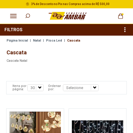
3% de Desconto no Pix nas Compras acima de R$ 500,00
FILTROS
Página Inicial
|
Natal
|
Pisca Led
|
Cascata
Cascata
Cascata Natal
Itens por
Ordenar
página:
por: