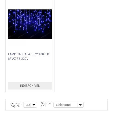
LAMP CASCATA 3572 400LED
8F AZ FB 220V
INDISPONÍVEL
Itens por
Ordenar
página:
por: