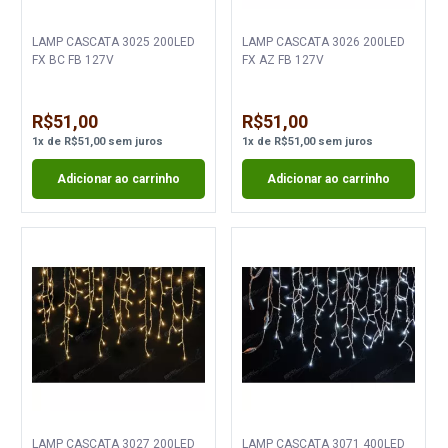
LAMP CASCATA 3025 200LED
LAMP CASCATA 3026 200LED
FX BC FB 127V
FX AZ FB 127V
R$51,00
R$51,00
1
x
de
R$51,00
sem juros
1
x
de
R$51,00
sem juros
Adicionar ao carrinho
Adicionar ao carrinho
LAMP CASCATA 3027 200LED
LAMP CASCATA 3071 400LED