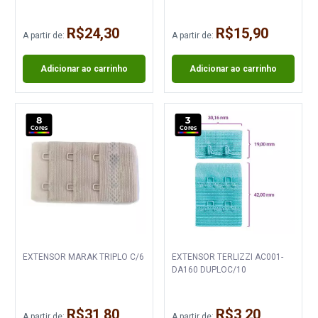
R$24,30
R$15,90
A partir de:
A partir de:
Adicionar ao carrinho
Adicionar ao carrinho
8
3
Cores
Cores
EXTENSOR MARAK TRIPLO C/6
EXTENSOR TERLIZZI AC001-
DA160 DUPLOC/10
R$31,80
R$3,20
A partir de:
A partir de: