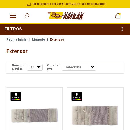
s
3% de Desconto no Pix nas Compras acima de R$ 500,
FILTROS
Página Inicial
|
Lingerie
|
Extensor
Extensor
Itens por
Ordenar
página:
por:
8
5
Cores
Cores