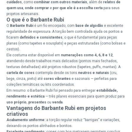
cuidados
, como
combinar com outros materiais
, além de
relatos de
quem usa
,
onde comprar
e
por que ele é a escolha certa
para seus
projetos artesanais.
O que é o Barbante Rubi
O
Barbante Rubi
é um fio encorpado, com
base de algodão
e excelente
regularidade de espessura. A torção bem controlada ajuda os pontos a
ficarem
definidos e consistentes
, o que é fundamental para peças
planas (como tapetes e sousplats) e peças estruturadas (como bolsas e
cestos).
Ele costuma estar disponível em
numerações como 4, 6, 8 e 12
,
atendendo desde trabalhos mais delicados (pontos mais fechados,
texturas detalhadas) até projetos robustos (tapetes, puffs, mantas). A
cartela de cores
contempla desde os tons
neutros e naturais
(cru,
bege, cinza, preto) até
cores vibrantes
e sazonais — perfeitas para
coleções temáticas ou kits coordenados.
Em resumo: o Barbante Rubi foi pensado para entregar
estabilidade,
rendimento e estética
— três pilares essenciais para quem produz para
uso próprio
,
presentes
ou
venda
.
Vantagens do Barbante Rubi em projetos
criativos
Acabamento uniforme:
a torção regular reduz “barrigas” e variações,
deixando os pontos alinhados e bonitos.
Excelente rendimento:
cones com boa metragem permitem concluir