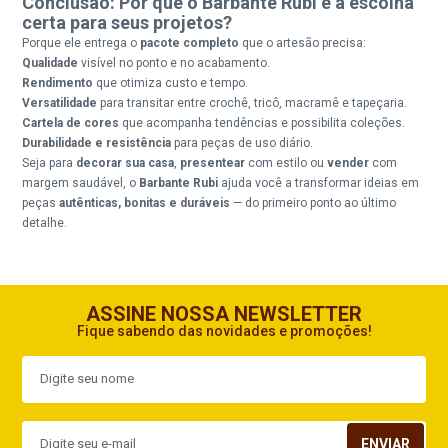
Conclusão: Por que o Barbante Rubi é a escolha
certa para seus projetos?
Porque ele entrega o
pacote completo
que o artesão precisa:
Qualidade
visível no ponto e no acabamento.
Rendimento
que otimiza custo e tempo.
Versatilidade
para transitar entre crochê, tricô, macramê e tapeçaria.
Cartela de cores
que acompanha tendências e possibilita coleções.
Durabilidade e resistência
para peças de uso diário.
Seja para
decorar sua casa
,
presentear
com estilo ou
vender
com
margem saudável, o
Barbante Rubi
ajuda você a transformar ideias em
peças
autênticas, bonitas e duráveis
— do primeiro ponto ao último
detalhe.
ASSINE NOSSA NEWSLETTER
Fique sabendo das novidades e promoções!
ENVIAR