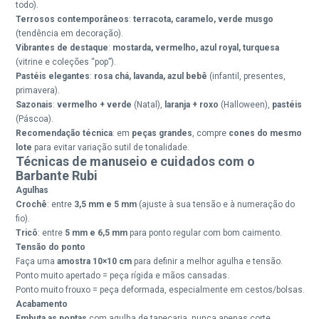
todo).
Terrosos contemporâneos
:
terracota, caramelo, verde musgo
(tendência em decoração).
Vibrantes de destaque
:
mostarda, vermelho, azul royal, turquesa
(vitrine e coleções “pop”).
Pastéis elegantes
:
rosa chá, lavanda, azul bebê
(infantil, presentes,
primavera).
Sazonais
:
vermelho + verde
(Natal),
laranja + roxo
(Halloween),
pastéis
(Páscoa).
Recomendação técnica
: em
peças grandes
, compre
cones do mesmo
lote
para evitar variação sutil de tonalidade.
Técnicas de manuseio e cuidados com o
Barbante Rubi
Agulhas
Crochê
: entre
3,5 mm e 5 mm
(ajuste à sua tensão e à numeração do
fio).
Tricô
: entre
5 mm e 6,5 mm
para ponto regular com bom caimento.
Tensão do ponto
Faça uma
amostra 10×10 cm
para definir a melhor agulha e tensão.
Ponto muito apertado = peça rígida e mãos cansadas.
Ponto muito frouxo = peça deformada, especialmente em cestos/bolsas.
Acabamento
Embuta as pontas
com agulha de tapeçaria, nunca apenas corte.