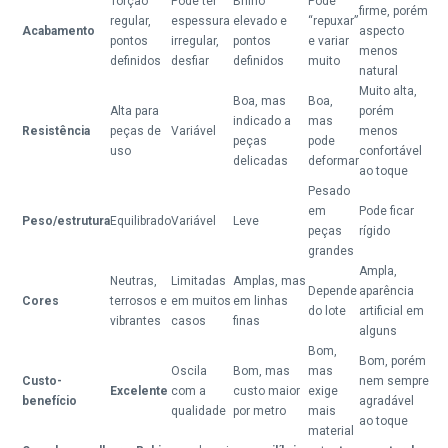
Torção
Pode ter
Brilho
Pode
firme, porém
regular,
espessura
elevado e
“repuxar”
Acabamento
aspecto
pontos
irregular,
pontos
e variar
menos
definidos
desfiar
definidos
muito
natural
Muito alta,
Boa, mas
Boa,
Alta para
porém
indicado a
mas
Resistência
peças de
Variável
menos
peças
pode
uso
confortável
delicadas
deformar
ao toque
Pesado
em
Pode ficar
Peso/estrutura
Equilibrado
Variável
Leve
peças
rígido
grandes
Ampla,
Neutras,
Limitadas
Amplas, mas
Depende
aparência
Cores
terrosos e
em muitos
em linhas
do lote
artificial em
vibrantes
casos
finas
alguns
Bom,
Bom, porém
Oscila
Bom, mas
mas
Custo-
nem sempre
Excelente
com a
custo maior
exige
benefício
agradável
qualidade
por metro
mais
ao toque
material