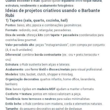
Quando escolher o Rubi:
quando quiser
equilíbrio
entre
toque natural
,
estrutura
,
rendimento
e
acabamento fotogênico
.
Ideias de projetos criativos usando o Barbante
Rubi
1) Tapetes (sala, quarto, cozinha, hall)
Pontos
: baixo, alto, pipoca e combinações geométricas.
Formato
: redondo, oval, retangular, passadeiras.
Dica de venda
: ofereça
kits
com
tapete + passadeira
coordenados para
cozinha/área gourmet.
Valor percebido alto
: peças “instagramáveis”, com compra por conjunto
(4, 6 ou 8 unidades).
Diferencial
: combine
borda contrastante
(ex.: cru + preto; terracota +
cru).
Estrutura
: o Rubi sustenta bem alças e laterais.
Acabamento
: use
forro têxtil
e
ilhoses/metais
para visual profissional.
Modelos
: tote, bucket, clutch, shopper e mini-bag.
Organização decorativa
: quartos infantis, home office, lavanderia,
banheiro.
Dica
: bases rígidas em
madeira MDF
ajudam a manter o formato.
Conforto + textura
: pontos em relevo valorizam a peça.
Tendência
:
tons terrosos
e
neutros
para salas minimalistas.
Estilo boho
: o Rubi combina com madeira, corda e elementos naturais.
Tamanho
: do pequeno decorativo ao painel de destaque.