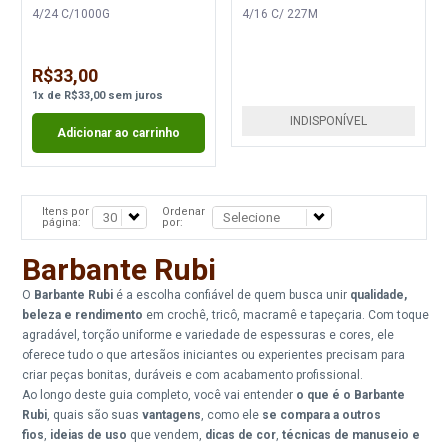
4/24 C/1000G
4/16 C/ 227M
R$33,00
1
x
de
R$33,00
sem juros
INDISPONÍVEL
Adicionar ao carrinho
Itens por
Ordenar
página:
por:
Barbante Rubi
O
Barbante Rubi
é a escolha confiável de quem busca unir
qualidade,
beleza e rendimento
em crochê, tricô, macramê e tapeçaria. Com toque
agradável, torção uniforme e variedade de espessuras e cores, ele
oferece tudo o que artesãos iniciantes ou experientes precisam para
criar peças bonitas, duráveis e com acabamento profissional.
Ao longo deste guia completo, você vai entender
o que é o Barbante
Rubi
, quais são suas
vantagens
, como ele
se compara a outros
fios
,
ideias de uso
que vendem,
dicas de cor
,
técnicas de manuseio e