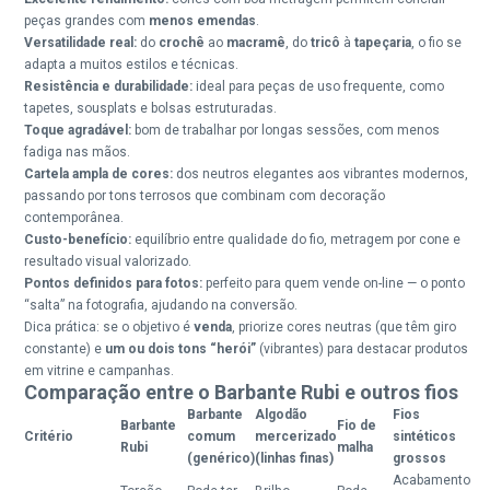
peças grandes com
menos emendas
.
Versatilidade real:
do
crochê
ao
macramê
, do
tricô
à
tapeçaria
, o fio se
adapta a muitos estilos e técnicas.
Resistência e durabilidade:
ideal para peças de uso frequente, como
tapetes, sousplats e bolsas estruturadas.
Toque agradável:
bom de trabalhar por longas sessões, com menos
fadiga nas mãos.
Cartela ampla de cores:
dos neutros elegantes aos vibrantes modernos,
passando por tons terrosos que combinam com decoração
contemporânea.
Custo-benefício:
equilíbrio entre qualidade do fio, metragem por cone e
resultado visual valorizado.
Pontos definidos para fotos:
perfeito para quem vende on-line — o ponto
“salta” na fotografia, ajudando na conversão.
Dica prática: se o objetivo é
venda
, priorize cores neutras (que têm giro
constante) e
um ou dois tons “herói”
(vibrantes) para destacar produtos
em vitrine e campanhas.
Comparação entre o Barbante Rubi e outros fios
Barbante
Algodão
Fios
Barbante
Fio de
Critério
comum
mercerizado
sintéticos
Rubi
malha
(genérico)
(linhas finas)
grossos
Acabamento