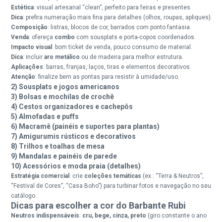
Estética
: visual artesanal “clean”, perfeito para feiras e presentes.
Dica
: prefira numeração mais fina para detalhes (olhos, roupas, apliques).
Composição
: listras, blocos de cor, barrados com ponto fantasia.
Venda
: ofereça
combo
com sousplats e porta-copos coordenados.
Impacto visual
: bom ticket de venda, pouco consumo de material.
Dica
: incluir
aro metálico
ou de madeira para melhor estrutura.
Aplicações
: barras, franjas, laços, tiras e elementos decorativos.
Atenção
: finalize bem as pontas para resistir à umidade/uso.
2) Sousplats e jogos americanos
3) Bolsas e mochilas de crochê
4) Cestos organizadores e cachepôs
5) Almofadas e puffs
6) Macramê (painéis e suportes para plantas)
7) Amigurumis rústicos e decorativos
8) Trilhos e toalhas de mesa
9) Mandalas e painéis de parede
10) Acessórios e moda praia (detalhes)
Estratégia comercial
: crie
coleções temáticas
(ex.: “Terra & Neutros”,
“Festival de Cores”, “Casa Boho”) para turbinar fotos e navegação no seu
catálogo.
Dicas para escolher a cor do Barbante Rubi
Neutros indispensáveis
:
cru, bege, cinza, preto
(giro constante o ano