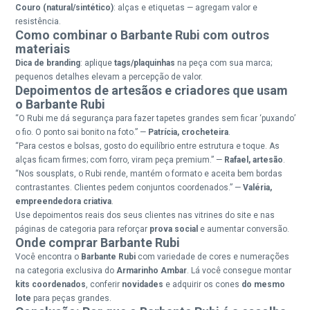
Couro (natural/sintético)
: alças e etiquetas — agregam valor e
resistência.
Como combinar o Barbante Rubi com outros
materiais
Dica de branding
: aplique
tags/plaquinhas
na peça com sua marca;
pequenos detalhes elevam a percepção de valor.
Depoimentos de artesãos e criadores que usam
o Barbante Rubi
“O Rubi me dá segurança para fazer tapetes grandes sem ficar ‘puxando’
o fio. O ponto sai bonito na foto.”
—
Patrícia, crocheteira
.
“Para cestos e bolsas, gosto do equilíbrio entre estrutura e toque. As
alças ficam firmes; com forro, viram peça premium.”
—
Rafael, artesão
.
“Nos sousplats, o Rubi rende, mantém o formato e aceita bem bordas
contrastantes. Clientes pedem conjuntos coordenados.”
—
Valéria,
empreendedora criativa
.
Use depoimentos reais dos seus clientes nas vitrines do site e nas
páginas de categoria para reforçar
prova social
e aumentar conversão.
Onde comprar Barbante Rubi
Você encontra o
Barbante Rubi
com variedade de cores e numerações
na categoria exclusiva do
Armarinho Ambar
. Lá você consegue montar
kits coordenados
, conferir
novidades
e adquirir os cones
do mesmo
lote
para peças grandes.