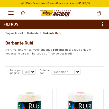
3% de Desconto no Pix nas Compras acima de R$ 500,00
FILTROS
Página Inicial
|
Barbante
|
Barbante Rubi
Barbante Rubi
No Armarinho Ambar você encontra
Barbante Rubi
e tudo o que é
necessário para um Bordado ou Tricô de qualidade!
Itens por
Ordenar
página:
por: