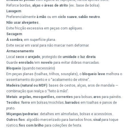
Reforce bordas,
alças
e
áreas de atrito
(ex.: base de bolsa).
Lavagem
Preferencialmente
à mão
ou em
ciclo suave
;
sabão neutro
.
Não usar alvejantes
.
Evite fricção excessiva em peças com apliques.
Secagem
À sombra
, em superfície plana.
Evite secar em varal para não marcar nem deformar.
Armazenamento
Local
seco
e
arejado
, protegido de
umidade
e
luz direta
.
Guarde
enrolado
/em
novelo
para evitar dobras marcadas.
Bloqueio
(quando necessário)
Em peças planas (toalhas, trilhos, sousplats), o
bloqueio leve
melhora o
assentamento do ponto e o “acabamento de vitrine”.
Madeira (natural ou MDF)
: bases de cestos, alças, aros de mandala —
combinação que realça o “feito à mão”.
Metais
:
argolas, mosquetões, correntes
para bolsas;
aros
para painéis.
Tecidos
:
forro
em bolsas/mochilas;
barrados
em toalhas e panos de
prato.
Miçangas/pedrarias
: detalhes em almofadas, bolsas e acessórios.
Outros fios
: algodão mercerizado para barrados finos;
sisal
para toque
rústico;
fios com brilho
para coleções de festa.