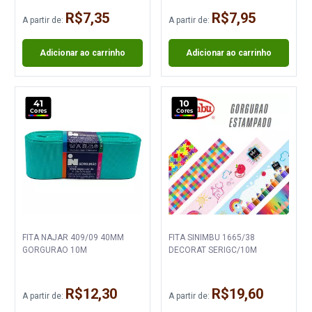
R$7,35
R$7,95
A partir de:
A partir de:
Adicionar ao carrinho
Adicionar ao carrinho
41
10
Cores
Cores
FITA NAJAR 409/09 40MM
FITA SINIMBU 1665/38
GORGURAO 10M
DECORAT SERIGC/10M
R$12,30
R$19,60
A partir de:
A partir de: