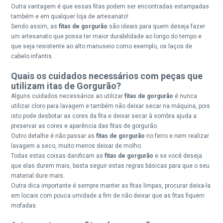
Outra vantagem é que essas fitas podem ser encontradas estampadas
também e em qualquer loja de artesanato!
Sendo assim, as
fitas de gorgurão
são ideais para quem deseja fazer
um artesanato que possa ter maior durabilidade ao longo do tempo e
que seja resistente ao alto manuseio como exemplo, os laços de
cabelo infantis.
Quais os cuidados necessários com peças que
utilizam itas de Gorgurão?
Alguns cuidados necessários ao utilizar
fitas de gorgurão
é nunca
utilizar cloro para lavagem e também não deixar secar na máquina, pois
isto pode desbotar as cores da fita e deixar secar à sombra ajuda a
preservar as cores e aparência das fitas de gorgurão.
Outro detalhe é não passar as
fitas de gorgurão
no ferro e nem realizar
lavagem a seco, muito menos deixar de molho.
Todas estas coisas danificam as
fitas de gorgurão
e se você deseja
que elas durem mais, basta seguir estas regras básicas para que o seu
material dure mais.
Outra dica importante é sempre manter as fitas limpas, procurar deixa-la
em locais com pouca umidade a fim de não deixar que as fitas fiquem
mofadas.