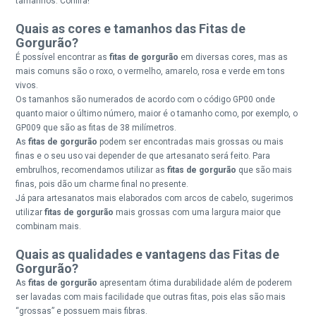
tamanhos. Confira!
Quais as cores e tamanhos das Fitas de
Gorgurão?
É possível encontrar as
fitas de gorgurão
em diversas cores, mas as
mais comuns são o roxo, o vermelho, amarelo, rosa e verde em tons
vivos.
Os tamanhos são numerados de acordo com o código GP00 onde
quanto maior o último número, maior é o tamanho como, por exemplo, o
GP009 que são as fitas de 38 milímetros.
As
fitas de gorgurão
podem ser encontradas mais grossas ou mais
finas e o seu uso vai depender de que artesanato será feito. Para
embrulhos, recomendamos utilizar as
fitas de gorgurão
que são mais
finas, pois dão um charme final no presente.
Já para artesanatos mais elaborados com arcos de cabelo, sugerimos
utilizar
fitas de gorgurão
mais grossas com uma largura maior que
combinam mais.
Quais as qualidades e vantagens das Fitas de
Gorgurão?
As
fitas de gorgurão
apresentam ótima durabilidade além de poderem
ser lavadas com mais facilidade que outras fitas, pois elas são mais
“grossas” e possuem mais fibras.