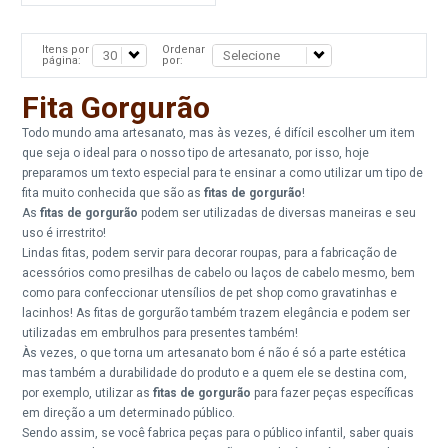
Itens por
Ordenar
página:
por:
Fita Gorgurão
Todo mundo ama artesanato, mas às vezes, é difícil escolher um item
que seja o ideal para o nosso tipo de artesanato, por isso, hoje
preparamos um texto especial para te ensinar a como utilizar um tipo de
fita muito conhecida que são as
fitas de gorgurão
!
As
fitas de gorgurão
podem ser utilizadas de diversas maneiras e seu
uso é irrestrito!
Lindas fitas, podem servir para decorar roupas, para a fabricação de
acessórios como presilhas de cabelo ou laços de cabelo mesmo, bem
como para confeccionar utensílios de pet shop como gravatinhas e
lacinhos! As fitas de gorgurão também trazem elegância e podem ser
utilizadas em embrulhos para presentes também!
Às vezes, o que torna um artesanato bom é não é só a parte estética
mas também a durabilidade do produto e a quem ele se destina com,
por exemplo, utilizar as
fitas de gorgurão
para fazer peças específicas
em direção a um determinado público.
Sendo assim, se você fabrica peças para o público infantil, saber quais