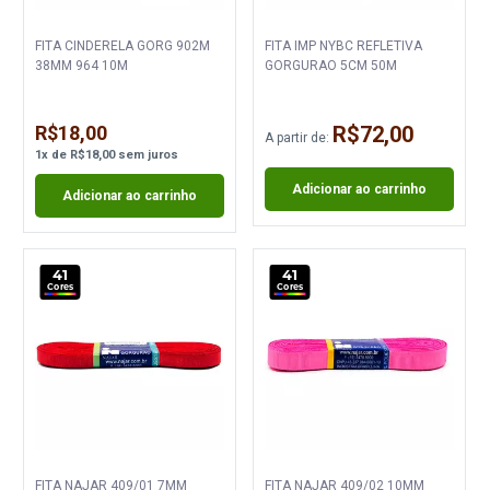
FITA CINDERELA GORG 902M
FITA IMP NYBC REFLETIVA
38MM 964 10M
GORGURAO 5CM 50M
R$18,00
R$72,00
A partir de:
1
x
de
R$18,00
sem juros
Adicionar ao carrinho
Adicionar ao carrinho
41
41
Cores
Cores
FITA NAJAR 409/01 7MM
FITA NAJAR 409/02 10MM