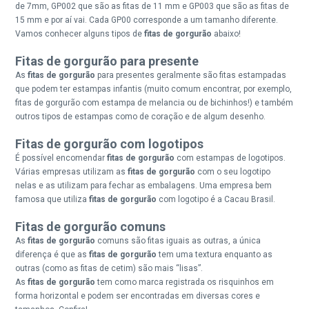
de 7mm, GP002 que são as fitas de 11 mm e GP003 que são as fitas de
15 mm e por aí vai. Cada GP00 corresponde a um tamanho diferente.
Vamos conhecer alguns tipos de
fitas de gorgurão
abaixo!
Fitas de gorgurão para presente
As
fitas de gorgurão
para presentes geralmente são fitas estampadas
que podem ter estampas infantis (muito comum encontrar, por exemplo,
fitas de gorgurão com estampa de melancia ou de bichinhos!) e também
outros tipos de estampas como de coração e de algum desenho.
Fitas de gorgurão com logotipos
É possível encomendar
fitas de gorgurão
com estampas de logotipos.
Várias empresas utilizam as
fitas de gorgurão
com o seu logotipo
nelas e as utilizam para fechar as embalagens. Uma empresa bem
famosa que utiliza
fitas de gorgurão
com logotipo é a Cacau Brasil.
Fitas de gorgurão comuns
As
fitas de gorgurão
comuns são fitas iguais as outras, a única
diferença é que as
fitas de gorgurão
tem uma textura enquanto as
outras (como as fitas de cetim) são mais “lisas”.
As
fitas de gorgurão
tem como marca registrada os risquinhos em
forma horizontal e podem ser encontradas em diversas cores e