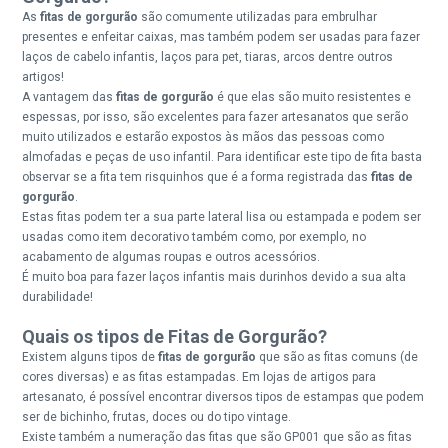
As
fitas de gorgurão
são comumente utilizadas para embrulhar
presentes e enfeitar caixas, mas também podem ser usadas para fazer
laços de cabelo infantis, laços para pet, tiaras, arcos dentre outros
artigos!
A vantagem das
fitas de gorgurão
é que elas são muito resistentes e
espessas, por isso, são excelentes para fazer artesanatos que serão
muito utilizados e estarão expostos às mãos das pessoas como
almofadas e peças de uso infantil. Para identificar este tipo de fita basta
observar se a fita tem risquinhos que é a forma registrada das
fitas de
gorgurão
.
Estas fitas podem ter a sua parte lateral lisa ou estampada e podem ser
usadas como item decorativo também como, por exemplo, no
acabamento de algumas roupas e outros acessórios.
É muito boa para fazer laços infantis mais durinhos devido a sua alta
durabilidade!
Quais os tipos de Fitas de Gorgurão?
Existem alguns tipos de
fitas de gorgurão
que são as fitas comuns (de
cores diversas) e as fitas estampadas. Em lojas de artigos para
artesanato, é possível encontrar diversos tipos de estampas que podem
ser de bichinho, frutas, doces ou do tipo vintage.
Existe também a numeração das fitas que são GP001 que são as fitas