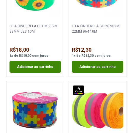
FITA CINDERELA CETIM 902M
FITA CINDERELA GORG 902M
38MM 523 10M
22MM 964 10M
R$18,00
R$12,30
1
x
de
R$18,00
sem juros
1
x
de
R$12,30
sem juros
Adicionar ao carrinho
Adicionar ao carrinho
4
Cores