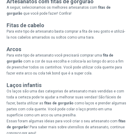
Artesanatos com fitas de gorgurão
A seguir, selecionamos os melhores artesanatos com
fitas de
gorgurão
que você pode fazer! Confira!
Fitas de cabelo
Para este tipo de artesanato basta comprar a fita de seu gosto e utilizá-
la nos cabelos amarrados ou soltos como uma tiara.
Arcos
Para este tipo de artesanato você precisará comprar uma
fita de
gorgurão
com a cor de sua escolha e coloca-la ao longo do arco a fim
de preencher todos os cantinhos. Você pode utilizar cola quente para
fazer este arco ou cola tek bond que é a super cola.
Laços infantis
Os laços são uma das categorias de artesanato mais vendidas e com
toda a certeza pode te ajudar a melhorar suas vendas! São fáceis de
fazer, basta utilizar as
fitas de gorgurão
como laços e prender algumas
partes com cola quente. Você pode colar o laço pronto em uma
superfície como um arco ou uma presilha.
Essas foram algumas ideias para você criar o seu artesanato com
fitas
de gorgurão
! Para saber mais sobre utensílios de artesanato, continue
conosco por aqui!