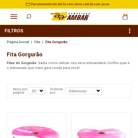
3% de Desconto no Pix nas Compras acima de R$ 500,00
FILTROS
Página Inicial
|
Fita
|
Fita Gorgurão
Fita Gorgurão
Fitas de Gorgurão
: Saiba como utilizar nos seus artesanatos! Confira qual é
o artesanato que mais gera renda para você!
Itens por
Ordenar
página:
por: