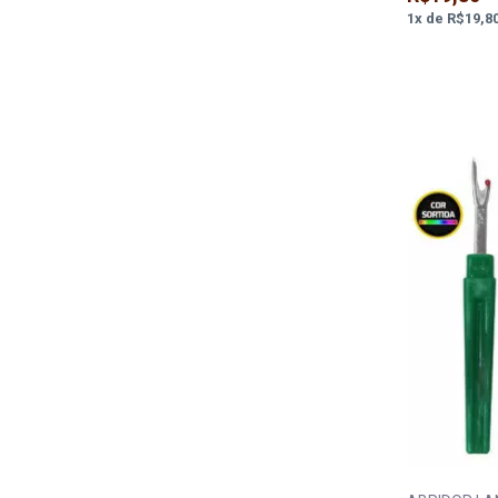
1
x
de
R$19,8