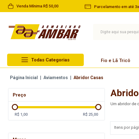
Venda Mínima R$ 50,00
Parcelamento em até 3x
Todas Categorias
Fio e Lã Tricô
Lã Circulo
Página Inicial
|
Aviamentos
|
Abridor Casas
Fio e Lã Tricô
Lã Cisne
Abrido
Linha
Preço
Lã Pingouin
Barbante
Um abridor de c
Lã Infantil
Agulha
R$ 1,00
R$ 25,00
Lã Paratapet
Artesanato
Itens por pági
Novelo de Lã
Aviamentos