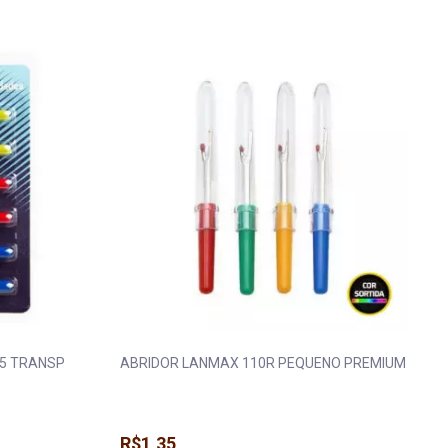
 Máquina
Fita Gorgurão
Elástico Pigeon 
a
Fita Juta
Elástico Roliço
a
Fita Metalizada
Elástico São José
eira e Regulador
Fita Metaloide
Elástico Tekla
ua
Fita Pet
Elástico Zanotti
da
Fita Poá
Fio Silicone
15 TRANSP
ABRIDOR LANMAX 110R PEQUENO PREMIUM
R$1,35