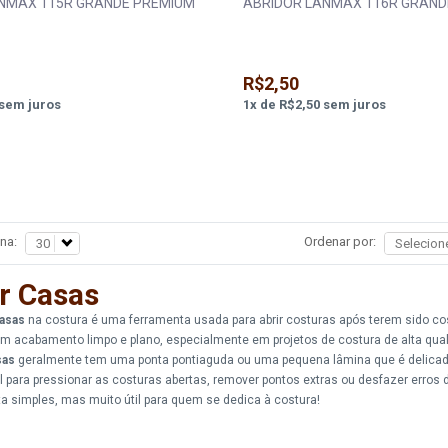
NMAX 115R GRANDE PREMIUM
ABRIDOR LANMAX 116R GRAND
R$2,50
sem juros
1
x
de
R$2,50
sem juros
na:
Ordenar por:
r Casas
casas
na costura é uma ferramenta usada para abrir costuras após terem sido co
r um acabamento limpo e plano, especialmente em projetos de costura de alta qua
sas
geralmente tem uma ponta pontiaguda ou uma pequena lâmina que é delicad
til para pressionar as costuras abertas, remover pontos extras ou desfazer erros 
a simples, mas muito útil para quem se dedica à costura!