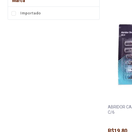
Marca
Fita
Importado
Elástico
Lingerie
Pedraria
Brasil
Natal
ABRIDOR CA
C/6
R$19,80