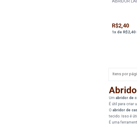
ABRIDOR LA
R$2,40
1
x
de
R$2,40
Itens por pági
Abrido
Um
abridor de 
É útil para cria
O
abridor de ca
tecido. Isso é ú
É uma ferrament