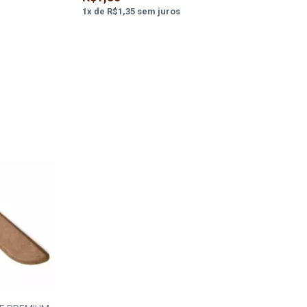
1
x
de
R$1,35
sem juros