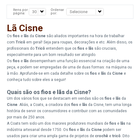
Itens por
Ordenar
página:
por:
Lã Cisne
Os
fios
e
lãs
da
Cisne
são aliados importantes na hora de trabalhar
com
Tricô
em geral! Seja para roupas, decorações e etc. Além disso, os
profissionais do
Tricô
entendem que os
fios
e
lãs
são cruciais,
especialmente para um bom resultado ser atingido.
Os
fios
e
lãs
desempenham uma função essencial na criação de uma
peça, e podem ser empregadas de uma de duas formas: na máquina ou
à mão. Aprofunde-se em cada detalhe sobre os
fios
e
lãs
da
Cisne
e
conheça tudo sobre eles a seguir!
Quais são os
fios
e
lãs
da Cisne?
Um dos vários fios que se destacam em vendas são os
fios
e
lãs
da
Cisne
. Aliás, a Coats, a criadora dos
fios
e
lãs
da Cisne, tem uma longa
história de servir os consumidores e contribuir com as comunidades
por mais de 250 anos.
A Coats tem sido um dos maiores produtores mundiais de
fios
e
lãs
na
indústria artesanal desde 1750. Os
fios
e
lãs
da
Cisne
podem ser
usados para criar uma ampla gama de projetos de
crochê
e
tricô
. Dito