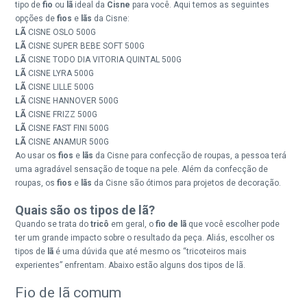
tipo de
fio
ou
lã
ideal da
Cisne
para você. Aqui temos as seguintes
opções de
fios
e
lãs
da Cisne:
LÃ
CISNE OSLO 500G
LÃ
CISNE
SUPER BEBE SOFT
500G
LÃ
CISNE
TODO DIA VITORIA QUINTAL
500G
LÃ
CISNE LYRA 500G
LÃ
CISNE LILLE 500G
LÃ
CISNE HANNOVER 500G
LÃ
CISNE FRIZZ 500G
LÃ
CISNE
FAST FINI
500G
LÃ
CISNE ANAMUR 500G
Ao usar os
fios
e
lãs
da Cisne para confecção de roupas, a pessoa terá
uma agradável sensação de toque na pele. Além da confecção de
roupas, os
fios
e
lãs
da Cisne são ótimos para projetos de decoração.
Quais são os tipos de lã?
Quando se trata do
tricô
em geral, o
fio de lã
que você escolher pode
ter um grande impacto sobre o resultado da peça. Aliás, escolher os
tipos de
lã
é uma dúvida que até mesmo os “tricoteiros mais
experientes” enfrentam. Abaixo estão alguns dos tipos de lã.
Fio de lã comum