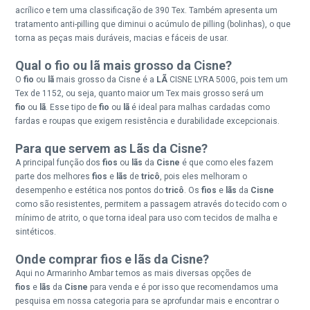
acrílico e tem uma classificação de 390 Tex. Também apresenta um
tratamento anti-pilling que diminui o acúmulo de pilling (bolinhas), o que
torna as peças mais duráveis, macias e fáceis de usar.
Qual o fio ou lã mais grosso da Cisne?
O
fio
ou
lã
mais grosso da Cisne é a
LÃ
CISNE LYRA 500G, pois tem um
Tex de 1152, ou seja, quanto maior um Tex mais grosso será um
fio
ou
lã
. Esse tipo de
fio
ou
lã
é ideal para malhas cardadas como
fardas e roupas que exigem resistência e durabilidade excepcionais.
Para que servem as Lãs da Cisne?
A principal função dos
fios
ou
lãs
da
Cisne
é que como eles fazem
parte dos melhores
fios
e
lãs
de
tricô
, pois eles melhoram o
desempenho e estética nos pontos do
tricô
. Os
fios
e
lãs
da
Cisne
como são resistentes, permitem a passagem através do tecido com o
mínimo de atrito, o que torna ideal para uso com tecidos de malha e
sintéticos.
Onde comprar fios e lãs da Cisne?
Aqui no Armarinho Ambar temos as mais diversas opções de
fios
e
lãs
da
Cisne
para venda e é por isso que recomendamos uma
pesquisa em nossa categoria para se aprofundar mais e encontrar o