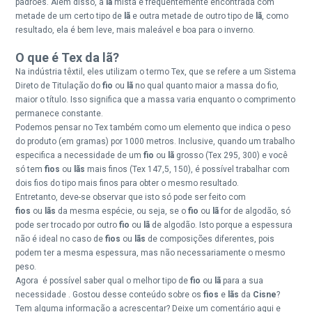
padrões. Além disso, a
lã
mista é frequentemente encontrada com
metade de um certo tipo de
lã
e outra metade de outro tipo de
lã
, como
resultado, ela é bem leve, mais maleável e boa para o inverno.
O que é Tex da lã?
Na indústria têxtil, eles utilizam o termo Tex, que se refere a um Sistema
Direto de Titulação do
fio
ou
lã
no qual quanto maior a massa do fio,
maior o título. Isso significa que a massa varia enquanto o comprimento
permanece constante.
Podemos pensar no Tex também como um elemento que indica o peso
do produto (em gramas) por 1000 metros. Inclusive, quando um trabalho
especifica a necessidade de um
fio
ou
lã
grosso (Tex 295, 300) e você
só tem
fios
ou
lãs
mais finos (Tex 147,5, 150), é possível trabalhar com
dois fios do tipo mais finos para obter o mesmo resultado.
Entretanto, deve-se observar que isto só pode ser feito com
fios
ou
lãs
da mesma espécie, ou seja, se o
fio
ou
lã
for de algodão, só
pode ser trocado por outro
fio
ou
lã
de algodão. Isto porque a espessura
não é ideal no caso de
fios
ou
lãs
de composições diferentes, pois
podem ter a mesma espessura, mas não necessariamente o mesmo
peso.
Agora é possível saber qual o melhor tipo de
fio
ou
lã
para a sua
necessidade . Gostou desse conteúdo sobre os
fios
e
lãs
da
Cisne
?
Tem alguma informação a acrescentar? Deixe um comentário aqui e