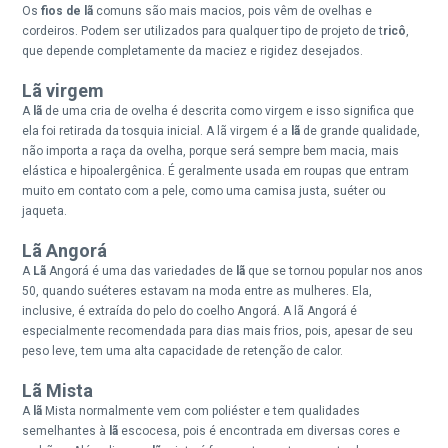
Os
fios de lã
comuns são mais macios, pois vêm de ovelhas e
cordeiros. Podem ser utilizados para qualquer tipo de projeto de t
ricô
,
que depende completamente da maciez e rigidez desejados.
Lã virgem
A
lã
de uma cria de ovelha é descrita como virgem e isso significa que
ela foi retirada da tosquia inicial. A lã virgem é a
lã
de grande qualidade,
não importa a raça da ovelha, porque será sempre bem macia, mais
elástica e hipoalergênica. É geralmente usada em roupas que entram
muito em contato com a pele, como uma camisa justa, suéter ou
jaqueta.
Lã Angorá
A
Lã
Angorá é uma das variedades de
lã
que se tornou popular nos anos
50, quando suéteres estavam na moda entre as mulheres. Ela,
inclusive, é extraída do pelo do coelho Angorá. A lã Angorá é
especialmente recomendada para dias mais frios, pois, apesar de seu
peso leve, tem uma alta capacidade de retenção de calor.
Lã Mista
A
lã
Mista normalmente vem com poliéster e tem qualidades
semelhantes à
lã
escocesa, pois é encontrada em diversas cores e