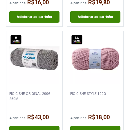
R$16,00
R$19,80
A partir de:
A partir de:
Adicionar ao carrinho
Adicionar ao carrinho
8
14
Cores
Cores
FIO CISNE ORIGINAL 200G
FIO CISNE STYLE 100G
260M
R$43,00
R$18,00
A partir de:
A partir de: