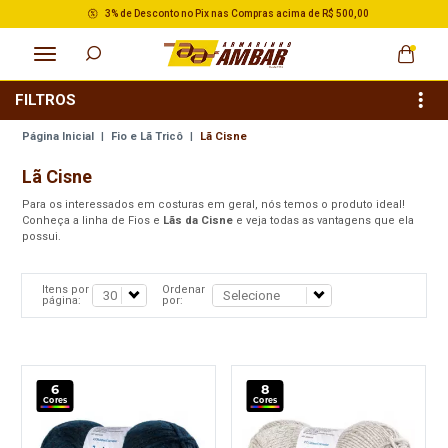
3% de Desconto no Pix nas Compras acima de R$ 500,00
FILTROS
Página Inicial
|
Fio e Lã Tricô
|
Lã Cisne
Lã Cisne
Para os interessados em costuras em geral, nós temos o produto ideal!
Conheça a linha de Fios e
Lãs da Cisne
e veja todas as vantagens que ela
possui.
Itens por
Ordenar
página:
por:
6
8
Cores
Cores