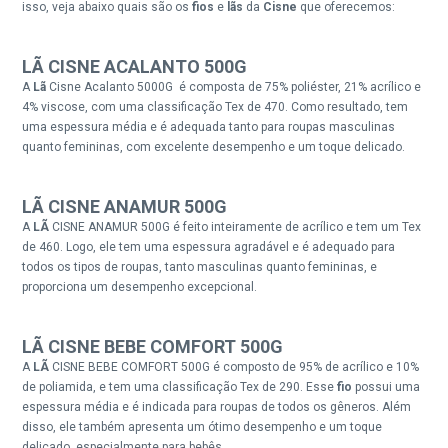
isso, veja abaixo quais são os
fios
e
lãs
da
Cisne
que oferecemos:
LÃ CISNE
ACALANTO
500G
A
Lã
Cisne Acalanto 5000G é composta de 75% poliéster, 21% acrílico e
4% viscose, com uma classificação Tex de 470. Como resultado, tem
uma espessura média e é adequada tanto para roupas masculinas
quanto femininas, com excelente desempenho e um toque delicado.
LÃ CISNE ANAMUR 500G
A
LÃ
CISNE ANAMUR 500G é feito inteiramente de acrílico e tem um Tex
de 460. Logo, ele tem uma espessura agradável e é adequado para
todos os tipos de roupas, tanto masculinas quanto femininas, e
proporciona um desempenho excepcional.
LÃ CISNE
BEBE COMFORT
500G
A
LÃ
CISNE BEBE COMFORT 500G é composto de 95% de acrílico e 10%
de poliamida, e tem uma classificação Tex de 290. Esse
fio
possui uma
espessura média e é indicada para roupas de todos os gêneros. Além
disso, ele também apresenta um ótimo desempenho e um toque
delicado, especialmente para bebês.