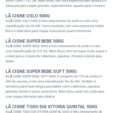
assim como 1152 Tex. Além disso, tem uma espessura bem grossa e é
adequada para roupas grossas, especialmente, aquelas para o inverno.
LÃ CISNE OSLO 500G
A
LÃ
CISNE OSLO 500G é feito inteiramente de acrílico e tem uma
classificação Tex de 540. Como resultado, tem uma espessura média
fina e é ideal tanto para roupas masculinas quanto femininas.
LÃ CISNE
SUPER BEBE
500G
A
LÃ
CISNE SUPER BEBE 500G é feito inteiramente de acrílico e tem
uma classificação de 210 Tex. Além disso, tem um toque muito suave e
é ideal para a criação de cobertores, jaquetas, chinelos e bonés para
bebês.
LÃ CISNE
SUPER BEBE SOFT
500G
A
LÃ
CISNE SUPER BEBE SOFT 500G é composto de 72% de acrílico e
28% de viscose, e tem uma classificação Tex de 300. Também é
fantástico para fazer artigos para bebês como cobertores, jaquetas,
pantufas, bonés e outros acessórios. Além disso, pode ser usado para
criar roupas delicadas para adultos.
LÃ CISNE
TODO DIA VITORIA QUINTAL
500G
A
LÃ
CISNE TODO DIA VITORIA QUINTAL 500G é feito inteiramente de