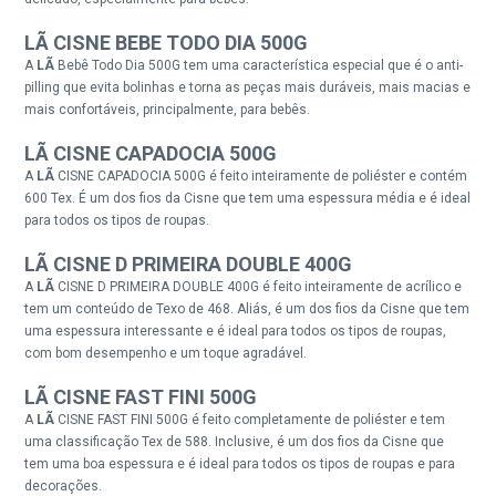
LÃ CISNE
BEBE TODO DIA
500G
A
LÃ
Bebê Todo Dia 500G tem uma característica especial que é o anti-
pilling que evita bolinhas e torna as peças mais duráveis, mais macias e
mais confortáveis, principalmente, para bebês.
LÃ CISNE CAPADOCIA 500G
A
LÃ
CISNE CAPADOCIA 500G é feito inteiramente de poliéster e contém
600 Tex. É um dos fios da Cisne que tem uma espessura média e é ideal
para todos os tipos de roupas.
LÃ CISNE
D PRIMEIRA DOUBLE
400G
A
LÃ
CISNE D PRIMEIRA DOUBLE 400G é feito inteiramente de acrílico e
tem um conteúdo de Texo de 468. Aliás, é um dos fios da Cisne que tem
uma espessura interessante e é ideal para todos os tipos de roupas,
com bom desempenho e um toque agradável.
LÃ CISNE
FAST FINI
500G
A
LÃ
CISNE FAST FINI 500G é feito completamente de poliéster e tem
uma classificação Tex de 588. Inclusive, é um dos fios da Cisne que
tem uma boa espessura e é ideal para todos os tipos de roupas e para
decorações.