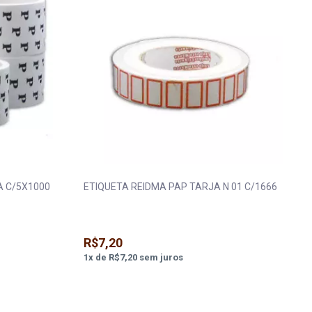
A C/5X1000
ETIQUETA REIDMA PAP TARJA N 01 C/1666
R$7,20
1
x
de
R$7,20
sem juros