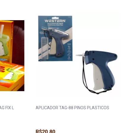
 Máquina
Fita Gorgurão
Elástico Pigeon 
a
Fita Juta
Elástico Roliço
a
Fita Metalizada
Elástico São José
eira e Regulador
Fita Metaloide
Elástico Tekla
ua
Fita Pet
Elástico Zanotti
da
Fita Poá
Fio Silicone
G FIX L
APLICADOR TAG-88 PINOS PLASTICOS
R$20,80