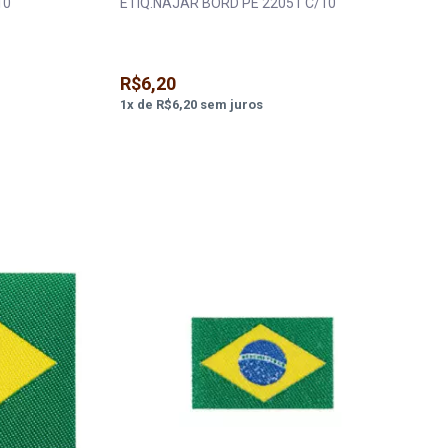
10
ETIQ.NAJAR BORD PE 22051 C/10
R$6,20
1
x
de
R$6,20
sem juros