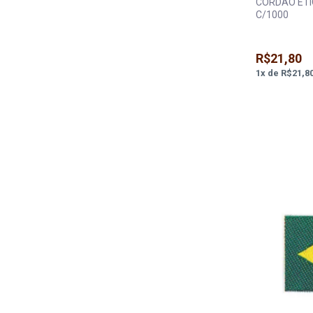
CORDAO ETI
C/1000
R$21,80
1
x
de
R$21,8