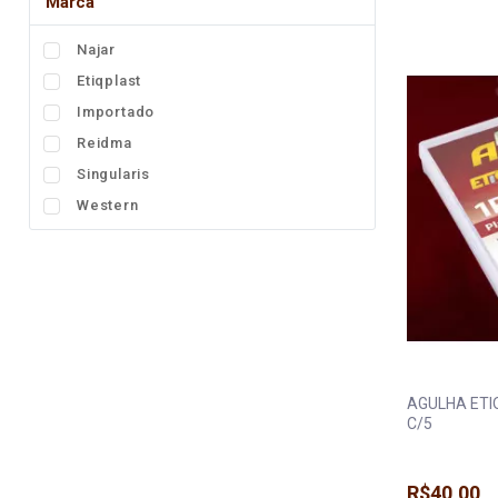
Marca
Fita
Najar
Elástico
Etiqplast
Lingerie
Importado
Pedraria
Reidma
Singularis
Brasil
Western
Natal
AGULHA ETI
C/5
R$40,00