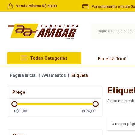
Venda Mínima R$ 50,00
Parcelamento em até 3x
Todas Categorias
Fio e Lã Tricô
Lã Circulo
Página Inicial
|
Aviamentos
|
Etiqueta
Fio e Lã Tricô
Lã Cisne
Etique
Linha
Preço
Lã Pingouin
Barbante
Saiba mais sob
Lã Infantil
Agulha
R$ 1,00
R$ 76,00
Lã Paratapet
Artesanato
Itens por pági
Novelo de Lã
Aviamentos