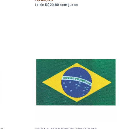
1
x
de
R$20,80
sem juros