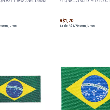
QPLAST TRAVA ANEL 125MM
ETIQ.NAJAR BORD PE 18495 C/
R$1,70
0
sem juros
1
x
de
R$1,70
sem juros