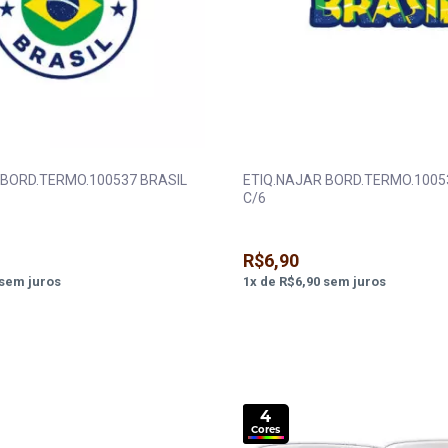
 BORD.TERMO.100537 BRASIL
ETIQ.NAJAR BORD.TERMO.1005
C/6
R$6,90
sem juros
1
x
de
R$6,90
sem juros
4
Cores