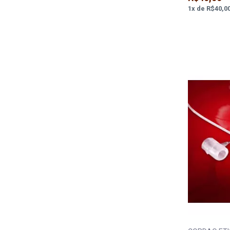
1
x
de
R$40,0