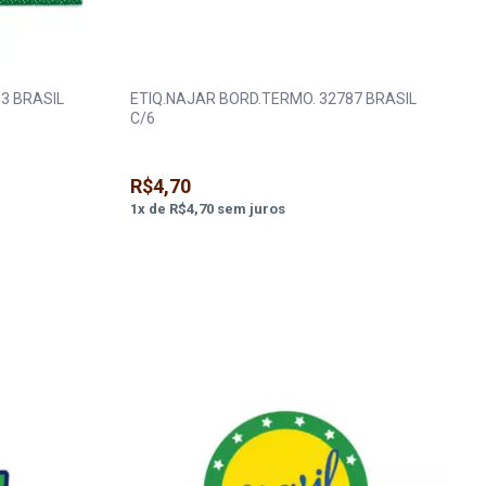
3 BRASIL
ETIQ.NAJAR BORD.TERMO. 32787 BRASIL
C/6
R$4,70
1
x
de
R$4,70
sem juros