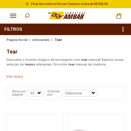
3% de Desconto no Pix nas Compras acima de R$ 500,00
FILTROS
Página Inicial
|
Artesanato
|
Tear
Tear
Descubra o mundo mágico da tecelagem com
tear
manual! Explore nossa
seleção de
teares
artesanais. Encontre
tear
manual de madeira.
Ver mais
Itens por
Ordenar
página:
por: