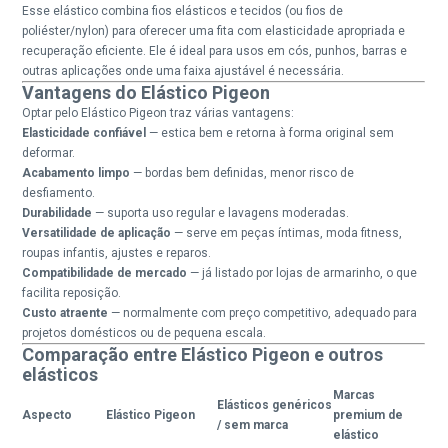
Esse elástico combina fios elásticos e tecidos (ou fios de
poliéster/nylon) para oferecer uma fita com elasticidade apropriada e
recuperação eficiente. Ele é ideal para usos em cós, punhos, barras e
outras aplicações onde uma faixa ajustável é necessária.
Vantagens do Elástico Pigeon
Optar pelo Elástico Pigeon traz várias vantagens:
Elasticidade confiável
— estica bem e retorna à forma original sem
deformar.
Acabamento limpo
— bordas bem definidas, menor risco de
desfiamento.
Durabilidade
— suporta uso regular e lavagens moderadas.
Versatilidade de aplicação
— serve em peças íntimas, moda fitness,
roupas infantis, ajustes e reparos.
Compatibilidade de mercado
— já listado por lojas de armarinho, o que
facilita reposição.
Custo atraente
— normalmente com preço competitivo, adequado para
projetos domésticos ou de pequena escala.
Comparação entre Elástico Pigeon e outros
elásticos
Marcas
Elásticos genéricos
Aspecto
Elástico Pigeon
premium de
/ sem marca
elástico