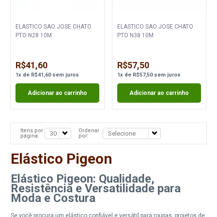
ELASTICO SAO JOSE CHATO
ELASTICO SAO JOSE CHATO
PTO N28 10M
PTO N38 10M
R$41,60
R$57,50
1
x
de
R$41,60
sem juros
1
x
de
R$57,50
sem juros
Adicionar ao carrinho
Adicionar ao carrinho
Itens por
Ordenar
página:
por:
Elástico Pigeon
Elástico Pigeon: Qualidade,
Resistência e Versatilidade para
Moda e Costura
Se você procura um elástico confiável e versátil para roupas, projetos de