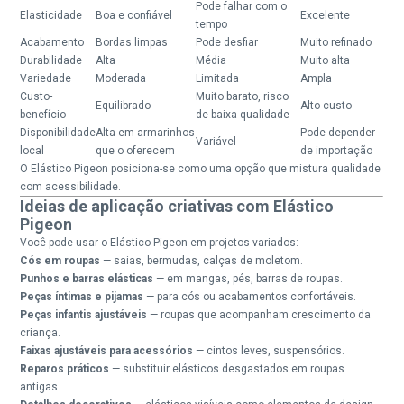
Pode falhar com o
Elasticidade
Boa e confiável
Excelente
tempo
Acabamento
Bordas limpas
Pode desfiar
Muito refinado
Durabilidade
Alta
Média
Muito alta
Variedade
Moderada
Limitada
Ampla
Custo-
Muito barato, risco
Equilibrado
Alto custo
benefício
de baixa qualidade
Disponibilidade
Alta em armarinhos
Pode depender
Variável
local
que o oferecem
de importação
O Elástico Pigeon posiciona-se como uma opção que mistura qualidade
com acessibilidade.
Ideias de aplicação criativas com Elástico
Pigeon
Você pode usar o Elástico Pigeon em projetos variados:
Cós em roupas
— saias, bermudas, calças de moletom.
Punhos e barras elásticas
— em mangas, pés, barras de roupas.
Peças íntimas e pijamas
— para cós ou acabamentos confortáveis.
Peças infantis ajustáveis
— roupas que acompanham crescimento da
criança.
Faixas ajustáveis para acessórios
— cintos leves, suspensórios.
Reparos práticos
— substituir elásticos desgastados em roupas
antigas.