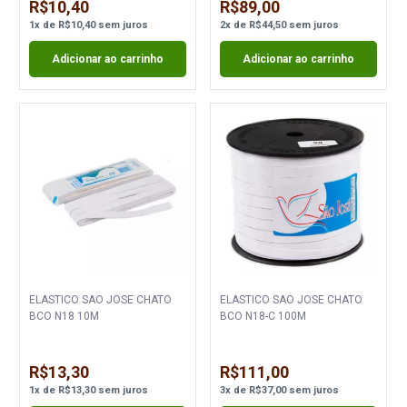
R$10,40
R$89,00
1
x
de
R$10,40
sem juros
2
x
de
R$44,50
sem juros
Adicionar ao carrinho
Adicionar ao carrinho
ELASTICO SAO JOSE CHATO
ELASTICO SAO JOSE CHATO
BCO N18 10M
BCO N18-C 100M
R$13,30
R$111,00
1
x
de
R$13,30
sem juros
3
x
de
R$37,00
sem juros