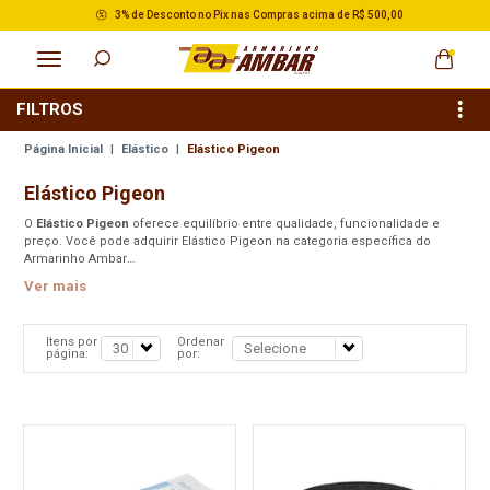
3% de Desconto no Pix nas Compras acima de R$ 500,00
FILTROS
Página Inicial
|
Elástico
|
Elástico Pigeon
Elástico Pigeon
O
Elástico Pigeon
oferece equilíbrio entre qualidade, funcionalidade e
preço. Você pode adquirir Elástico Pigeon na categoria específica do
Armarinho Ambar
Ver mais
Itens por
Ordenar
página:
por: