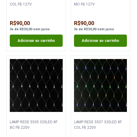
COL FB 127V
MO FB 127V
R$90,00
R$90,00
3
x
de
R$30,00
sem juros
3
x
de
R$30,00
sem juros
Adicionar ao carrinho
Adicionar ao carrinho
LAMP REDE 5505 320LED 8F
LAMP REDE 5507 320LED 8F
BC FB 220V
COL FB 220V