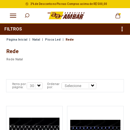
3% de Desconto no Pix nas Compras acima de R$ 500,00
FILTROS
Página Inicial
|
Natal
|
Pisca Led
|
Rede
Rede
Rede Natal
Itens por
Ordenar
página:
por: