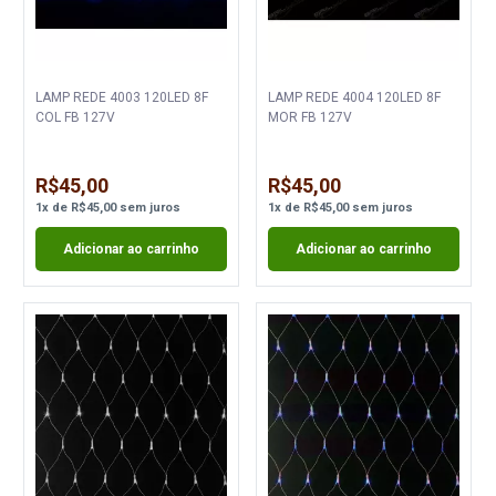
LAMP REDE 4003 120LED 8F
LAMP REDE 4004 120LED 8F
COL FB 127V
MOR FB 127V
R$45,00
R$45,00
1
x
de
R$45,00
sem juros
1
x
de
R$45,00
sem juros
Adicionar ao carrinho
Adicionar ao carrinho