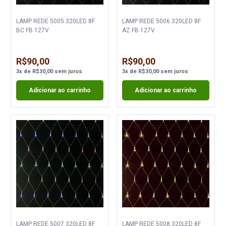
LAMP REDE 5005 320LED 8F
LAMP REDE 5006 320LED 8F
BC FB 127V
AZ FB 127V
R$90,00
R$90,00
3
x
de
R$30,00
sem juros
3
x
de
R$30,00
sem juros
Adicionar ao carrinho
Adicionar ao carrinho
LAMP REDE 5007 320LED 8F
LAMP REDE 5008 320LED 8F