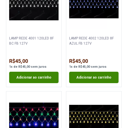
LAMP REDE 4001 120LED 8F
LAMP REDE 4002 120LED 8F
BC FB 127V
AZUL FB 127V
R$45,00
R$45,00
1
x
de
R$45,00
sem juros
1
x
de
R$45,00
sem juros
Adicionar ao carrinho
Adicionar ao carrinho