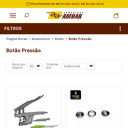
s
3% de Desconto no Pix nas Compras acima de R$ 500,
FILTROS
Página Inicial
|
Aviamentos
|
Botão
|
Botão Pressão
Botão Pressão
Itens por
Ordenar
página:
por:
2
Cores