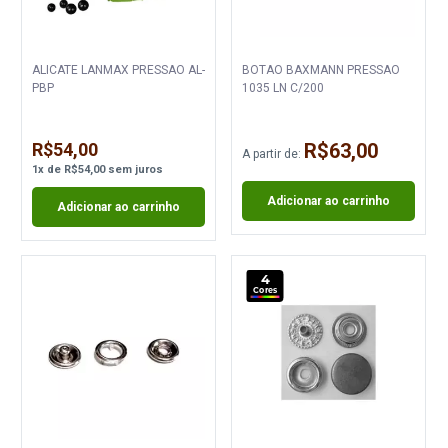
ALICATE LANMAX PRESSAO AL-
BOTAO BAXMANN PRESSAO
PBP
1035 LN C/200
R$54,00
R$63,00
A partir de:
1
x
de
R$54,00
sem juros
Adicionar ao carrinho
Adicionar ao carrinho
4
Cores