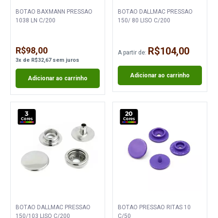
BOTAO BAXMANN PRESSAO
BOTAO DALLMAC PRESSAO
1038 LN C/200
150/ 80 LISO C/200
R$98,00
R$104,00
A partir de:
3
x
de
R$32,67
sem juros
Adicionar ao carrinho
Adicionar ao carrinho
3
20
Cores
Cores
BOTAO DALLMAC PRESSAO
BOTAO PRESSAO RITAS 10
150/103 LISO C/200
C/50