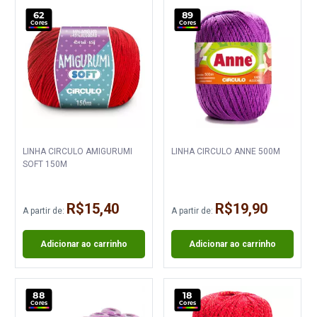
62
89
Cores
Cores
LINHA CIRCULO AMIGURUMI
LINHA CIRCULO ANNE 500M
SOFT 150M
R$15,40
R$19,90
A partir de:
A partir de:
Adicionar ao carrinho
Adicionar ao carrinho
88
18
Cores
Cores