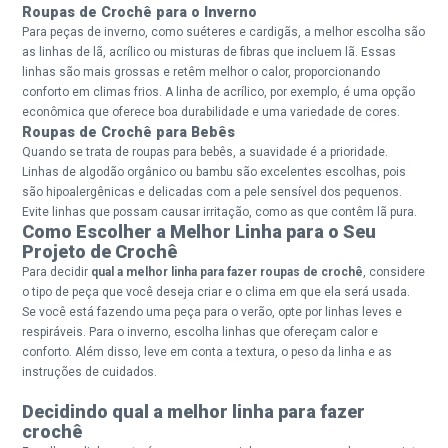
Roupas de Crochê para o Inverno
Para peças de inverno, como suéteres e cardigãs, a melhor escolha são
as linhas de lã, acrílico ou misturas de fibras que incluem lã. Essas
linhas são mais grossas e retêm melhor o calor, proporcionando
conforto em climas frios. A linha de acrílico, por exemplo, é uma opção
econômica que oferece boa durabilidade e uma variedade de cores.
Roupas de Crochê para Bebês
Quando se trata de roupas para bebês, a suavidade é a prioridade.
Linhas de algodão orgânico ou bambu são excelentes escolhas, pois
são hipoalergênicas e delicadas com a pele sensível dos pequenos.
Evite linhas que possam causar irritação, como as que contêm lã pura.
Como Escolher a Melhor Linha para o Seu
Projeto de Crochê
Para decidir
qual a melhor linha para fazer roupas de crochê
, considere
o tipo de peça que você deseja criar e o clima em que ela será usada.
Se você está fazendo uma peça para o verão, opte por linhas leves e
respiráveis. Para o inverno, escolha linhas que ofereçam calor e
conforto. Além disso, leve em conta a textura, o peso da linha e as
instruções de cuidados.
Decidindo qual a melhor linha para fazer
crochê