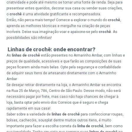
criatividade e pode até mesmo se tornar uma fonte de renda. Seja para
presentear entes queridos, decorar sua casa ou vender suas criações,
o
crochê
é uma atividade gratificante e recompensadora.
Então, não perca mais tempo! Comece a explorar o mundo do
crochê
,
aprenda as melhores técnicas e mergulhe na criação de peças
incríveis. Deixe sua imaginação voar e apaixone-se pelo
crochê
. As
possibilidades são infinitas!
Linhas de crochê: onde encontrar?
As
linhas de crochê
estão presentes no Armarinho Ambar, com linhas e
preços de qualidade, acessíveis e que farão as composições de suas
peças ficarem ainda mais belas. Opte pela segurança e confiabilidade
de adquirir seus itens de artesanato diretamente com o Armarinho
Ambar
Se desejar retirar diretamente na loja, o Armarinho Ambar se encontra
na Rua 25 de Março, 786, Centro de São Paulo. Desse modo, não será
necessário pagar por frete, mas caso não haja chances de chegar à
loja, basta optar pelo envio dos Correios que é seguro e chega
rapidamente em sua casa!
Saber sobre a variedade de
linhas de crochê
para confeccionar roupas,
bolsas, cachecóis, sousplat dentre muitos outros itens, é muito
importante para fazer a escolha correta da
linha de crochê
, bem como
sua tonalidade. Tenha em vista que comprar suas
linhas de crochê
no