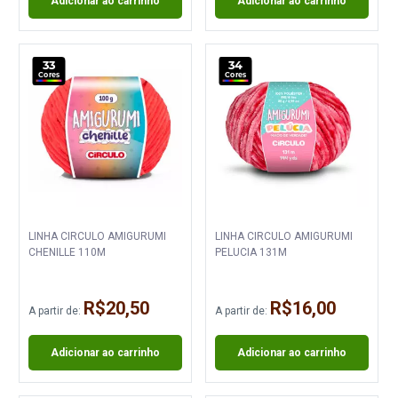
Adicionar ao carrinho
Adicionar ao carrinho
33
34
Cores
Cores
LINHA CIRCULO AMIGURUMI
LINHA CIRCULO AMIGURUMI
CHENILLE 110M
PELUCIA 131M
R$20,50
R$16,00
A partir de:
A partir de:
Adicionar ao carrinho
Adicionar ao carrinho