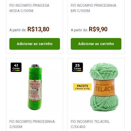
FIO INCOMFIO PRINCESA
FIO INCOMFIO PRINCESINHA
MODA C/500M
BRI C/500M
R$13,80
R$9,90
A partir de:
A partir de:
Adicionar ao carrinho
Adicionar ao carrinho
41
25
Cores
Cores
FIO INCOMFIO PRINCESINHA
FIO INCOMFIO TELACRIL
C/500M
C/5X40G