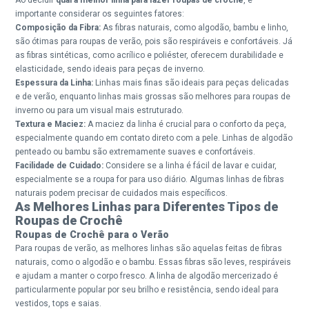
importante considerar os seguintes fatores:
Composição da Fibra:
As fibras naturais, como algodão, bambu e linho,
são ótimas para roupas de verão, pois são respiráveis e confortáveis. Já
as fibras sintéticas, como acrílico e poliéster, oferecem durabilidade e
elasticidade, sendo ideais para peças de inverno.
Espessura da Linha:
Linhas mais finas são ideais para peças delicadas
e de verão, enquanto linhas mais grossas são melhores para roupas de
inverno ou para um visual mais estruturado.
Textura e Maciez:
A maciez da linha é crucial para o conforto da peça,
especialmente quando em contato direto com a pele. Linhas de algodão
penteado ou bambu são extremamente suaves e confortáveis.
Facilidade de Cuidado:
Considere se a linha é fácil de lavar e cuidar,
especialmente se a roupa for para uso diário. Algumas linhas de fibras
naturais podem precisar de cuidados mais específicos.
As Melhores Linhas para Diferentes Tipos de
Roupas de Crochê
Roupas de Crochê para o Verão
Para roupas de verão, as melhores linhas são aquelas feitas de fibras
naturais, como o algodão e o bambu. Essas fibras são leves, respiráveis
e ajudam a manter o corpo fresco. A linha de algodão mercerizado é
particularmente popular por seu brilho e resistência, sendo ideal para
vestidos, tops e saias.