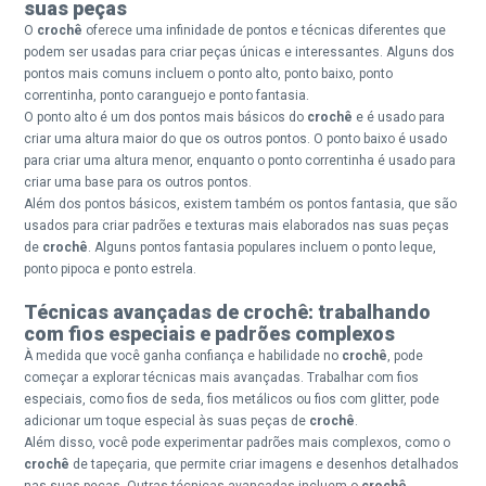
suas peças
O
crochê
oferece uma infinidade de pontos e técnicas diferentes que
podem ser usadas para criar peças únicas e interessantes. Alguns dos
pontos mais comuns incluem o ponto alto, ponto baixo, ponto
correntinha, ponto caranguejo e ponto fantasia.
O ponto alto é um dos pontos mais básicos do
crochê
e é usado para
criar uma altura maior do que os outros pontos. O ponto baixo é usado
para criar uma altura menor, enquanto o ponto correntinha é usado para
criar uma base para os outros pontos.
Além dos pontos básicos, existem também os pontos fantasia, que são
usados para criar padrões e texturas mais elaborados nas suas peças
de
crochê
. Alguns pontos fantasia populares incluem o ponto leque,
ponto pipoca e ponto estrela.
Técnicas avançadas de crochê: trabalhando
com fios especiais e padrões complexos
À medida que você ganha confiança e habilidade no
crochê
, pode
começar a explorar técnicas mais avançadas. Trabalhar com fios
especiais, como fios de seda, fios metálicos ou fios com glitter, pode
adicionar um toque especial às suas peças de
crochê
.
Além disso, você pode experimentar padrões mais complexos, como o
crochê
de tapeçaria, que permite criar imagens e desenhos detalhados
nas suas peças. Outras técnicas avançadas incluem o
crochê