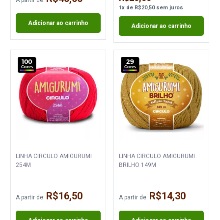
1
x
de
R$20,50
sem juros
Adicionar ao carrinho
Adicionar ao carrinho
100
29
Cores
Cores
LINHA CIRCULO AMIGURUMI
LINHA CIRCULO AMIGURUMI
254M
BRILHO 149M
R$16,50
R$14,30
A partir de:
A partir de: