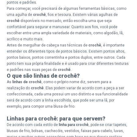
pontos e padrões.
Para começar, você precisará de algumas ferramentas básicas, como
uma agulha de
crochê
, fios e tesoura. Existem várias agulhas de
crochê
disponíveis no mercado, então escolha uma que seja
confortável para segurar e manusear. Quanto aos fios, você pode
escolher entre uma ampla variedade de materiais, como algodão, lã,
acrílico e muito mais.
Antes de mergulhar de cabeça nas técnicas de
crochê
, é importante
entender os diferentes tipos de pontos básicos. Existem pontos altos,
pontos baixos, pontos correntinha e pontos duplos, entre outros. Cada
ponto tem sua própria finalidade e é usado para criar diferentes texturas
e padrões nas suas peças de
crochê
.
O que são linhas de crochê?
As
linhas de crochê
, como o próprio nome diz, servem para a
realização do
crochê
. Elas podem variar de acordo com a peça a ser
confeccionada, cada uma possui um uso distinto e sua funcionalidade
será de acordo com a linha escolhida, que pode ser uma lã, por
exemplo, para compor uma blusa de frio.
Linhas para crochê: para que servem?
De acordo com cada estilo de
linha para crochê
, pode-se criar tapetes,
blusas de frio, bolsas, cachecóis, vestidos, faixas para cabelo, luvas,
meias e muitos outros acessórios com base no que deseja realizar