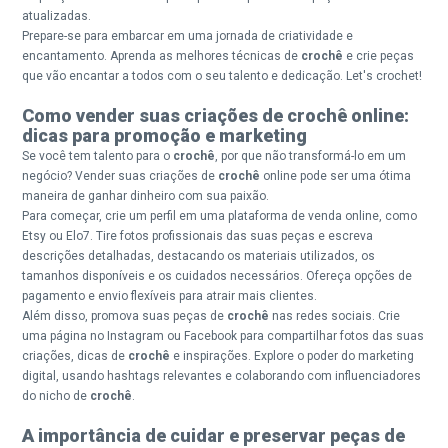
atualizadas.
Prepare-se para embarcar em uma jornada de criatividade e
encantamento. Aprenda as melhores técnicas de
crochê
e crie peças
que vão encantar a todos com o seu talento e dedicação. Let's crochet!
Como vender suas criações de crochê online:
dicas para promoção e marketing
Se você tem talento para o
crochê
, por que não transformá-lo em um
negócio? Vender suas criações de
crochê
online pode ser uma ótima
maneira de ganhar dinheiro com sua paixão.
Para começar, crie um perfil em uma plataforma de venda online, como
Etsy ou Elo7. Tire fotos profissionais das suas peças e escreva
descrições detalhadas, destacando os materiais utilizados, os
tamanhos disponíveis e os cuidados necessários. Ofereça opções de
pagamento e envio flexíveis para atrair mais clientes.
Além disso, promova suas peças de
crochê
nas redes sociais. Crie
uma página no Instagram ou Facebook para compartilhar fotos das suas
criações, dicas de
crochê
e inspirações. Explore o poder do marketing
digital, usando hashtags relevantes e colaborando com influenciadores
do nicho de
crochê
.
A importância de cuidar e preservar peças de