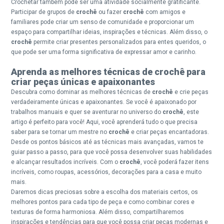
Crochetar também pode ser uma atividade socialmente gratificante.
Participar de grupos de
crochê
ou fazer
crochê
com amigos e
familiares pode criar um senso de comunidade e proporcionar um
espaço para compartilhar ideias, inspirações e técnicas. Além disso, o
crochê
permite criar presentes personalizados para entes queridos, o
que pode ser uma forma significativa de expressar amor e carinho.
Aprenda as melhores técnicas de crochê para
criar peças únicas e apaixonantes
Descubra como dominar as melhores técnicas de
crochê
e crie peças
verdadeiramente únicas e apaixonantes. Se você é apaixonado por
trabalhos manuais e quer se aventurar no universo do
crochê
, este
artigo é perfeito para você! Aqui, você aprenderá tudo o que precisa
saber para se tornar um mestre no
crochê
e criar peças encantadoras.
Desde os pontos básicos até as técnicas mais avançadas, vamos te
guiar passo a passo, para que você possa desenvolver suas habilidades
e alcançar resultados incríveis. Com o
crochê
, você poderá fazer itens
incríveis, como roupas, acessórios, decorações para a casa e muito
mais.
Daremos dicas preciosas sobre a escolha dos materiais certos, os
melhores pontos para cada tipo de peça e como combinar cores e
texturas de forma harmoniosa. Além disso, compartilharemos
inspirações e tendências para que você possa criar peças modernas e