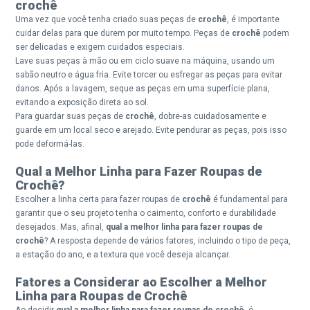
crochê
Uma vez que você tenha criado suas peças de
crochê
, é importante
cuidar delas para que durem por muito tempo. Peças de
crochê
podem
ser delicadas e exigem cuidados especiais.
Lave suas peças à mão ou em ciclo suave na máquina, usando um
sabão neutro e água fria. Evite torcer ou esfregar as peças para evitar
danos. Após a lavagem, seque as peças em uma superfície plana,
evitando a exposição direta ao sol.
Para guardar suas peças de
crochê
, dobre-as cuidadosamente e
guarde em um local seco e arejado. Evite pendurar as peças, pois isso
pode deformá-las.
Qual a Melhor Linha para Fazer Roupas de
Crochê?
Escolher a linha certa para fazer roupas de
crochê
é fundamental para
garantir que o seu projeto tenha o caimento, conforto e durabilidade
desejados. Mas, afinal,
qual a melhor linha para fazer roupas de
crochê
? A resposta depende de vários fatores, incluindo o tipo de peça,
a estação do ano, e a textura que você deseja alcançar.
Fatores a Considerar ao Escolher a Melhor
Linha para Roupas de Crochê
Ao decidir
qual a melhor linha para fazer roupas de crochê
, é