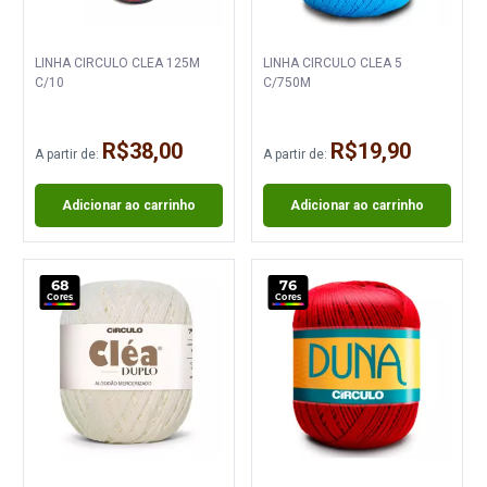
LINHA CIRCULO CLEA 125M
LINHA CIRCULO CLEA 5
C/10
C/750M
R$38,00
R$19,90
A partir de:
A partir de:
Adicionar ao carrinho
Adicionar ao carrinho
68
76
Cores
Cores