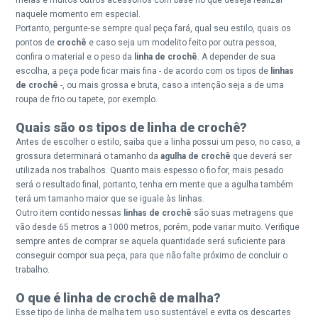
naquele momento em especial.
Portanto, pergunte-se sempre qual peça fará, qual seu estilo, quais os
pontos de
crochê
e caso seja um modelito feito por outra pessoa,
confira o material e o peso da
linha de crochê
. A depender de sua
escolha, a peça pode ficar mais fina - de acordo com os tipos de
linhas
de crochê
-, ou mais grossa e bruta, caso a intenção seja a de uma
roupa de frio ou tapete, por exemplo.
Quais são os tipos de linha de crochê?
Antes de escolher o estilo, saiba que a linha possui um peso, no caso, a
grossura determinará o tamanho da
agulha de crochê
que deverá ser
utilizada nos trabalhos. Quanto mais espesso o fio for, mais pesado
será o resultado final, portanto, tenha em mente que a agulha também
terá um tamanho maior que se iguale às linhas.
Outro item contido nessas
linhas de crochê
são suas metragens que
vão desde 65 metros a 1000 metros, porém, pode variar muito. Verifique
sempre antes de comprar se aquela quantidade será suficiente para
conseguir compor sua peça, para que não falte próximo de concluir o
trabalho.
O que é linha de crochê de malha?
Esse tipo de linha de malha tem uso sustentável e evita os descartes