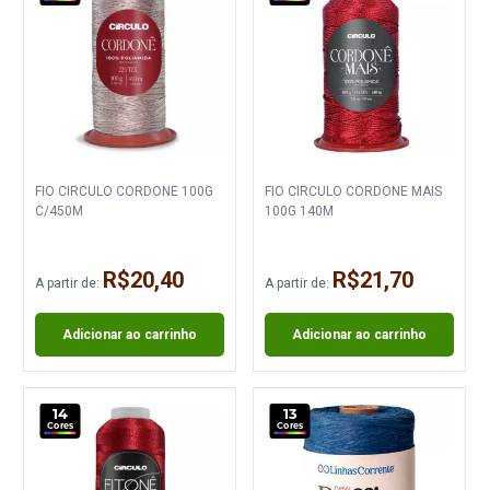
FIO CIRCULO CORDONE 100G
FIO CIRCULO CORDONE MAIS
C/450M
100G 140M
R$20,40
R$21,70
A partir de:
A partir de:
Adicionar ao carrinho
Adicionar ao carrinho
14
13
Cores
Cores