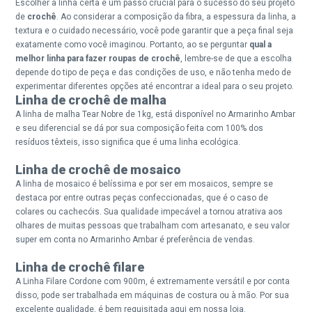
Escolher a linha certa é um passo crucial para o sucesso do seu projeto
de
crochê
. Ao considerar a composição da fibra, a espessura da linha, a
textura e o cuidado necessário, você pode garantir que a peça final seja
exatamente como você imaginou. Portanto, ao se perguntar
qual a
melhor linha para fazer roupas de crochê
, lembre-se de que a escolha
depende do tipo de peça e das condições de uso, e não tenha medo de
experimentar diferentes opções até encontrar a ideal para o seu projeto.
Linha de crochê de malha
A linha de
malha Tear Nobre de 1kg, está disponível no Armarinho Ambar
e seu diferencial se dá por sua composição feita com 100% dos
resíduos têxteis, isso significa que é uma linha ecológica.
Linha de crochê de mosaico
A
linha de mosaico
é belíssima e por ser em mosaicos, sempre se
destaca por entre outras peças confeccionadas, que é o caso de
colares ou cachecóis. Sua qualidade impecável a tornou atrativa aos
olhares de muitas pessoas que trabalham com artesanato, e seu valor
super em conta no Armarinho Ambar é preferência de vendas.
Linha de crochê filare
A
Linha Filare Cordone com 900m
, é extremamente versátil e por conta
disso, pode ser trabalhada em máquinas de costura ou à mão. Por sua
excelente qualidade, é bem requisitada aqui em nossa loja.