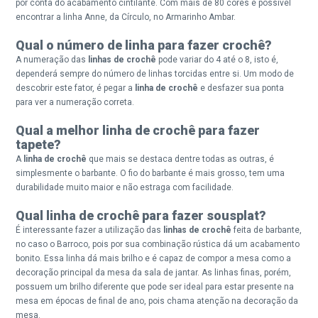
por conta do acabamento cintilante. Com mais de 80 cores é possível
encontrar a linha Anne, da Círculo, no Armarinho Ambar.
Qual o número de linha para fazer crochê?
A numeração das
linhas de crochê
pode variar do 4 até o 8, isto é,
dependerá sempre do número de linhas torcidas entre si. Um modo de
descobrir este fator, é pegar a
linha de crochê
e desfazer sua ponta
para ver a numeração correta.
Qual a melhor linha de crochê para fazer
tapete?
A
linha de crochê
que mais se destaca dentre todas as outras, é
simplesmente o barbante. O fio do barbante é mais grosso, tem uma
durabilidade muito maior e não estraga com facilidade.
Qual linha de crochê para fazer sousplat?
É interessante fazer a utilização das
linhas de crochê
feita de barbante,
no caso o Barroco, pois por sua combinação rústica dá um acabamento
bonito. Essa linha dá mais brilho e é capaz de compor a mesa como a
decoração principal da mesa da sala de jantar. As linhas finas, porém,
possuem um brilho diferente que pode ser ideal para estar presente na
mesa em épocas de final de ano, pois chama atenção na decoração da
mesa.