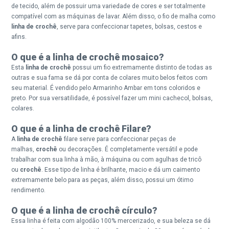
de tecido, além de possuir uma variedade de cores e ser totalmente
compatível com as máquinas de lavar. Além disso, o fio de malha como
linha de
crochê
, serve para confeccionar tapetes, bolsas, cestos e
afins.
O que é a linha de crochê mosaico?
Esta
linha de crochê
possui um fio extremamente distinto de todas as
outras e sua fama se dá por conta de colares muito belos feitos com
seu material. É vendido pelo Armarinho Ambar em tons coloridos e
preto. Por sua versatilidade, é possível fazer um mini cachecol, bolsas,
colares.
O que é a linha de crochê Filare?
A
linha de crochê
filare serve para confeccionar peças de
malhas,
crochê
ou decorações. É completamente versátil e pode
trabalhar com sua linha à mão, à máquina ou com agulhas de tricô
ou
crochê
. Esse tipo de linha é brilhante, macio e dá um caimento
extremamente belo para as peças, além disso, possui um ótimo
rendimento.
O que é a linha de crochê círculo?
Essa linha é feita com algodão 100% mercerizado, e sua beleza se dá