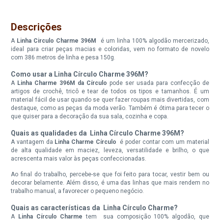
Linha Circulo Charme 396M
Linha Circulo Charme 396M
Cor 3227 Perfume
Cor 3334* Tulipa
Descrições
Disponível:
Disponível:
A
Linha Circulo Charme 396M
é um linha 100% algodão mercerizado,
0 Itens
0 Itens
ideal para criar peças macias e coloridas, vem no formato de novelo
com 386 metros de linha e pesa 150g.
Indisponível
Indisponível
Como usar a Linha Círculo Charme 396M?
A
Linha Charme 396M da Círculo
pode ser usada para confecção de
Linha Circulo Charme 396M
Linha Circulo Charme 396M
Cor 3402 Vermelho Circulo
Cor 3480 Devocao
artigos de crochê, tricô e tear de todos os tipos e tamanhos. É um
material fácil de usar quando se quer fazer roupas mais divertidas, com
destaque, como as peças da moda verão. Também é ótima para tecer o
Disponível:
Disponível:
que quiser para a decoração da sua sala, cozinha e copa.
6 Itens
0 Itens
Quais as qualidades da Linha Círculo Charme 396M?
Indisponível
A vantagem da
Linha Charme Círculo
é poder contar com um material
de alta qualidade em maciez, leveza, versatilidade e brilho, o que
Linha Circulo Charme 396M
Linha Circulo Charme 396M
acrescenta mais valor às peças confeccionadas.
Cor 3526 Rosa Candy
Cor 3581 Pimenta
Ao final do trabalho, percebe-se que foi feito para tocar, vestir bem ou
decorar belamente. Além disso, é uma das linhas que mais rendem no
Disponível:
Disponível:
trabalho manual, a favorecer o pequeno negócio.
0 Itens
0 Itens
Quais as características da Linha Círculo Charme?
Indisponível
Indisponível
A
Linha Círculo Charme
tem sua composição 100% algodão, que