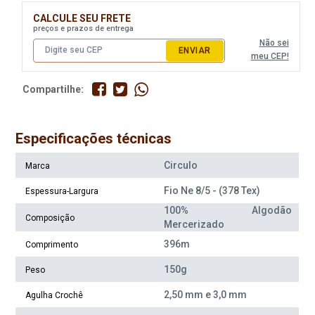
0 Itens
12 Itens
CALCULE SEU FRETE
Indisponível
preços e prazos de entrega
Não sei
ENVIAR
meu CEP!
Compartilhe:
Especificações técnicas
Circulo
Marca
Linha Circulo Charme 396M
Linha Circulo Charme 396M
Fio Ne 8/5 - (378 Tex)
Espessura-Largura
Cor 1779* Amarelo Citrico
Cor 2012 Azul Candy
100% Algodão
Composição
Mercerizado
Disponível:
Disponível:
0 Itens
0 Itens
396m
Comprimento
Indisponível
Indisponível
150g
Peso
2,50 mm e 3,0 mm
Agulha Crochê