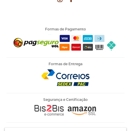
Linha Circulo Charme 396M
Linha Circulo Charme 396M
Cor 6375* Uva
Cor 6567 Roxo Citrico
Formas de Pagamento
Disponível:
Disponível:
0 Itens
0 Itens
Indisponível
Indisponível
Linha Circulo Charme 396M
Linha Circulo Charme 396M
Cor 7030 Mostarda
Cor 7136* Marsala
Formas de Entrega
Disponível:
Disponível:
0 Itens
0 Itens
Indisponível
Indisponível
Segurança e Certificação
Linha Circulo Charme 396M
Linha Circulo Charme 396M
Cor 7154 Saibro
Cor 7311 Tabaco
Disponível:
Disponível:
0 Itens
0 Itens