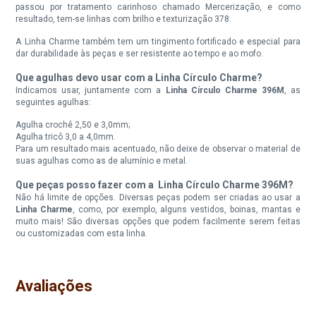
passou por tratamento carinhoso chamado Mercerização, e como
Linha Circulo Charme 396M
Linha Circulo Charme 396M
resultado, tem-se linhas com brilho e texturização 378.
Cor 3611 Rubi
Cor 3754 Rosa Pink
A Linha Charme também tem um tingimento fortificado e especial para
dar durabilidade às peças e ser resistente ao tempo e ao mofo.
Disponível:
Disponível:
0 Itens
18 Itens
Que agulhas devo usar com a Linha Círculo Charme?
Indicamos usar, juntamente com a
Linha Círculo Charme 396M
, as
Indisponível
seguintes agulhas:
Agulha crochê 2,50 e 3,0mm;
Linha Circulo Charme 396M
Linha Circulo Charme 396M
Cor 3794 Bordo
Cor 3951* Viva Magenta
Agulha tricô 3,0 a 4,0mm.
Para um resultado mais acentuado, não deixe de observar o material de
suas agulhas como as de alumínio e metal.
Disponível:
Disponível:
0 Itens
0 Itens
Que peças posso fazer com a Linha Círculo Charme 396M?
Não há limite de opções. Diversas peças podem ser criadas ao usar a
Indisponível
Indisponível
Linha Charme
, como, por exemplo, alguns vestidos, boinas, mantas e
muito mais! São diversas opções que podem facilmente serem feitas
Linha Circulo Charme 396M
Linha Circulo Charme 396M
ou customizadas com esta linha.
Cor 4004 Coral Vivo
Cor 4146 Gema
Disponível:
Disponível:
Avaliações
0 Itens
0 Itens
Indisponível
Indisponível