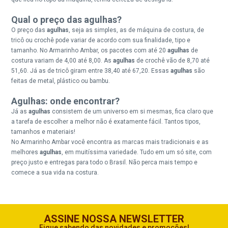
Qual o preço das agulhas?
O preço das
agulhas
, seja as simples, as de máquina de costura, de
tricô ou crochê pode variar de acordo com sua finalidade, tipo e
tamanho. No Armarinho Ambar, os pacotes com até 20
agulhas
de
costura variam de 4,00 até 8,00. As
agulhas
de crochê vão de 8,70 até
51,60. Já as de tricô giram entre 38,40 até 67,20. Essas
agulhas
são
feitas de metal, plástico ou bambu.
Agulhas: onde encontrar?
Já as
agulhas
consistem de um universo em si mesmas, fica claro que
a tarefa de escolher a melhor não é exatamente fácil. Tantos tipos,
tamanhos e materiais!
No Armarinho Ambar você encontra as marcas mais tradicionais e as
melhores
agulhas
, em muitíssima variedade. Tudo em
um só site
, com
preço justo e entregas para todo o Brasil. Não perca mais tempo e
comece a sua vida na costura.
ASSINE NOSSA NEWSLETTER
Fique sabendo das novidades e promoções!