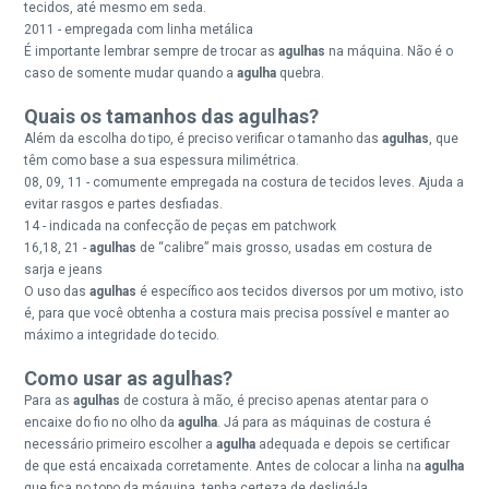
tecidos, até mesmo em seda.
2011 - empregada com linha metálica
É importante lembrar sempre de trocar as
agulhas
na máquina. Não é o
caso de somente mudar quando a
agulha
quebra.
Quais os tamanhos das agulhas?
Além da escolha do tipo, é preciso verificar o tamanho das
agulhas
, que
têm como base a sua espessura milimétrica.
08, 09, 11 - comumente empregada na costura de tecidos leves. Ajuda a
evitar rasgos e partes desfiadas.
14 - indicada na confecção de peças em patchwork
16,18, 21 -
agulhas
de “calibre” mais grosso, usadas em costura de
sarja e jeans
O uso das
agulhas
é específico aos tecidos diversos por um motivo, isto
é, para que você obtenha a costura mais precisa possível e manter ao
máximo a integridade do tecido.
Como usar as agulhas?
Para as
agulhas
de costura à mão, é preciso apenas atentar para o
encaixe do fio no olho da
agulha
. Já para as máquinas de costura é
necessário primeiro escolher a
agulha
adequada e depois se certificar
de que está encaixada corretamente. Antes de colocar a linha na
agulha
que fica no topo da máquina, tenha certeza de desligá-la.