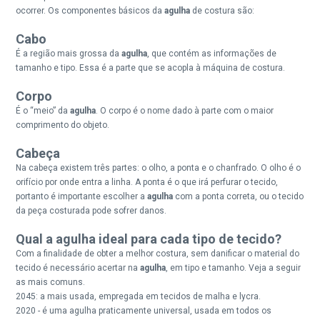
ocorrer. Os componentes básicos da
agulha
de costura são:
Cabo
É a região mais grossa da
agulha
, que contém as informações de
tamanho e tipo. Essa é a parte que se acopla à máquina de costura.
Corpo
É o “meio” da
agulha
. O corpo é o nome dado à parte com o maior
comprimento do objeto.
Cabeça
Na cabeça existem três partes: o olho, a ponta e o chanfrado. O olho é o
orifício por onde entra a linha. A ponta é o que irá perfurar o tecido,
portanto é importante escolher a
agulha
com a ponta correta, ou o tecido
da peça costurada pode sofrer danos.
Qual a agulha ideal para cada tipo de tecido?
Com a finalidade de obter a melhor costura, sem danificar o material do
tecido é necessário acertar na
agulha
, em tipo e tamanho. Veja a seguir
as mais comuns.
2045: a mais usada, empregada em tecidos de malha e lycra.
2020 - é uma agulha praticamente universal, usada em todos os