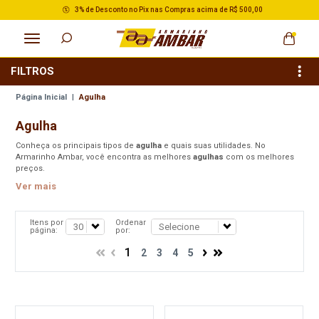
3% de Desconto no Pix nas Compras acima de R$ 500,00
FILTROS
Página Inicial
|
Agulha
Agulha
Conheça os principais tipos de
agulha
e quais suas utilidades. No
Armarinho Ambar, você encontra as melhores
agulhas
com os melhores
preços.
Ver mais
Itens por
Ordenar
página:
por:
1
2
3
4
5