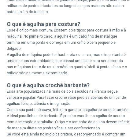
milhares de pontos tricotados ao longo de peças maiores não caiam
antes do fim do trabalho.
O que é agulha para costura?
Esse é o tipo mais comum. Existem dois tipos: para costura à mão e à
máquina. No primeiro caso, a
agulha
é um cabo fino de metal que
termina em uma ponta e começa em um orifício bem pequeno e
delgado.
A
agulha
de máquina pode ter haste reta ou curva, mas o importante é
uma de suas extremidades, que possui uma base para ser acoplada
nas máquinas tanto de uso doméstico quanto fabril. A ponta afiada e o
orifício vão na mesma extremidade.
O que é agulha crochê barbante?
Essa arte popularizada há mais de dois séculos na França segue
valiosa e popular. Para fazer crochê você precisa apenas de um par de
agulhas
fiéis, paciência e imaginação.
Com a sua ponta côncava, feito um gancho, a
agulha
de crochê também
é ideal para linhas de barbante. É preciso escolher a
agulha
de acordo
com a intenção do trabalho. O tipo e o tamanho da agulha devem refletir
de maneira direta no produto final a ser confeccionado.
Se você está ainda no início da prática, o recomendado é comprar um