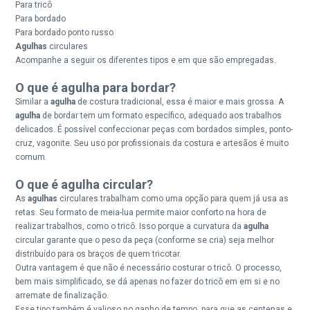
Para tricô
Para bordado
Para bordado ponto russo
Agulhas
circulares
Acompanhe a seguir os diferentes tipos e em que são empregadas.
O que é agulha para bordar?
Similar a
agulha
de costura tradicional, essa é maior e mais grossa. A
agulha
de bordar tem um formato específico, adequado aos trabalhos
delicados. É possível confeccionar peças com bordados simples, ponto-
cruz, vagonite. Seu uso por profissionais da costura e artesãos é muito
comum.
O que é agulha circular?
As
agulhas
circulares trabalham como uma opção para quem já usa as
retas. Seu formato de meia-lua permite maior conforto na hora de
realizar trabalhos, como o tricô. Isso porque a curvatura da
agulha
circular garante que o peso da peça (conforme se cria) seja melhor
distribuído para os braços de quem tricotar.
Outra vantagem é que não é necessário costurar o tricô. O processo,
bem mais simplificado, se dá apenas no fazer do tricô em em si e no
arremate de finalização.
Esse tipo também é valioso no ganho de tempo, para que as centenas e