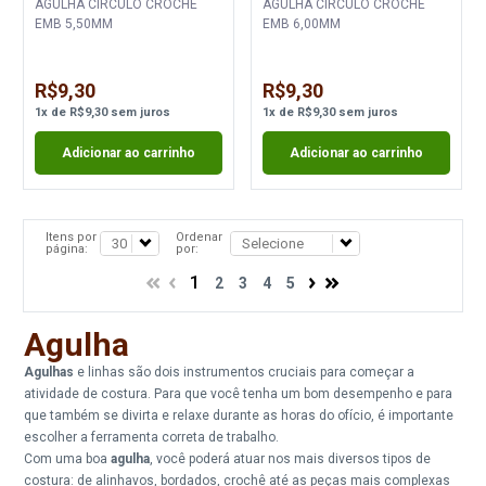
AGULHA CIRCULO CROCHE
AGULHA CIRCULO CROCHE
EMB 5,50MM
EMB 6,00MM
R$9,30
R$9,30
1
x
de
R$9,30
sem juros
1
x
de
R$9,30
sem juros
Adicionar ao carrinho
Adicionar ao carrinho
Itens por
Ordenar
página:
por:
1
2
3
4
5
Agulha
Agulhas
e linhas são dois instrumentos cruciais para começar a
atividade de costura. Para que você tenha um bom desempenho e para
que também se divirta e relaxe durante as horas do ofício, é importante
escolher a ferramenta correta de trabalho.
Com uma boa
agulha
, você poderá atuar nos mais diversos tipos de
costura: de alinhavos, bordados, crochê até as peças mais complexas