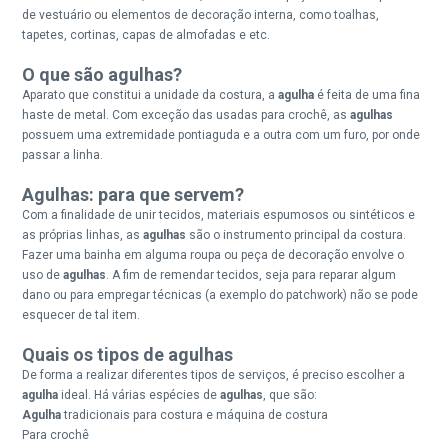
de vestuário ou elementos de decoração interna, como toalhas,
tapetes, cortinas, capas de almofadas e etc.
O que são agulhas?
Aparato que constitui a unidade da costura, a
agulha
é feita de uma fina
haste de metal. Com exceção das usadas para crochê, as
agulhas
possuem uma extremidade pontiaguda e a outra com um furo, por onde
passar a linha.
Agulhas: para que servem?
Com a finalidade de unir tecidos, materiais espumosos ou sintéticos e
as próprias linhas, as
agulhas
são o instrumento principal da costura.
Fazer uma bainha em alguma roupa ou peça de decoração envolve o
uso de
agulhas
. A fim de remendar tecidos, seja para reparar algum
dano ou para empregar técnicas (a exemplo do patchwork) não se pode
esquecer de tal item.
Quais os tipos de agulhas
De forma a realizar diferentes tipos de serviços, é preciso escolher a
agulha
ideal. Há várias espécies de
agulhas
, que são:
Agulha
tradicionais para costura e máquina de costura
Para crochê