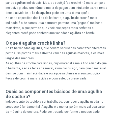
par de
agulhas
individuais. Mas, se você já faz crochê há mais tempo e
inclusive produz um número maior de peças com intuito de extrair renda
dessa atividade, o kit de
agulhas
pode ser uma ótima opção.
No caso específico dos fios de barbante, a
agulha
de crochê mais
indicada é a de bambu. Sua estrutura permite uma “pegada” melhor e
mais firme, o que permite que você crie peças mais perfeitas e
elegantes. Você pode conferir uma variedade
agulhas
de
bambu
.
O que é agulha crochê linha?
No kit há variadas
agulhas
, que podem ser usadas para fazer diferentes
pontos. Os pontos mais estreitos vêm das
agulhas
maiores, e os mais
largos das menores.
As
agulhas
de crochê para linhas, cujo material é mais fino e liso do que
o barbante, são as feitas de metal, alumínio ou aço, para que o material
deslize com mais facilidade e você possa otimizar a sua produção.
Peças de crochê mais rápidas e com estética preservada.
Quais os componentes básicos de uma agulha
de costura?
Independente do tecido a ser trabalhado, conhecer a
agulha
usada no
processo é fundamental. A
agulha
é a menor, porém mais valiosa parte
da máquina de costura. Pode ser trocada conforme a necessidade