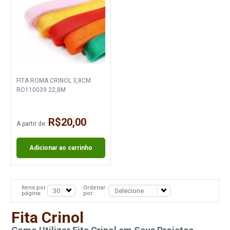
FITA ROMA CRINOL 3,8CM
RO110039 22,8M
R$20,00
A partir de:
Adicionar ao carrinho
Itens por
Ordenar
página:
por:
Fita Crinol