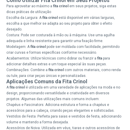
Como Utilizar Fita Crinol em Seus Projetos
Para aproveitar ao máximo a
fita crinol
em seus projetos, siga estas
dicas práticas de utilização
Escolha da Largura: A
fita crinol
está disponível em várias larguras,
escolha a que melhor se adapta ao seu projeto para obter o efeito
desejado.
Costura: Pode ser costurada à mão ou à máquina. Use uma agulha
adequada e linha resistente para garantir uma fixação firme.
Modelagem: A
fita crinol
pode ser moldada com facilidade, permitindo
criar curvas e formas específicas conforme necessário.
Acabamentos: Utilize técnicas como dobrar ou franzir a
fita
para
adicionar detalhes extras e um toque especial às suas peças.
Combinações: Combine a
fita crinol
com outros materiais, como renda
ou tule, para criar peças únicas e personalizadas.
Aplicações Comuns da Fita Crinol
A
fita crinol
é utilizada em uma variedade de aplicações na moda e no
design, proporcionando versatilidade e criatividade em diversos
projetos. Algumas das utilizações mais comuns incluem:
Chapéus e Fascinators: Adiciona estrutura e forma a chapéus e
acessórios para a cabeça, criando peças elegantes e sofisticadas.
Vestidos de Festa: Perfeita para saias e vestidos de festa, adicionando
volume e mantendo a forma desejada.
Acessórios de Noiva: Utilizada em véus, tiaras e outros acessórios de