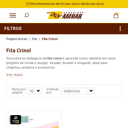
 até 6x com Juros
3% de Desconto no Pix nas Compras a
FILTROS
Página Inicial
|
Fita
|
Fita Crinol
Fita Crinol
Descubra as vantagens da
fita crinol
e aprenda como utilizá-la em seus
projetos de moda e design. Versátil, durável e elegante, ideal para
chapéus, vestidos e acessórios.
Ver mais
Itens por
Ordenar
página:
por:
21
Cores