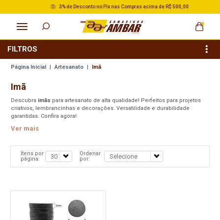
3% de Desconto no Pix nas Compras acima de R$ 500,00
FILTROS
Página Inicial
|
Artesanato
|
Imã
Imã
Descubra
imãs
para artesanato de alta qualidade! Perfeitos para projetos
criativos, lembrancinhas e decorações. Versatilidade e durabilidade
garantidas. Confira agora!
Ver mais
Itens por
Ordenar
página:
por: