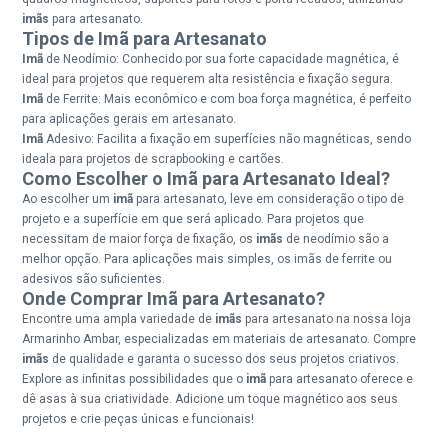
imãs
para artesanato.
Tipos de Imã para Artesanato
Imã
de Neodímio: Conhecido por sua forte capacidade magnética, é
ideal para projetos que requerem alta resistência e fixação segura.
Imã
de Ferrite: Mais econômico e com boa força magnética, é perfeito
para aplicações gerais em artesanato.
Imã
Adesivo: Facilita a fixação em superfícies não magnéticas, sendo
ideala para projetos de scrapbooking e cartões.
Como Escolher o Imã para Artesanato Ideal?
Ao escolher um
imã
para artesanato, leve em consideração o tipo de
projeto e a superfície em que será aplicado. Para projetos que
necessitam de maior força de fixação, os
imãs
de neodímio são a
melhor opção. Para aplicações mais simples, os imãs de ferrite ou
adesivos são suficientes.
Onde Comprar Imã para Artesanato?
Encontre uma ampla variedade de
imãs
para artesanato na nossa loja
Armarinho Ambar, especializadas em materiais de artesanato. Compre
imãs
de qualidade e garanta o sucesso dos seus projetos criativos.
Explore as infinitas possibilidades que o
imã
para artesanato oferece e
dê asas à sua criatividade. Adicione um toque magnético aos seus
projetos e crie peças únicas e funcionais!