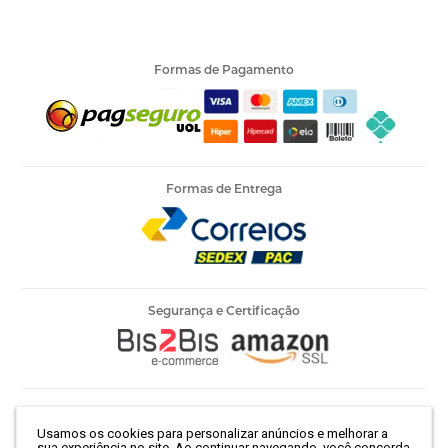
Formas de Pagamento
Formas de Entrega
Segurança e Certificação
Armarinho Ambar Ltda | CNPJ 60.658.762/0003-73 | Rua 25 de
Usamos os cookies para personalizar anúncios e melhorar a
Março, 786 - Centro | São Paulo-SP | CEP 01021-100
sua experiência no site. Ao continuar navegando, você concorda