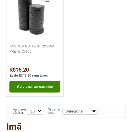
IMA ROMA UT-670 12X3MM
PRETO C/100
R$15,20
1
x
de
R$15,20
sem juros
Adicionar ao carrinho
Itens por
Ordenar
página:
por:
Imã