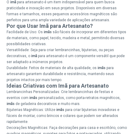
O
imã
para artesanato é um item indispensável para quem busca
praticidade e inovação em seus projetos. Disponíveis em diversas
formas e tamanhos, esses pequenos acessórios magnéticos são
perfeitos para uma ampla variedade de aplicações artesanais.
Por que Usar Imã para Artesanato?
Facilidade de Uso: Os
imãs
são fáceis de incorporar em diferentes tipos
de materiais, como papel, tecido, madeira e metal, permitindo diversas
possibilidades criativas.
Versatilidade: Seja para criar lembrancinhas, bijuterias, ou peças
decorativas, o
imã
para artesanato é um componente versátil que pode
ser adaptado a inúmeros projetos.
Durabilidade: Feitos de materiais de alta qualidade, os
imãs
para
artesanato garantem durabilidade e resistência, mantendo seus
projetos intactos por mais tempo.
Ideias Criativas com Imã para Artesanato
Lembrancinhas Personalizadas: Crie lembrancinhas de festas e
eventos com
imãs
personalizados, como porta-retratos magnéticos,
imãs
de geladeira decorativos e muito mais.
Bijuterias Magnéticas: Utilize
imãs
para criar bijuterias inovadoras e
fáceis de montar, como brincos e colares que podem ser alterados
rapidamente.
Decorações Magnéticas: Faça decorações para casa e escritório, como
quadros magnéticos, suportes para fotos e porta-recados, utilizando