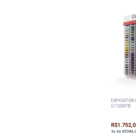
EXPOSITOR 
C/1200TB
R$1.752,0
3
x
de
R$584,