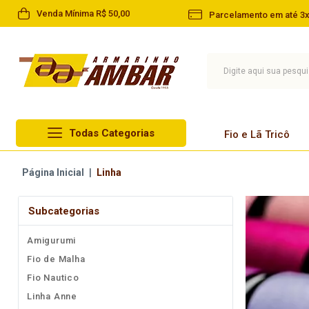
Venda Mínima R$ 50,00
Parcelamento em até 3x
Todas Categorias
Fio e Lã Tricô
Lã Circulo
Página Inicial
|
Linha
Fio e Lã Tricô
Lã Cisne
Linha
Subcategorias
Lã Pingouin
Barbante
Amigurumi
Lã Infantil
Agulha
Fio de Malha
Lã Paratapet
Artesanato
Fio Nautico
Novelo de Lã
Linha Anne
Aviamentos