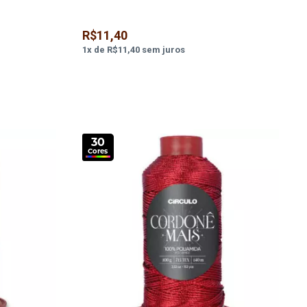
R$11,40
1
x
de
R$11,40
sem juros
30
Cores