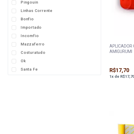
Pingouin
Linhas Corrente
Bonfio
Importado
Incomfio
Mazzaferro
APLICADOR 
AMIGURUMI
Costuratudo
Ok
Santa Fe
R$17,70
1
x
de
R$17,7
Sao Joao
Setta
Supremo
Western
Aero Pipas