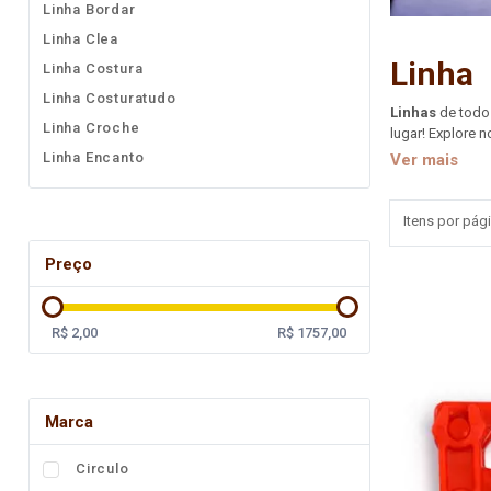
Linha Bordar
Fita
Linha Clea
Elástico
Linha
Linha Costura
Linha Costuratudo
Lingerie
Linhas
de todos
Linha Croche
lugar!
Explore n
Pedraria
mais! Nossas
l
Linha Encanto
Ver mais
Disponíveis em 
Brasil
Linha Pesca
robustos de ar
Natal
Linha Pipa
Adquira agora 
Itens por pági
Linha Princesa
Preço
Linha Circulo
Linha Corrente
R$ 2,00
R$ 1757,00
Linha Pingouin
Linha Setta
Linha Supremo
Marca
Circulo