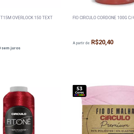
 BT15M OVERLOCK 150 TEXT
FIO CIRCULO CORDONE 100G C
R$20,40
A partir de:
0
sem juros
53
Cores