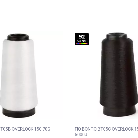
92
Cores
BT05B OVERLOCK 150 70G
FIO BONFIO BT05C OVERLOCK 1
5000J