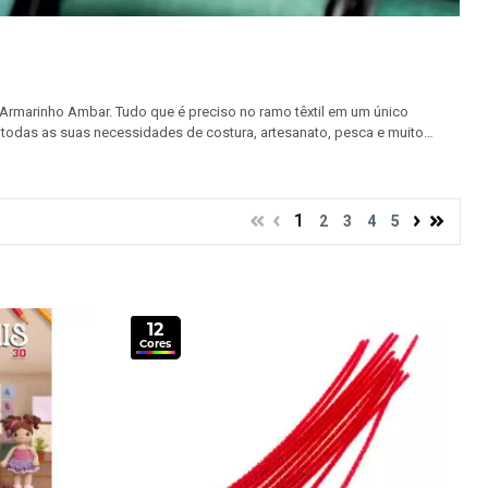
 Máquina
Fita Gorgurão
Elástico Pigeon 
a
Fita Juta
Elástico Roliço
a
Fita Metalizada
Elástico São José
Armarinho Ambar. Tudo que é preciso no ramo têxtil em um único
eira e Regulador
Fita Metaloide
Elástico Tekla
 todas as suas necessidades de costura, artesanato, pesca e muito
a, durabilidade e desempenho excepcional em qualquer projeto.
ua
Fita Pet
Elástico Zanotti
feitas para aplicações variadas, desde costura delicada até projetos
a qualidade, proporcionando confiança e precisão em cada uso.
da
Fita Poá
Fio Silicone
1
2
3
4
5
12
Cores