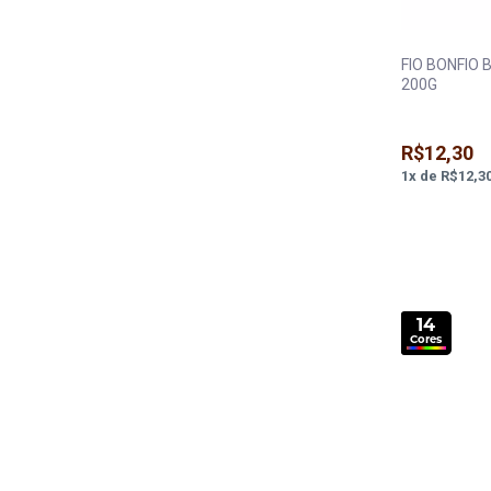
FIO BONFIO
200G
R$12,30
1
x
de
R$12,3
14
Cores