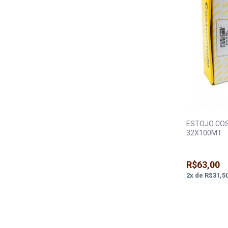
ESTOJO COS
32X100MT
R$63,00
2
x
de
R$31,5