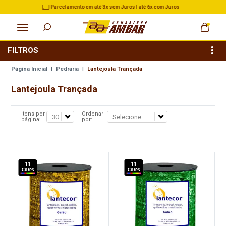
 até 6x com Juros
3% de Desconto no Pix nas Compras a
FILTROS
Página Inicial
|
Pedraria
|
Lantejoula Trançada
Lantejoula Trançada
Itens por
Ordenar
página:
por:
11
11
Cores
Cores