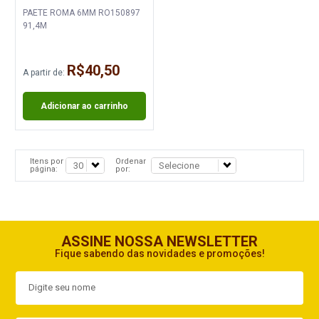
PAETE ROMA 6MM RO150897
91,4M
R$40,50
A partir de:
Adicionar ao carrinho
Itens por
Ordenar
página:
por:
ASSINE NOSSA NEWSLETTER
Fique sabendo das novidades e promoções!