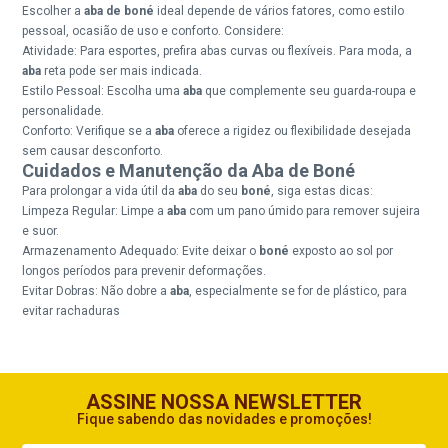
Escolher a
aba de boné
ideal depende de vários fatores, como estilo
pessoal, ocasião de uso e conforto. Considere:
Atividade: Para esportes, prefira abas curvas ou flexíveis. Para moda, a
aba
reta pode ser mais indicada.
Estilo Pessoal: Escolha uma
aba
que complemente seu guarda-roupa e
personalidade.
Conforto: Verifique se a
aba
oferece a rigidez ou flexibilidade desejada
sem causar desconforto.
Cuidados e Manutenção da Aba de Boné
Para prolongar a vida útil da
aba
do seu
boné
, siga estas dicas:
Limpeza Regular: Limpe a
aba
com um pano úmido para remover sujeira
e suor.
Armazenamento Adequado: Evite deixar o
boné
exposto ao sol por
longos períodos para prevenir deformações.
Evitar Dobras: Não dobre a
aba
, especialmente se for de plástico, para
evitar rachaduras
ASSINE NOSSA NEWSLETTER
Fique sabendo das novidades e promoções!