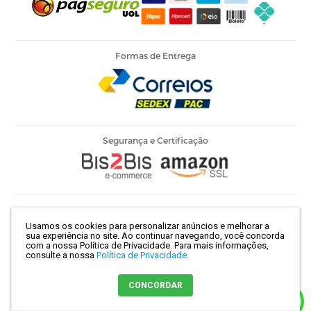
Formas de Entrega
Segurança e Certificação
Armarinho Ambar Ltda | CNPJ 60.658.762/0003-73 | Rua 25 de
Usamos os cookies para personalizar anúncios e melhorar a
Março, 786 - Centro | São Paulo-SP | CEP 01021-100
sua experiência no site. Ao continuar navegando, você concorda
com a nossa Política de Privacidade.
Para mais informações,
consulte a nossa
Política de Privacidade.
Crie sua loja virtual
com a melhor empresa de e-commerce do
CONCORDAR
Brasil.