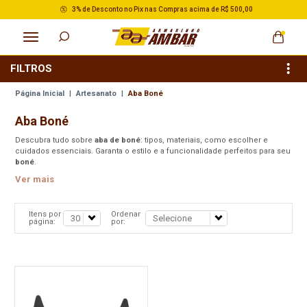
3% de Desconto no Pix nas Compras acima de R$ 500,00
FILTROS
Página Inicial
|
Artesanato
|
Aba Boné
Aba Boné
Descubra tudo sobre
aba de boné
: tipos, materiais, como escolher e
cuidados essenciais. Garanta o estilo e a funcionalidade perfeitos para seu
boné
.
Ver mais
Itens por
Ordenar
página:
por: