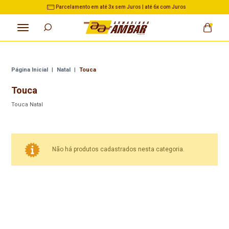
Parcelamento em até 3x sem Juros | até 6x com Juros
Página Inicial
|
Natal
|
Touca
Touca
Touca Natal
Não há produtos cadastrados nesta categoria.