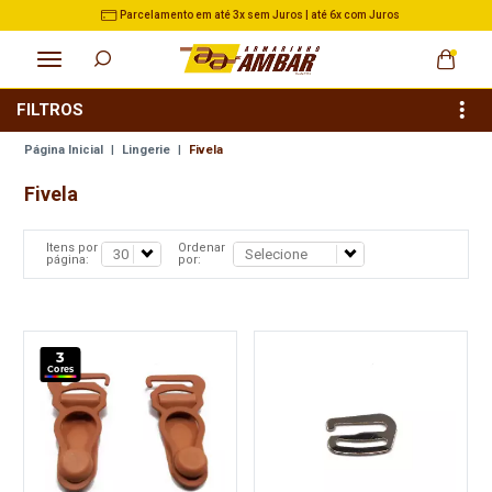
em Juros | até 6x com Juros
3% de Desconto no Pix na
FILTROS
Página Inicial
|
Lingerie
|
Fivela
Fivela
Itens por
Ordenar
página:
por:
3
Cores