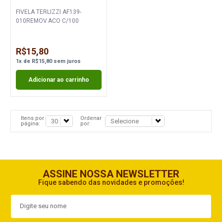
FIVELA TERLIZZI AF139-
010REMOV.ACO C/100
R$15,80
1
x
de
R$15,80
sem juros
Adicionar ao carrinho
Itens por
Ordenar
página:
por:
ASSINE NOSSA NEWSLETTER
Fique sabendo das novidades e promoções!