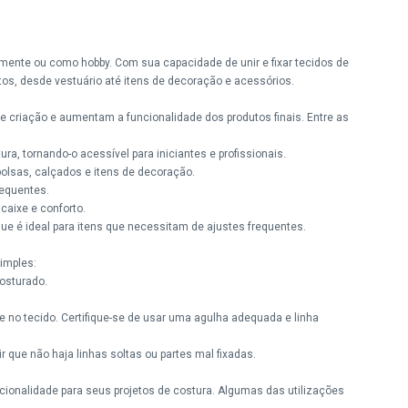
lmente ou como hobby. Com sua capacidade de unir e fixar tecidos de
etos, desde vestuário até itens de decoração e acessórios.
e criação e aumentam a funcionalidade dos produtos finais. Entre as
ra, tornando-o acessível para iniciantes e profissionais.
bolsas, calçados e itens de decoração.
requentes.
caixe e conforto.
que é ideal para itens que necessitam de ajustes frequentes.
simples:
osturado.
 no tecido. Certifique-se de usar uma agulha adequada e linha
 que não haja linhas soltas ou partes mal fixadas.
cionalidade para seus projetos de costura. Algumas das utilizações