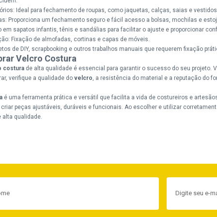
cluem:
rios: Ideal para fechamento de roupas, como jaquetas, calças, saias e vestido
as: Proporciona um fechamento seguro e fácil acesso a bolsas, mochilas e estoj
em sapatos infantis, tênis e sandálias para facilitar o ajuste e proporcionar conf
ção: Fixação de almofadas, cortinas e capas de móveis.
etos de DIY, scrapbooking e outros trabalhos manuais que requerem fixação práti
rar Velcro Costura
o costura
de alta qualidade é essencial para garantir o sucesso do seu projeto. 
r, verifique a qualidade do
velcro
, a resistência do material e a reputação do f
a
é uma ferramenta prática e versátil que facilita a vida de costureiros e artesã
 criar peças ajustáveis, duráveis e funcionais. Ao escolher e utilizar corretamen
alta qualidade.