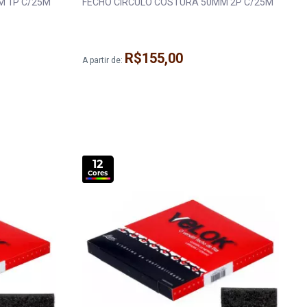
ULO COSTURA 25MM 1P C/25M
FECHO CIRCULO COSTURA 50MM 2P C/25M
R$155,00
A partir de:
12
Cores