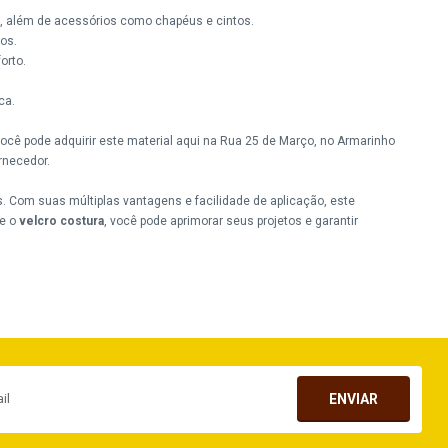
s, além de acessórios como chapéus e cintos.
os.
orto.
ca.
Você pode adquirir este material aqui na Rua 25 de Março, no Armarinho
ornecedor.
os. Com suas múltiplas vantagens e facilidade de aplicação, este
te o
velcro costura
, você pode aprimorar seus projetos e garantir
ENVIAR