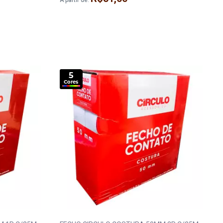
A partir de:
5
Cores