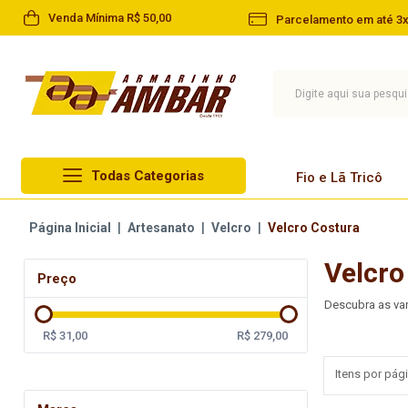
Venda Mínima R$ 50,00
Parcelamento em até 3x
Todas Categorias
Fio e Lã Tricô
Lã Circulo
Página Inicial
|
Artesanato
|
Velcro
|
Velcro Costura
Fio e Lã Tricô
Lã Cisne
Velcro
Linha
Preço
Lã Pingouin
Barbante
Descubra as v
Lã Infantil
Agulha
R$ 31,00
R$ 279,00
Lã Paratapet
Artesanato
Itens por pági
Novelo de Lã
Aviamentos