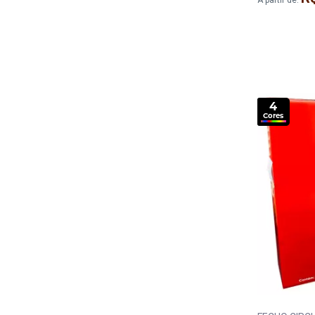
A partir de:
4
Cores