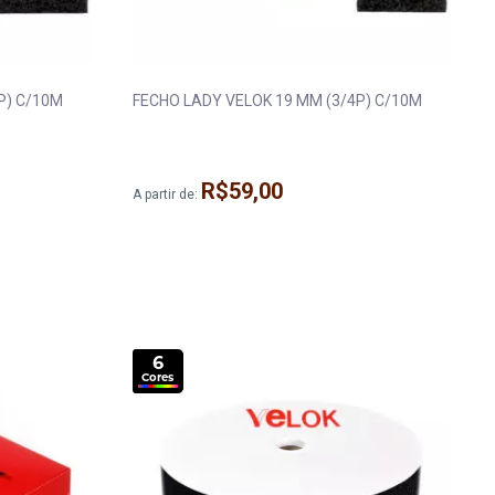
MM (5/8P) C/10M
FECHO LADY VELOK 19 MM (3/4P) C/10M
R$59,00
A partir de:
6
Cores