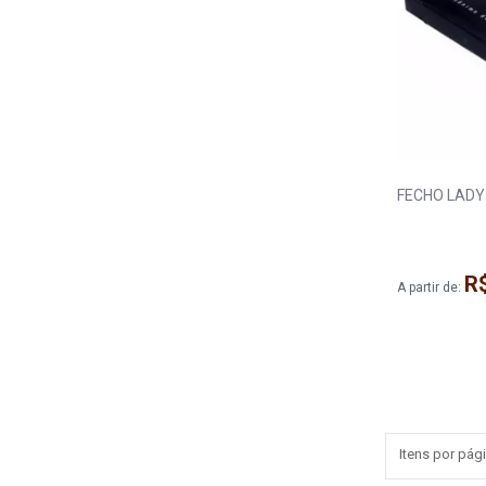
R
A partir de:
Itens por pági