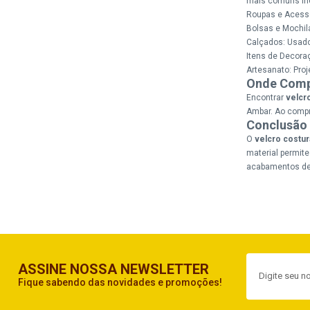
mais comuns in
Roupas e Acessó
Bolsas e Mochil
Calçados: Usado 
Itens de Decora
Artesanato: Proj
Onde Comp
Encontrar
velcr
Ambar. Ao compra
Conclusão
O
velcro costur
material permite
acabamentos de 
ASSINE NOSSA NEWSLETTER
Fique sabendo das novidades e promoções!