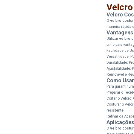
Velcro
Velcro Cos
O
velcro costur
maneira rápida e
Vantagens 
Utilizar
velcro c
principais vanta
Facilidade de Us
Versatilidade: P
Durabilidade: Pr
Ajustabilidade: 
Removível e Reut
Como Usar 
Para garantir um
Preparar o Teci
Cortar o Velcro: 
Costurar o Velcr
resistente.
Refinar os Acab
Aplicações
O
velcro costur