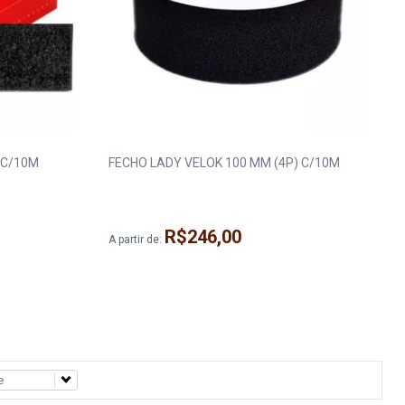
M (2P) C/10M
FECHO LADY VELOK 100 MM (4P) C/10M
R$246,00
A partir de: