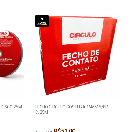
 Máquina
Fita Gorgurão
Elástico Pigeon 
a
Fita Juta
Elástico Roliço
4
a
Fita Metalizada
Elástico São José
Cores
eira e Regulador
Fita Metaloide
Elástico Tekla
ua
Fita Pet
Elástico Zanotti
da
Fita Poá
Fio Silicone
ST 25MM 1P DISCO 25M
FECHO CIRCULO COSTURA 16MM 5/8P
C/25M
R$51,00