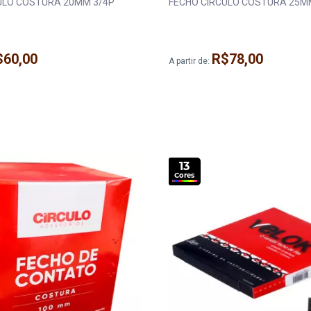
COSTURA 20MM 3/4P
FECHO CIRC
$60,00
R$78,00
A partir de:
13
Cores