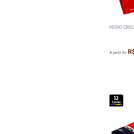
FECHO CIRC
R
A partir de:
12
Cores