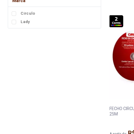
Marca
Fita
Circulo
Elástico
2
Lady
Cores
Lingerie
Pedraria
Brasil
Natal
FECHO CIRCULO COST 
25M
R