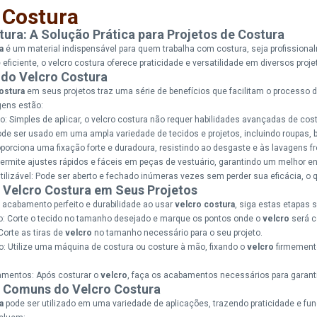
 Costura
tura: A Solução Prática para Projetos de Costura
a
é um material indispensável para quem trabalha com costura, seja profissiona
 eficiente, o velcro costura oferece praticidade e versatilidade em diversos proj
do Velcro Costura
ostura
em seus projetos traz uma série de benefícios que facilitam o processo d
gens estão:
o: Simples de aplicar, o velcro costura não requer habilidades avançadas de costu
ode ser usado em uma ampla variedade de tecidos e projetos, incluindo roupas, 
oporciona uma fixação forte e duradoura, resistindo ao desgaste e às lavagens f
Permite ajustes rápidos e fáceis em peças de vestuário, garantindo um melhor en
ilizável: Pode ser aberto e fechado inúmeras vezes sem perder sua eficácia, o 
Velcro Costura em Seus Projetos
 acabamento perfeito e durabilidade ao usar
velcro costura
, siga estas etapas 
do: Corte o tecido no tamanho desejado e marque os pontos onde o
velcro
será c
Corte as tiras de
velcro
no tamanho necessário para o seu projeto.
o: Utilize uma máquina de costura ou costure à mão, fixando o
velcro
firmemente
amentos: Após costurar o
velcro
, faça os acabamentos necessários para garantir
 Comuns do Velcro Costura
a
pode ser utilizado em uma variedade de aplicações, trazendo praticidade e fun