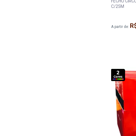
FECHO CIRCULO 
C/25M
R
A partir de:
2
Cores