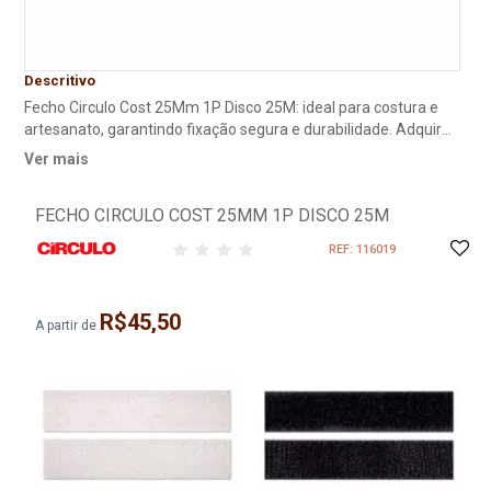
Descritivo
Fecho Circulo Cost 25Mm 1P Disco 25M: ideal para costura e
artesanato, garantindo fixação segura e durabilidade. Adquira
já o seu fecho de qualidade! Apresentamos nosso novo Fecho
Ver mais
de Contato Costura Disco, perfeito para aplicações industriais.
Cada embalagem inclui dois discos de 25 metros, ideal para
FECHO CIRCULO COST 25MM 1P DISCO 25M
todos os tipos de projetos. Esse é o acessório que faltava para
garantir a qualidade e a praticidade que seus trabalhos
REF: 116019
exigem.
R$45,50
A partir de