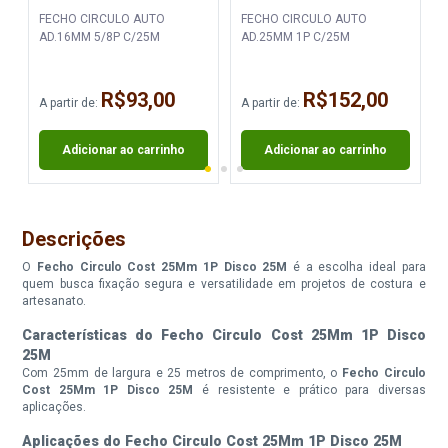
FECHO CIRCULO AUTO
FECHO CIRCULO AUTO
AD.16MM 5/8P C/25M
AD.25MM 1P C/25M
R$93,00
R$152,00
A partir de:
A partir de:
A
Adicionar ao carrinho
Adicionar ao carrinho
Descrições
O
Fecho Circulo Cost 25Mm 1P Disco 25M
é a escolha ideal para
quem busca fixação segura e versatilidade em projetos de costura e
artesanato.
Características do Fecho Circulo Cost 25Mm 1P Disco
25M
Com 25mm de largura e 25 metros de comprimento, o
Fecho Circulo
Cost 25Mm 1P Disco 25M
é resistente e prático para diversas
aplicações.
Aplicações do Fecho Circulo Cost 25Mm 1P Disco 25M