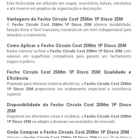
Este fecho pode ser utilizado em roupas, acessórios, bolsas, estofados
e até mesmo em projetos de organização e decoração.
Vantagens do Fecho Circulo Cost 25Mm 1P Disco 25M
O
Fecho Circulo Cost 25Mm 1P Disco 25M
oferece durabilidade,
fixação firme e fácil manuseio, tornando-se um item indispensável para
artesãos e costureiros.
Como Aplicar o Fecho Circulo Cost 25Mm 1P Disco 25M
Basta costurar ou fixar o
Fecho Circulo Cost 25Mm 1P Disco 25M
com
adesivo em superfícies compatíveis para garantir um fechamento
seguro e prático.
Fecho Circulo Cost 25Mm 1P Disco 25M: Qualidade e
Eficiência
Projetado para oferecer máxima eficiência, o
Fecho Circulo Cost 25Mm
1P Disco 25M
proporciona um acabamento impecável e resistência
superior.
Disponibilidade do Fecho Circulo Cost 25Mm 1P Disco
25M
Disponível em diferentes cores e modelos, o
Fecho Circulo Cost 25Mm
1P Disco 25M
se adapta a diversas necessidades do mercado.
Onde Comprar o Fecho Circulo Cost 25Mm 1P Disco 25M
Adquira o
Fecho Circulo Cost 25Mm 1P Disco 25M
na rua 25 de Março