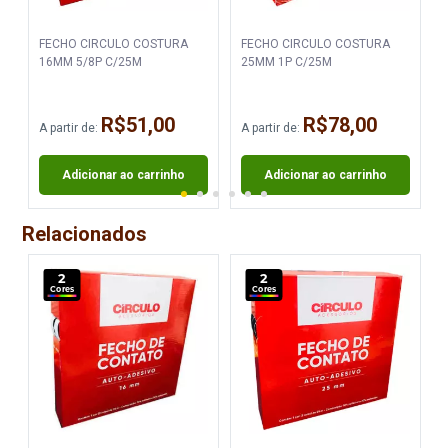
FECHO CIRCULO COSTURA
FECHO CIRCULO COSTURA
16MM 5/8P C/25M
25MM 1P C/25M
R$51,00
R$78,00
A partir de:
A partir de:
A
Adicionar ao carrinho
Adicionar ao carrinho
Relacionados
2
2
Cores
Cores