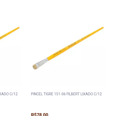
 Máquina
Fita Gorgurão
Elástico Pigeon 
a
Fita Juta
Elástico Roliço
a
Fita Metalizada
Elástico São José
eira e Regulador
Fita Metaloide
Elástico Tekla
ua
Fita Pet
Elástico Zanotti
da
Fita Poá
Fio Silicone
IXADO C/12
PINCEL TIGRE 151-06 FILBERT LIXADO C/12
R$78,00