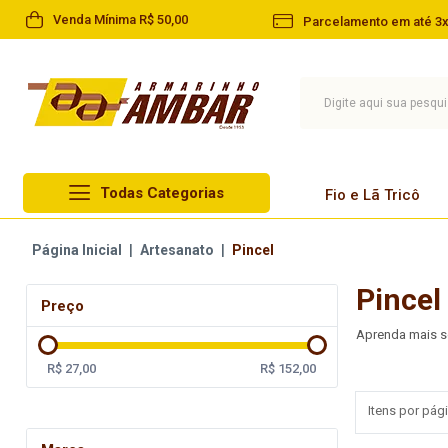
Venda Mínima R$ 50,00
Parcelamento em até 3x
Todas Categorias
Fio e Lã Tricô
Lã Circulo
Página Inicial
|
Artesanato
|
Pincel
Fio e Lã Tricô
Lã Cisne
Pincel
Linha
Preço
Lã Pingouin
Barbante
Aprenda mais so
Lã Infantil
Agulha
R$ 27,00
R$ 152,00
Lã Paratapet
Artesanato
Itens por pági
Novelo de Lã
Aviamentos