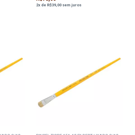
2
x
de
R$39,00
sem juros