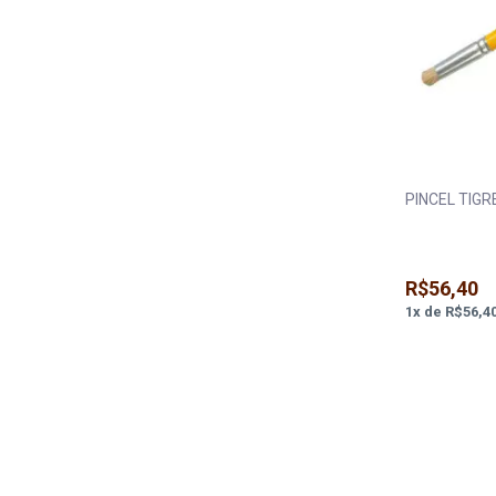
PINCEL TIGR
R$56,40
1
x
de
R$56,4