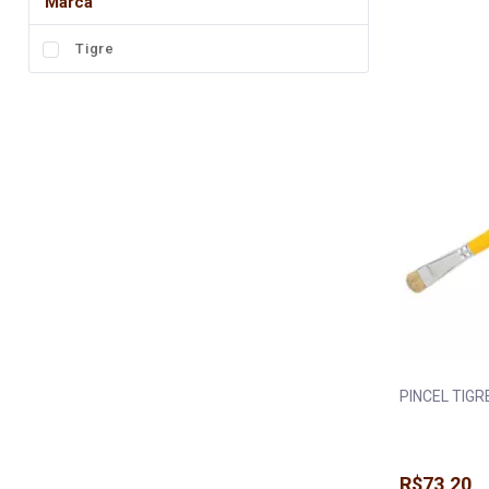
Marca
Fita
Tigre
Elástico
Lingerie
Pedraria
Brasil
Natal
PINCEL TIGR
R$73,20