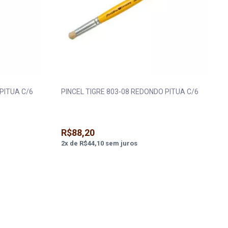
PITUA C/6
PINCEL TIGRE 803-08 REDONDO PITUA C/6
R$88,20
2
x
de
R$44,10
sem juros