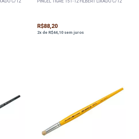
IXADO C/12
PINCEL TIGRE 151-12 FILBERT LIXADO C/12
R$88,20
2
x
de
R$44,10
sem juros