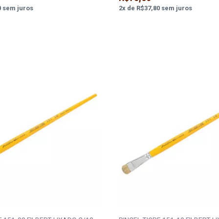
0
sem juros
2
x
de
R$37,80
sem juros