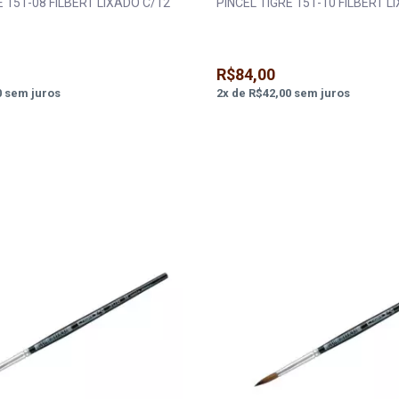
E 151-08 FILBERT LIXADO C/12
PINCEL TIGRE 151-10 FILBERT L
R$84,00
0
sem juros
2
x
de
R$42,00
sem juros