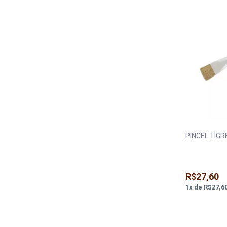
PINCEL TIGR
R$27,60
1
x
de
R$27,6