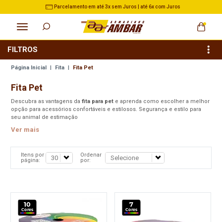
 até 6x com Juros
3% de Desconto no Pix nas Compras a
FILTROS
Página Inicial
|
Fita
|
Fita Pet
Fita Pet
Descubra as vantagens da
fita para pet
e aprenda como escolher a melhor
opção para acessórios confortáveis e estilosos. Segurança e estilo para
seu animal de estimação
Ver mais
Itens por
Ordenar
página:
por:
10
7
Cores
Cores