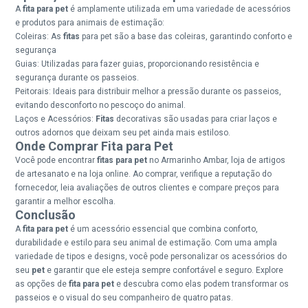
A
fita para pet
é amplamente utilizada em uma variedade de acessórios
e produtos para animais de estimação:
Coleiras: As
fitas
para pet são a base das coleiras, garantindo conforto e
segurança
Guias: Utilizadas para fazer guias, proporcionando resistência e
segurança durante os passeios.
Peitorais: Ideais para distribuir melhor a pressão durante os passeios,
evitando desconforto no pescoço do animal.
Laços e Acessórios:
Fitas
decorativas são usadas para criar laços e
outros adornos que deixam seu pet ainda mais estiloso.
Onde Comprar Fita para Pet
Você pode encontrar
fitas para pet
no Armarinho Ambar, loja de artigos
de artesanato e na loja online. Ao comprar, verifique a reputação do
fornecedor, leia avaliações de outros clientes e compare preços para
garantir a melhor escolha.
Conclusão
A
fita para pet
é um acessório essencial que combina conforto,
durabilidade e estilo para seu animal de estimação. Com uma ampla
variedade de tipos e designs, você pode personalizar os acessórios do
seu
pet
e garantir que ele esteja sempre confortável e seguro. Explore
as opções de
fita para pet
e descubra como elas podem transformar os
passeios e o visual do seu companheiro de quatro patas.