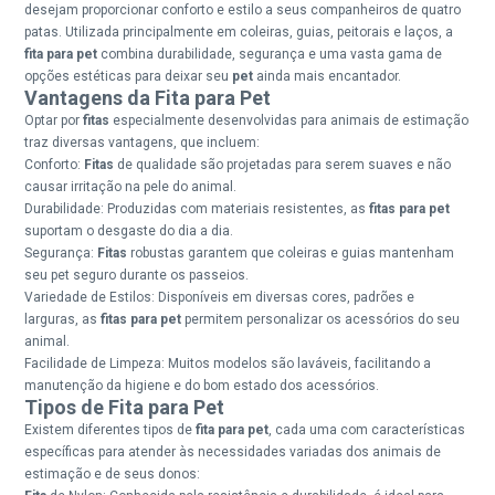
desejam proporcionar conforto e estilo a seus companheiros de quatro
patas. Utilizada principalmente em coleiras, guias, peitorais e laços, a
fita para pet
combina durabilidade, segurança e uma vasta gama de
opções estéticas para deixar seu
pet
ainda mais encantador.
Vantagens da Fita para Pet
Optar por
fitas
especialmente desenvolvidas para animais de estimação
traz diversas vantagens, que incluem:
Conforto:
Fitas
de qualidade são projetadas para serem suaves e não
causar irritação na pele do animal.
Durabilidade: Produzidas com materiais resistentes, as
fitas para pet
suportam o desgaste do dia a dia.
Segurança:
Fitas
robustas garantem que coleiras e guias mantenham
seu pet seguro durante os passeios.
Variedade de Estilos: Disponíveis em diversas cores, padrões e
larguras, as
fitas para pet
permitem personalizar os acessórios do seu
animal.
Facilidade de Limpeza: Muitos modelos são laváveis, facilitando a
manutenção da higiene e do bom estado dos acessórios.
Tipos de Fita para Pet
Existem diferentes tipos de
fita para pet
, cada uma com características
específicas para atender às necessidades variadas dos animais de
estimação e de seus donos: