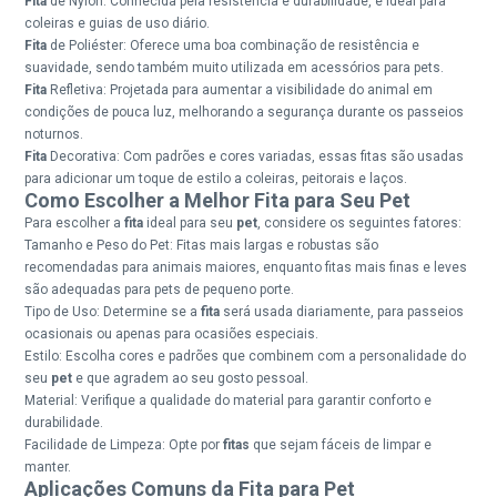
Fita
de Nylon: Conhecida pela resistência e durabilidade, é ideal para
coleiras e guias de uso diário.
Fita
de Poliéster: Oferece uma boa combinação de resistência e
suavidade, sendo também muito utilizada em acessórios para pets.
Fita
Refletiva: Projetada para aumentar a visibilidade do animal em
condições de pouca luz, melhorando a segurança durante os passeios
noturnos.
Fita
Decorativa: Com padrões e cores variadas, essas fitas são usadas
para adicionar um toque de estilo a coleiras, peitorais e laços.
Como Escolher a Melhor Fita para Seu Pet
Para escolher a
fita
ideal para seu
pet
, considere os seguintes fatores:
Tamanho e Peso do Pet: Fitas mais largas e robustas são
recomendadas para animais maiores, enquanto fitas mais finas e leves
são adequadas para pets de pequeno porte.
Tipo de Uso: Determine se a
fita
será usada diariamente, para passeios
ocasionais ou apenas para ocasiões especiais.
Estilo: Escolha cores e padrões que combinem com a personalidade do
seu
pet
e que agradem ao seu gosto pessoal.
Material: Verifique a qualidade do material para garantir conforto e
durabilidade.
Facilidade de Limpeza: Opte por
fitas
que sejam fáceis de limpar e
manter.
Aplicações Comuns da Fita para Pet