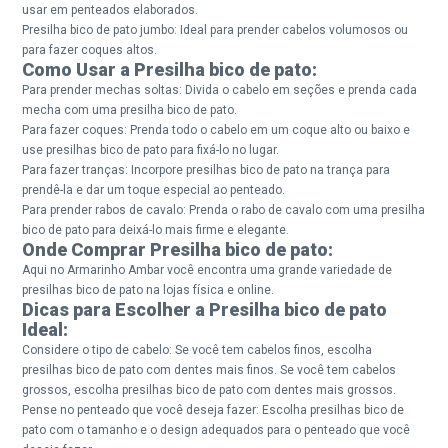
usar em penteados elaborados.
Presilha bico de pato jumbo: Ideal para prender cabelos volumosos ou
para fazer coques altos.
Como Usar a Presilha bico de pato:
Para prender mechas soltas: Divida o cabelo em seções e prenda cada
mecha com uma presilha bico de pato.
Para fazer coques: Prenda todo o cabelo em um coque alto ou baixo e
use presilhas bico de pato para fixá-lo no lugar.
Para fazer tranças: Incorpore presilhas bico de pato na trança para
prendê-la e dar um toque especial ao penteado.
Para prender rabos de cavalo: Prenda o rabo de cavalo com uma presilha
bico de pato para deixá-lo mais firme e elegante.
Onde Comprar Presilha bico de pato:
Aqui no Armarinho Ambar você encontra uma grande variedade de
presilhas bico de pato na lojas física e online.
Dicas para Escolher a Presilha bico de pato
Ideal:
Considere o tipo de cabelo: Se você tem cabelos finos, escolha
presilhas bico de pato com dentes mais finos. Se você tem cabelos
grossos, escolha presilhas bico de pato com dentes mais grossos.
Pense no penteado que você deseja fazer: Escolha presilhas bico de
pato com o tamanho e o design adequados para o penteado que você