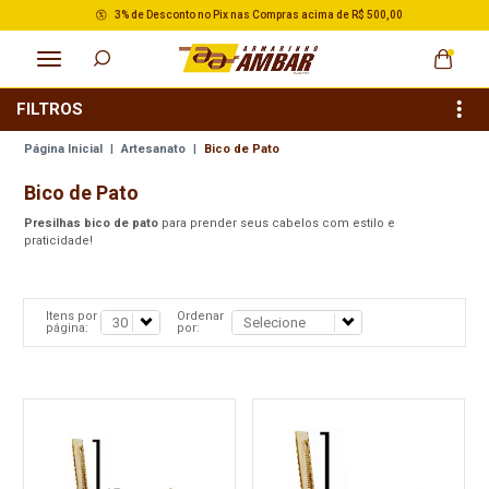
3% de Desconto no Pix nas Compras acima de R$ 500,00
FILTROS
Página Inicial
|
Artesanato
|
Bico de Pato
Bico de Pato
Presilhas bico de pato
para prender seus cabelos com estilo e
praticidade!
Itens por
Ordenar
página:
por: