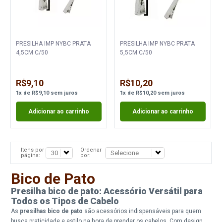
PRESILHA IMP NYBC PRATA
PRESILHA IMP NYBC PRATA
4,5CM C/50
5,5CM C/50
R$9,10
R$10,20
1
x
de
R$9,10
sem juros
1
x
de
R$10,20
sem juros
Adicionar ao carrinho
Adicionar ao carrinho
Itens por
Ordenar
página:
por:
Bico de Pato
Presilha bico de pato: Acessório Versátil para
Todos os Tipos de Cabelo
As
presilhas bico de pato
são acessórios indispensáveis para quem
busca praticidade e estilo na hora de prender os cabelos. Com design