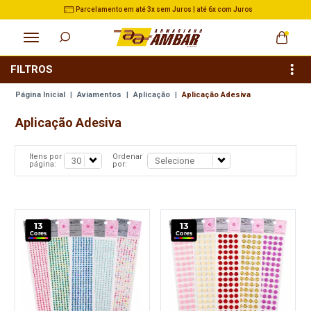
3% de Desconto no Pix nas Compras acima de R$ 500,00
FILTROS
Página Inicial
|
Aviamentos
|
Aplicação
|
Aplicação Adesiva
Aplicação Adesiva
Itens por
Ordenar
página:
por:
13
13
Cores
Cores