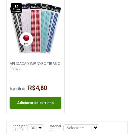
13
Cores
APLICACAO IMP NYBC TIRA3-C-
08 C/2
R$4,80
A partir de:
Adicionar ao carrinho
Itens por
Ordenar
página:
por: