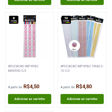
8
10
Cores
Cores
APLICACAO IMP NYBC
APLICACAO IMP NYBC TIRA2-C-
MIXER42 C/3
10 C/2
R$4,50
R$4,80
A partir de:
A partir de:
Adicionar ao carrinho
Adicionar ao carrinho