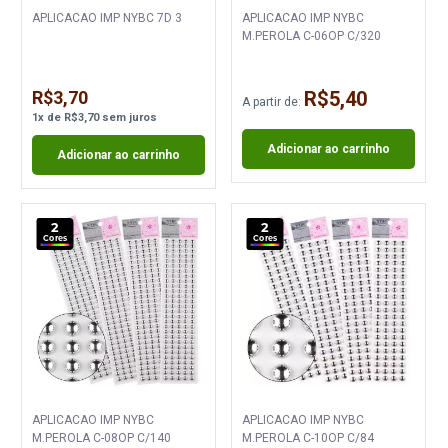
APLICACAO IMP NYBC 7D 3
APLICACAO IMP NYBC
M.PEROLA C-06OP C/320
R$3,70
R$5,40
A partir de:
1
x
de
R$3,70
sem juros
Adicionar ao carrinho
Adicionar ao carrinho
2
2
Cores
Cores
APLICACAO IMP NYBC
APLICACAO IMP NYBC
M.PEROLA C-08OP C/140
M.PEROLA C-10OP C/84