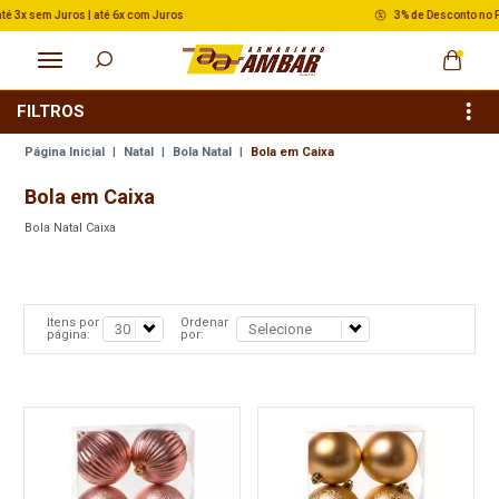
3% de Desconto no Pix nas Compras acima de R$ 500,00
FILTROS
Página Inicial
|
Natal
|
Bola Natal
|
Bola em Caixa
Bola em Caixa
Bola Natal Caixa
Itens por
Ordenar
página:
por: