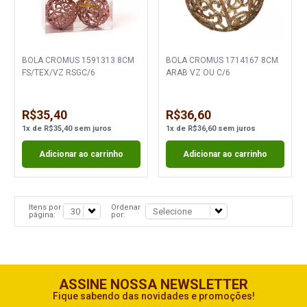
BOLA CROMUS 1591313 8CM
BOLA CROMUS 1714167 8CM
FS/TEX/VZ RSGC/6
ARAB VZ OU C/6
R$35,40
R$36,60
1
x
de
R$35,40
sem juros
1
x
de
R$36,60
sem juros
Adicionar ao carrinho
Adicionar ao carrinho
Itens por
Ordenar
página:
por:
ASSINE NOSSA NEWSLETTER
Fique sabendo das novidades e promoções!