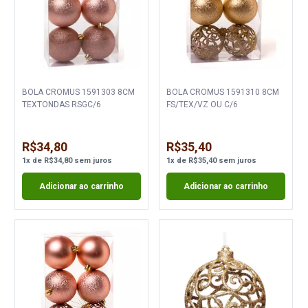
BOLA CROMUS 1591303 8CM
BOLA CROMUS 1591310 8CM
TEXTONDAS RSGC/6
FS/TEX/VZ OU C/6
R$34,80
R$35,40
1
x
de
R$34,80
sem juros
1
x
de
R$35,40
sem juros
Adicionar ao carrinho
Adicionar ao carrinho