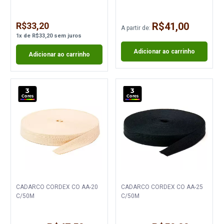
R$33,20
R$41,00
A partir de:
1
x
de
R$33,20
sem juros
Adicionar ao carrinho
Adicionar ao carrinho
3
3
Cores
Cores
CADARCO CORDEX CO AA-20
CADARCO CORDEX CO AA-25
C/50M
C/50M