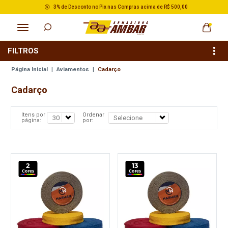
3% de Desconto no Pix nas Compras acima de R$ 500,00
FILTROS
Página Inicial
|
Aviamentos
|
Cadarço
Cadarço
Itens por
Ordenar
página:
por:
2
13
Cores
Cores