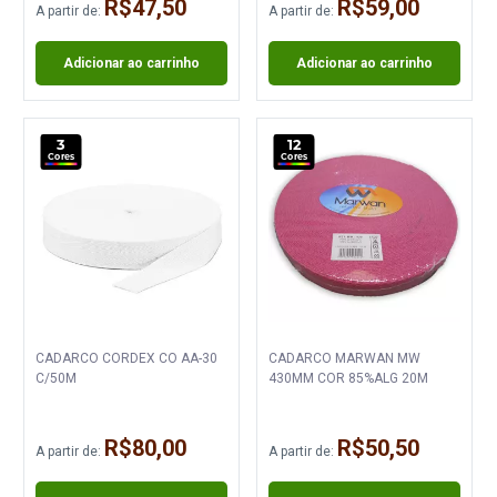
R$47,50
R$59,00
A partir de:
A partir de:
Adicionar ao carrinho
Adicionar ao carrinho
3
12
Cores
Cores
CADARCO CORDEX CO AA-30
CADARCO MARWAN MW
C/50M
430MM COR 85%ALG 20M
R$80,00
R$50,50
A partir de:
A partir de: