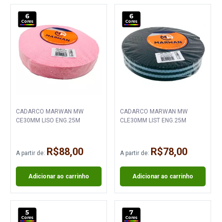
6
6
Cores
Cores
CADARCO MARWAN MW
CADARCO MARWAN MW
CE30MM LISO ENG.25M
CLE30MM LIST ENG.25M
R$88,00
R$78,00
A partir de:
A partir de:
Adicionar ao carrinho
Adicionar ao carrinho
5
7
Cores
Cores