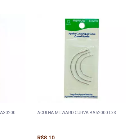
 Máquina
Fita Gorgurão
Elástico Pigeon 
a
Fita Juta
Elástico Roliço
a
Fita Metalizada
Elástico São José
eira e Regulador
Fita Metaloide
Elástico Tekla
ua
Fita Pet
Elástico Zanotti
da
Fita Poá
Fio Silicone
BA30200
AGULHA MILWARD CURVA BA52000 C/3
R$8,10