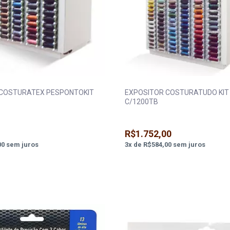
 COSTURATEX PESPONTOKIT
EXPOSITOR COSTURATUDO KIT
C/1200TB
R$1.752,00
00
sem juros
3
x
de
R$584,00
sem juros