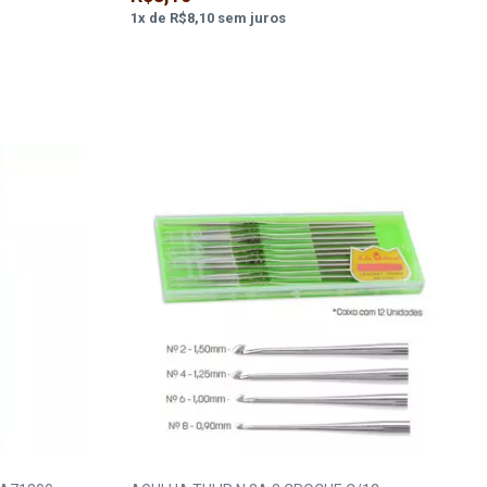
1
x
de
R$8,10
sem juros