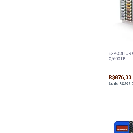
EXPOSITOR
C/600TB
R$876,00
3
x
de
R$292,