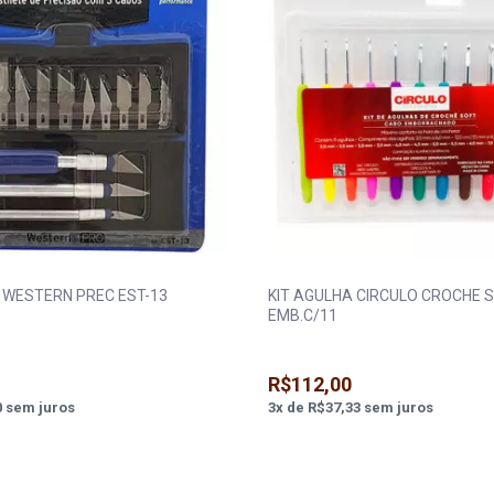
E WESTERN PREC EST-13
KIT AGULHA CIRCULO CROCHE 
EMB.C/11
R$112,00
0
sem juros
3
x
de
R$37,33
sem juros