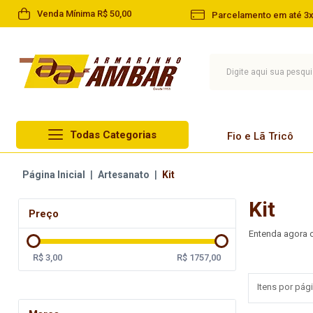
Venda Mínima R$ 50,00
Parcelamento em até 3x
Todas Categorias
Fio e Lã Tricô
Lã Circulo
Página Inicial
|
Artesanato
|
Kit
Fio e Lã Tricô
Lã Cisne
Kit
Linha
Preço
Lã Pingouin
Barbante
Entenda agora 
Lã Infantil
Agulha
R$ 3,00
R$ 1757,00
Lã Paratapet
Artesanato
Itens por pági
Novelo de Lã
Aviamentos