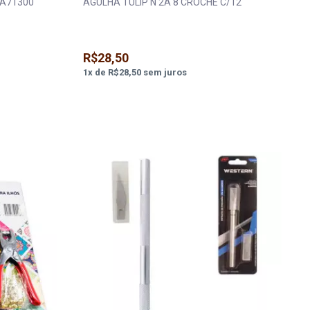
A71300
AGULHA TULIP N 2A 8 CROCHE C/12
R$28,50
1
x
de
R$28,50
sem juros