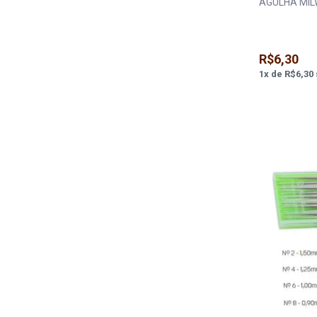
AGULHA MIL
R$6,30
1
x
de
R$6,30