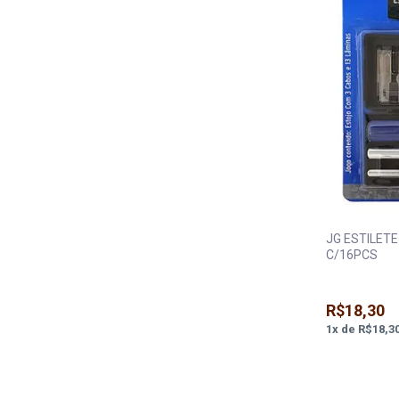
JG ESTILET
C/16PCS
R$18,30
1
x
de
R$18,3