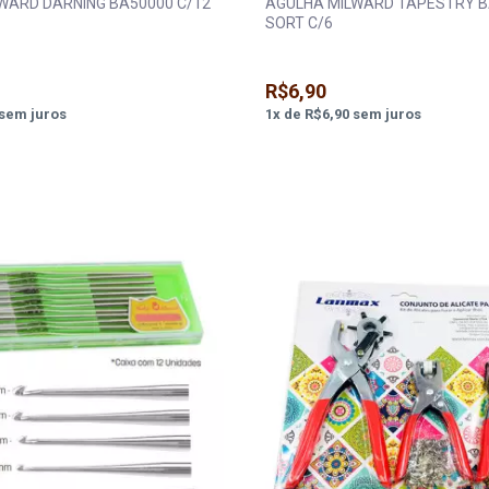
WARD DARNING BA50000 C/12
AGULHA MILWARD TAPESTRY B
SORT C/6
R$6,90
sem juros
1
x
de
R$6,90
sem juros