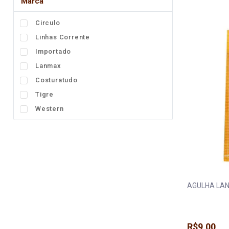
Marca
Fita
Circulo
Elástico
Linhas Corrente
Lingerie
Importado
Pedraria
Lanmax
Costuratudo
Brasil
Tigre
Natal
Western
AGULHA LAN
R$9,00