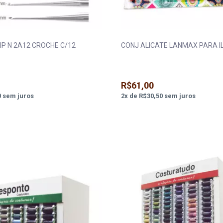
IP N 2A12 CROCHE C/12
CONJ ALICATE LANMAX PARA I
R$61,00
0
sem juros
2
x
de
R$30,50
sem juros