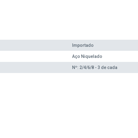
Importado
Aço Niquelado
Nº: 2/4/6/8 - 3 de cada