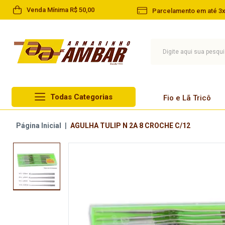
Venda Mínima R$ 50,00
Parcelamento em até 3x
Todas Categorias
Fio e Lã Tricô
Lã Circulo
Página Inicial
|
AGULHA TULIP N 2A 8 CROCHE C/12
Fio e Lã Tricô
Lã Cisne
Linha
Lã Pingouin
Barbante
Lã Infantil
Agulha
Lã Paratapet
Artesanato
Novelo de Lã
Aviamentos