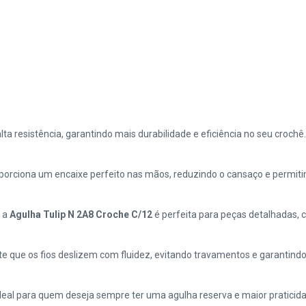
ta resistência, garantindo mais durabilidade e eficiência no seu crochê.
porciona um encaixe perfeito nas mãos, reduzindo o cansaço e permitin
, a
Agulha Tulip N 2A8 Croche C/12
é perfeita para peças detalhadas,
e que os fios deslizem com fluidez, evitando travamentos e garantind
deal para quem deseja sempre ter uma agulha reserva e maior praticid