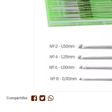
Fita
Elástico
Lingerie
Pedraria
Brasil
Natal
Compartilhe: