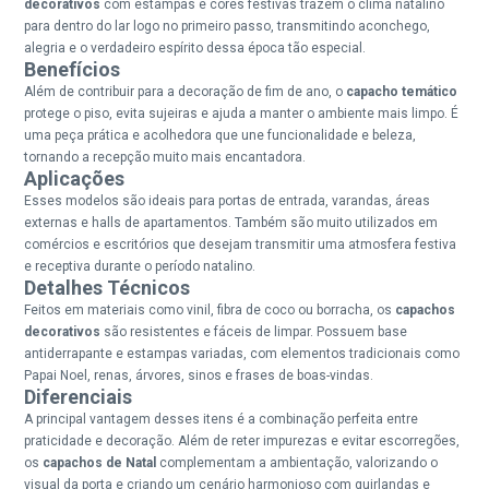
decorativos
com estampas e cores festivas trazem o clima natalino
para dentro do lar logo no primeiro passo, transmitindo aconchego,
alegria e o verdadeiro espírito dessa época tão especial.
Benefícios
Além de contribuir para a decoração de fim de ano, o
capacho temático
protege o piso, evita sujeiras e ajuda a manter o ambiente mais limpo. É
uma peça prática e acolhedora que une funcionalidade e beleza,
tornando a recepção muito mais encantadora.
Aplicações
Esses modelos são ideais para portas de entrada, varandas, áreas
externas e halls de apartamentos. Também são muito utilizados em
comércios e escritórios que desejam transmitir uma atmosfera festiva
e receptiva durante o período natalino.
Detalhes Técnicos
Feitos em materiais como vinil, fibra de coco ou borracha, os
capachos
decorativos
são resistentes e fáceis de limpar. Possuem base
antiderrapante e estampas variadas, com elementos tradicionais como
Papai Noel, renas, árvores, sinos e frases de boas-vindas.
Diferenciais
A principal vantagem desses itens é a combinação perfeita entre
praticidade e decoração. Além de reter impurezas e evitar escorregões,
os
capachos de Natal
complementam a ambientação, valorizando o
visual da porta e criando um cenário harmonioso com guirlandas e