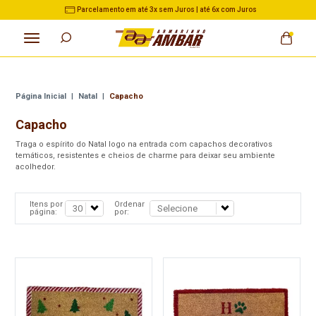
Parcelamento em até 3x sem Juros | até 6x com Juros
Página Inicial
|
Natal
|
Capacho
Capacho
Traga o espírito do Natal logo na entrada com capachos decorativos
temáticos, resistentes e cheios de charme para deixar seu ambiente
acolhedor.
Itens por
Ordenar
página:
por: