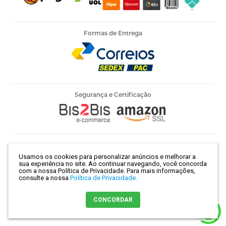
Formas de Entrega
Segurança e Certificação
Armarinho Ambar Ltda | CNPJ 60.658.762/0003-73 | Rua 25 de
Usamos os cookies para personalizar anúncios e melhorar a
Março, 786 - Centro | São Paulo-SP | CEP 01021-100
sua experiência no site. Ao continuar navegando, você concorda
com a nossa Política de Privacidade.
Para mais informações,
consulte a nossa
Política de Privacidade.
Crie sua loja virtual
com a melhor empresa de e-commerce do
CONCORDAR
Brasil.