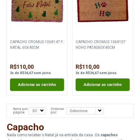
CAPACHO CROMUS 1068147 F.
CAPACHO CROMUS 1068157
NATAL 60X40CM
HOHO PATAS60X40CM
R$110,00
R$110,00
3
x
de
R$36,67
sem juros
3
x
de
R$36,67
sem juros
Adicionar ao carrinho
Adicionar ao carrinho
Itens por
Ordenar
página:
por:
Capacho
Nada como receber o Natal já na entrada da casa. Os
capachos