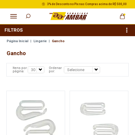
3% de Desconto no Pix nas Compras acima de R$ 500,00
FILTROS
Página Inicial
|
Lingerie
|
Gancho
Gancho
Itens por
Ordenar
página:
por: