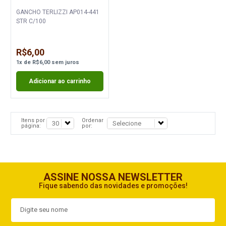
GANCHO TERLIZZI AP014-441
STR C/100
R$6,00
1
x
de
R$6,00
sem juros
Adicionar ao carrinho
Itens por
Ordenar
página:
por:
ASSINE NOSSA NEWSLETTER
Fique sabendo das novidades e promoções!