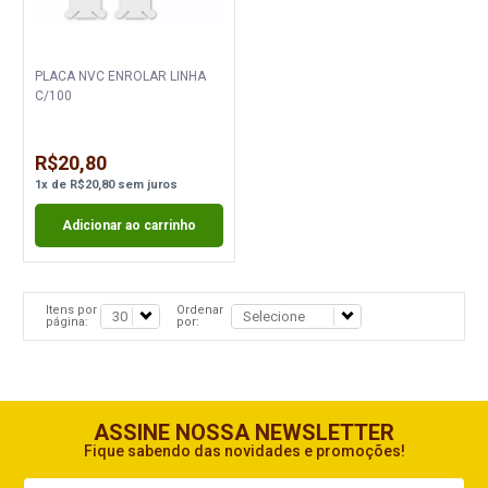
PLACA NVC ENROLAR LINHA
C/100
R$20,80
1
x
de
R$20,80
sem juros
Adicionar ao carrinho
Itens por
Ordenar
página:
por:
ASSINE NOSSA NEWSLETTER
Fique sabendo das novidades e promoções!