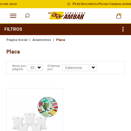
3% de Desconto no Pix nas Compras acima de R$ 500,00
FILTROS
Página Inicial
|
Aviamentos
|
Placa
Placa
Itens por
Ordenar
página:
por: