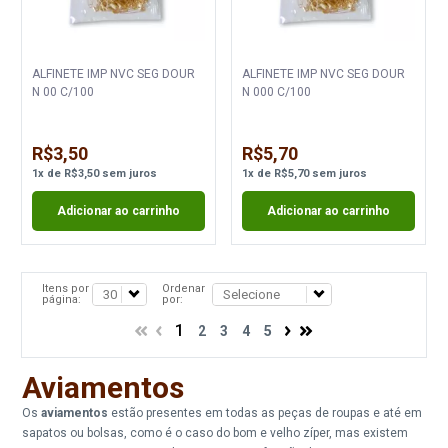
ALFINETE IMP NVC SEG DOUR
ALFINETE IMP NVC SEG DOUR
N 00 C/100
N 000 C/100
R$3,50
R$5,70
1
x
de
R$3,50
sem juros
1
x
de
R$5,70
sem juros
Adicionar ao carrinho
Adicionar ao carrinho
Itens por
Ordenar
página:
por:
1
2
3
4
5
Aviamentos
Os
aviamentos
estão presentes em todas as peças de roupas e até em
sapatos ou bolsas, como é o caso do bom e velho zíper, mas existem