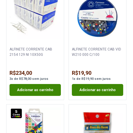
ALFINETE CORRENTE CAB
ALFINETE CORRENTE CAB VID
2154 129 NI 10X50G
W210 000 C/100
R$234,00
R$19,90
3
x
de
R$78,00
sem juros
1
x
de
R$19,90
sem juros
Adicionar ao carrinho
Adicionar ao carrinho
5
Cores