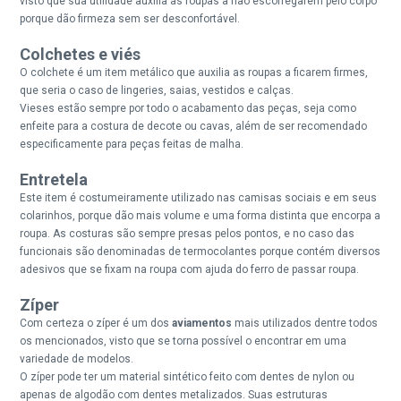
visto que sua utilidade auxilia as roupas a não escorregarem pelo corpo
porque dão firmeza sem ser desconfortável.
Colchetes e viés
O colchete é um item metálico que auxilia as roupas a ficarem firmes,
que seria o caso de lingeries, saias, vestidos e calças.
Vieses estão sempre por todo o acabamento das peças, seja como
enfeite para a costura de decote ou cavas, além de ser recomendado
especificamente para peças feitas de malha.
Entretela
Este item é costumeiramente utilizado nas camisas sociais e em seus
colarinhos, porque dão mais volume e uma forma distinta que encorpa a
roupa. As costuras são sempre presas pelos pontos, e no caso das
funcionais são denominadas de termocolantes porque contém diversos
adesivos que se fixam na roupa com ajuda do ferro de passar roupa.
Zíper
Com certeza o zíper é um dos
aviamentos
mais utilizados dentre todos
os mencionados, visto que se torna possível o encontrar em uma
variedade de modelos.
O zíper pode ter um material sintético feito com dentes de nylon ou
apenas de algodão com dentes metalizados. Suas estruturas