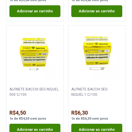
1
x
de
R$5,60
sem juros
1
x
de
R$4,85
sem juros
Adicionar ao carrinho
Adicionar ao carrinho
ALFINETE BACCHI SEG NIQUEL.
ALFINETE BACCHI SEG
000 C/100
NIQUEL.1 C/100
R$4,50
R$6,30
1
x
de
R$4,50
sem juros
1
x
de
R$6,30
sem juros
Adicionar ao carrinho
Adicionar ao carrinho