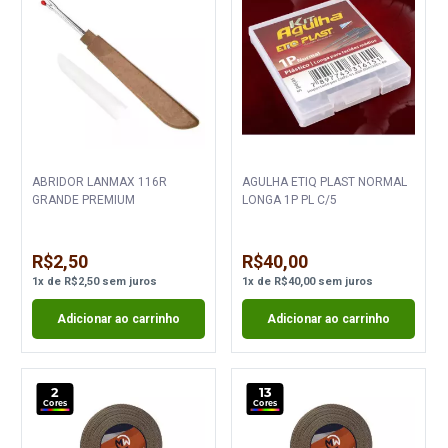
ABRIDOR LANMAX 116R
AGULHA ETIQ PLAST NORMAL
GRANDE PREMIUM
LONGA 1P PL C/5
R$2,50
R$40,00
1
x
de
R$2,50
sem juros
1
x
de
R$40,00
sem juros
Adicionar ao carrinho
Adicionar ao carrinho
2
13
Cores
Cores