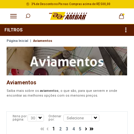
3% de Desconto no Pix nas Compras acima de R$ 500,00
FILTROS
Página Inicial
|
Aviamentos
Aviamentos
Saiba mais sobre os
aviamentos
, o que são, para que servem e onde
encontrar as melhores opções com os menores preços.
Itens por
Ordenar
página:
por:
1
2
3
4
5