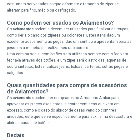
costumam ser variadas porque o formato e tamanho do zíper se
alteram para fino, médio ou o reforçado.
Como podem ser usados os Aviamentos?
Os
aviamentos
podem e devem ser utilizados para finalizar as roupas,
como seria o caso dos zíperes ou colchetes. Estes itens dão um
excelente acabamento às peças, dão um sentido e apresentam para as
pessoas a maneira de realizar seu uso correto.
Uma camisa social com botões será utilizada sempre com o foco em
fechá-la através dos botões, e um zíper será o astro das jaquetas de
couro sintético, botas, calças jeans, bolsas, carteiras, outras peças e
calçados.
Quais quantidades para compra de acessórios
de Aviamentos?
Os
aviamentos
podem ser comprados no Armarinho Ambar para
aproveitar os preços excelentes, e contar com itens que vem em
excesso, como é o caso do abridor de casas vendido com três
unidades, este que serve especificamente para auxiliar na descostura e
abrir as casas de botões.
Dedais