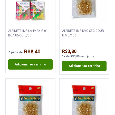
ALFINETE IMP LANMAX R-01
ALFINETE IMP NVC SEG DOUR
BO/UR/CO C/50
N 0 C/100
R$8,40
R$3,80
A partir de:
1
x
de
R$3,80
sem juros
Adicionar ao carrinho
Adicionar ao carrinho