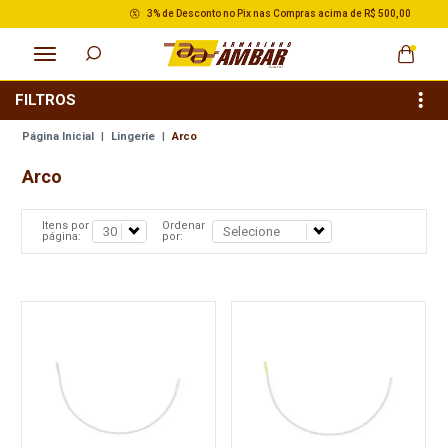
3% de Desconto no Pix nas Compras acima de R$ 500,00
FILTROS
Página Inicial
|
Lingerie
|
Arco
Arco
Itens por
Ordenar
página:
por: