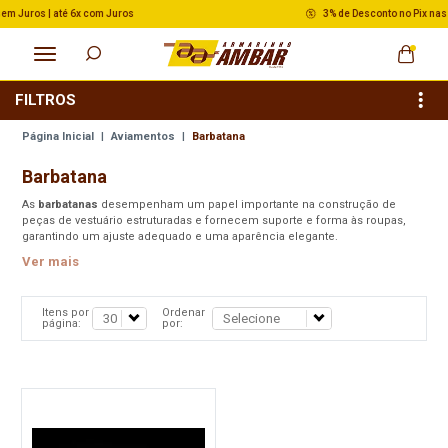
3% de Desconto no Pix nas Compras acima de R$ 500,00
FILTROS
Página Inicial
|
Aviamentos
|
Barbatana
Barbatana
As
barbatanas
desempenham um papel importante na construção de
peças de vestuário estruturadas e fornecem suporte e forma às roupas,
garantindo um ajuste adequado e uma aparência elegante.
Ver mais
Itens por
Ordenar
página:
por: