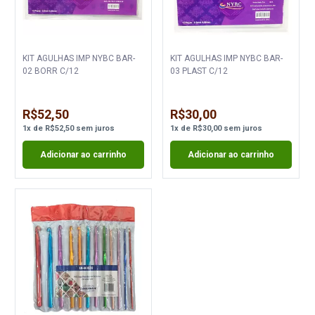
KIT AGULHAS IMP NYBC BAR-
KIT AGULHAS IMP NYBC BAR-
02 BORR C/12
03 PLAST C/12
R$52,50
R$30,00
1
x
de
R$52,50
sem juros
1
x
de
R$30,00
sem juros
Adicionar ao carrinho
Adicionar ao carrinho