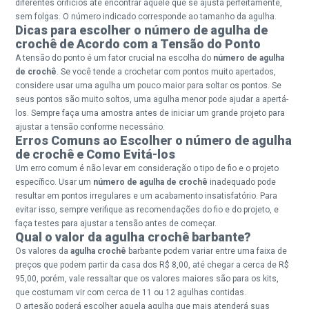
diferentes orifícios até encontrar aquele que se ajusta perfeitamente,
sem folgas. O número indicado corresponde ao tamanho da agulha.
Dicas para escolher o número de agulha de
crochê de Acordo com a Tensão do Ponto
A tensão do ponto é um fator crucial na escolha do
número de agulha
de crochê
. Se você tende a crochetar com pontos muito apertados,
considere usar uma agulha um pouco maior para soltar os pontos. Se
seus pontos são muito soltos, uma agulha menor pode ajudar a apertá-
los. Sempre faça uma amostra antes de iniciar um grande projeto para
ajustar a tensão conforme necessário.
Erros Comuns ao Escolher o número de agulha
de crochê e Como Evitá-los
Um erro comum é não levar em consideração o tipo de fio e o projeto
específico. Usar um
número de agulha de crochê
inadequado pode
resultar em pontos irregulares e um acabamento insatisfatório. Para
evitar isso, sempre verifique as recomendações do fio e do projeto, e
faça testes para ajustar a tensão antes de começar.
Qual o valor da agulha crochê barbante?
Os valores da
agulha crochê
barbante podem variar entre uma faixa de
preços que podem partir da casa dos R$ 8,00, até chegar a cerca de R$
95,00, porém, vale ressaltar que os valores maiores são para os kits,
que costumam vir com cerca de 11 ou 12 agulhas contidas.
O artesão poderá escolher aquela agulha que mais atenderá suas