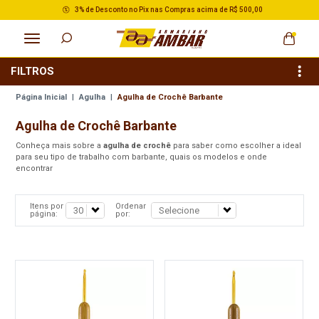
3% de Desconto no Pix nas Compras acima de R$ 500,00
FILTROS
Página Inicial
|
Agulha
|
Agulha de Crochê Barbante
Agulha de Crochê Barbante
Conheça mais sobre a
agulha de crochê
para saber como escolher a ideal
para seu tipo de trabalho com barbante, quais os modelos e onde
encontrar
Itens por
Ordenar
página:
por: