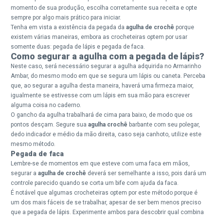
momento de sua produção, escolha corretamente sua receita e opte
sempre por algo mais prático para iniciar.
Tenha em vista a existência da pegada da
agulha de crochê
porque
existem várias maneiras, embora as crocheteiras optem por usar
somente duas: pegada de lápis e pegada de faca.
Como segurar a agulha com a pegada de lápis?
Neste caso, será necessário segurar a agulha adquirida no Armarinho
Ambar, do mesmo modo em que se segura um lápis ou caneta. Perceba
que, ao segurar a agulha desta maneira, haverá uma firmeza maior,
igualmente se estivesse com um lápis em sua mão para escrever
alguma coisa no caderno.
O gancho da agulha trabalhará de cima para baixo, de modo que os
pontos desçam. Segure sua
agulha crochê
barbante com seu polegar,
dedo indicador e médio da mão direita, caso seja canhoto, utilize este
mesmo método.
Pegada de faca
Lembre-se de momentos em que esteve com uma faca em mãos,
segurar a
agulha de crochê
deverá ser semelhante a isso, pois dará um
controle parecido quando se corta um bife com ajuda da faca.
É notável que algumas crocheteiras optem por este método porque é
um dos mais fáceis de se trabalhar, apesar de ser bem menos preciso
que a pegada de lápis. Experimente ambos para descobrir qual combina