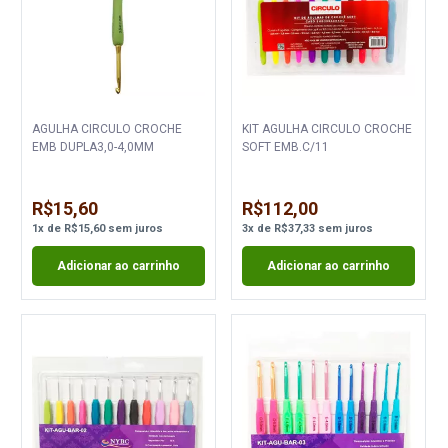
AGULHA CIRCULO CROCHE
KIT AGULHA CIRCULO CROCHE
EMB DUPLA3,0-4,0MM
SOFT EMB.C/11
R$15,60
R$112,00
1
x
de
R$15,60
sem juros
3
x
de
R$37,33
sem juros
Adicionar ao carrinho
Adicionar ao carrinho