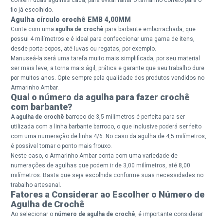
fio já escolhido.
Agulha círculo crochê EMB 4,00MM
Conte com uma
agulha de crochê
para barbante emborrachada, que
possui 4 milímetros e é ideal para confeccionar uma gama de itens,
desde porta-copos, até luvas ou regatas, por exemplo.
Manuseá-la será uma tarefa muito mais simplificada, por seu material
ser mais leve, a torna mais ágil, prática e garante que seu trabalho dure
por muitos anos. Opte sempre pela qualidade dos produtos vendidos no
Armarinho Ambar.
Qual o número da agulha para fazer crochê
com barbante?
A
agulha de crochê
barroco de 3,5 milímetros é perfeita para ser
utilizada com a linha barbante barroco, o que inclusive poderá ser feito
com uma numeração de linha 4/6. No caso da agulha de 4,5 milímetros,
é possível tornar o ponto mais frouxo.
Neste caso, o Armarinho Ambar conta com uma variedade de
numerações de agulhas que podem ir de 3,00 milímetros, até 8,00
milímetros. Basta que seja escolhida conforme suas necessidades no
trabalho artesanal.
Fatores a Considerar ao Escolher o Número de
Agulha de Crochê
Ao selecionar o
número de agulha de crochê
, é importante considerar