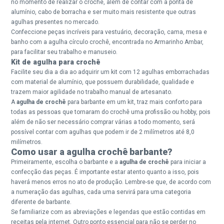
no momento de realizar o crochê, além de contar com a ponta de
alumínio, cabo de borracha e ser muito mais resistente que outras
agulhas presentes no mercado.
Confeccione peças incríveis para vestuário, decoração, cama, mesa e
banho com a agulha círculo crochê, encontrada no Armarinho Ambar,
para facilitar seu trabalho e manuseio.
Kit de agulha para crochê
Facilite seu dia a dia ao adquirir um kit com 12 agulhas emborrachadas
com material de alumínio, que possuem durabilidade, qualidade e
trazem maior agilidade no trabalho manual de artesanato.
A
agulha de crochê
para barbante em um kit, traz mais conforto para
todas as pessoas que tornaram do crochê uma profissão ou hobby, pois
além de não ser necessário comprar várias a todo momento, será
possível contar com agulhas que podem ir de 2 milímetros até 8,0
milímetros.
Como usar a agulha crochê barbante?
Primeiramente, escolha o barbante e a
agulha de crochê
para iniciar a
confecção das peças. É importante estar atento quanto a isso, pois
haverá menos erros no ato de produção. Lembre-se que, de acordo com
a numeração das agulhas, cada uma servirá para uma categoria
diferente de barbante.
Se familiarize com as abreviações e legendas que estão contidas em
receitas pela internet. Outro ponto essencial para não se perder no