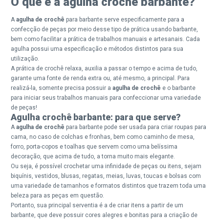
O que é a agulha crochê barbante?
A
agulha de crochê
para barbante serve especificamente para a
confecção de peças por meio desse tipo de prática usando barbante,
bem como facilitar a prática de trabalhos manuais e artesanais. Cada
agulha possui uma especificação e métodos distintos para sua
utilização.
A prática de crochê relaxa, auxilia a passar o tempo e acima de tudo,
garante uma fonte de renda extra ou, até mesmo, a principal. Para
realizá-la, somente precisa possuir a
agulha de crochê
e o barbante
para iniciar seus trabalhos manuais para confeccionar uma variedade
de peças!
Agulha crochê barbante: para que serve?
A
agulha de crochê
para barbante pode ser usada para criar roupas para
cama, no caso de colchas e fronhas, bem como caminho de mesa,
forro, porta-copos e toalhas que servem como uma belíssima
decoração, que acima de tudo, a torna muito mais elegante.
Ou seja, é possível crochetar uma infinidade de peças ou itens, sejam
biquínis, vestidos, blusas, regatas, meias, luvas, toucas e bolsas com
uma variedade de tamanhos e formatos distintos que trazem toda uma
beleza para as peças em questão.
Portanto, sua principal serventia é a de criar itens a partir de um
barbante, que deve possuir cores alegres e bonitas para a criação de