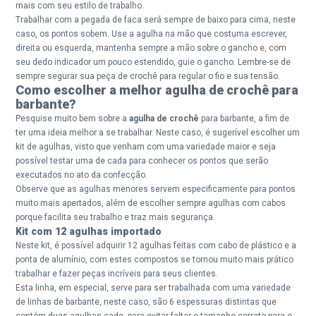
mais com seu estilo de trabalho.
Trabalhar com a pegada de faca será sempre de baixo para cima, neste
caso, os pontos sobem. Use a agulha na mão que costuma escrever,
direita ou esquerda, mantenha sempre a mão sobre o gancho e, com
seu dedo indicador um pouco estendido, guie o gancho. Lembre-se de
sempre segurar sua peça de crochê para regular o fio e sua tensão.
Como escolher a melhor agulha de crochê para
barbante?
Pesquise muito bem sobre a
agulha de crochê
para barbante, a fim de
ter uma ideia melhor a se trabalhar. Neste caso, é sugerível escolher um
kit de agulhas, visto que venham com uma variedade maior e seja
possível testar uma de cada para conhecer os pontos que serão
executados no ato da confecção.
Observe que as agulhas menores servem especificamente para pontos
muito mais apertados, além de escolher sempre agulhas com cabos
porque facilita seu trabalho e traz mais segurança.
Kit com 12 agulhas importado
Neste kit, é possível adquirir 12 agulhas feitas com cabo de plástico e a
ponta de alumínio, com estes compostos se tornou muito mais prático
trabalhar e fazer peças incríveis para seus clientes.
Esta linha, em especial, serve para ser trabalhada com uma variedade
de linhas de barbante, neste caso, são 6 espessuras distintas que
contém duas agulhas cada, para evitar faltar o tamanho correto para o