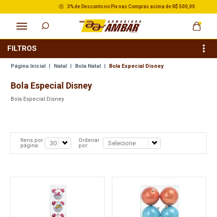
3% de Desconto no Pix nas Compras acima de R$ 500,00
FILTROS
Página Inicial
|
Natal
|
Bola Natal
|
Bola Especial Disney
Bola Especial Disney
Bola Especial Disney
Itens por
Ordenar
página:
por: