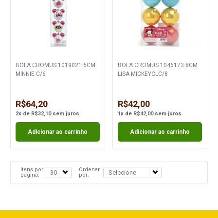
BOLA CROMUS 1019021 6CM
BOLA CROMUS 1046173 8CM
MINNIE C/6
LISA MICKEYCLC/8
R$64,20
R$42,00
2
x
de
R$32,10
sem juros
1
x
de
R$42,00
sem juros
Adicionar ao carrinho
Adicionar ao carrinho
Itens por
Ordenar
página:
por: