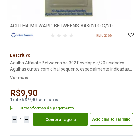
AGULHA MILWARD BETWEENS BA30200 C/20
REF: 2356
Descritivo
Agulha Alfaiate Betweens ba 302 Envelope c/20 unidades
Agulhas curtas com olhal pequeno, especialmente indicadas
para alfaiates. Composição do sortimento: 2 agulhas nº 5 7
Ver mais
agulhas nº 6 7 agulhas nº 7 4 agulhas nº 8
R$9,90
1
x
de
R$ 9,90
sem juros
Outras formas de pagamento
Comprar agora
Adicionar ao carrinho