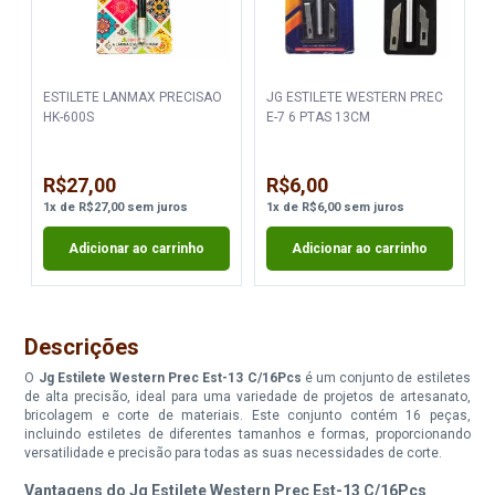
ESTILETE LANMAX PRECISAO
JG ESTILETE WESTERN PREC
HK-600S
E-7 6 PTAS 13CM
R$27,00
R$6,00
1
x
de
R$27,00
sem juros
1
x
de
R$6,00
sem juros
Adicionar ao carrinho
Adicionar ao carrinho
Descrições
O
Jg Estilete Western Prec Est-13 C/16Pcs
é um conjunto de estiletes
de alta precisão, ideal para uma variedade de projetos de artesanato,
bricolagem e corte de materiais. Este conjunto contém 16 peças,
incluindo estiletes de diferentes tamanhos e formas, proporcionando
versatilidade e precisão para todas as suas necessidades de corte.
Vantagens do Jg Estilete Western Prec Est-13 C/16Pcs