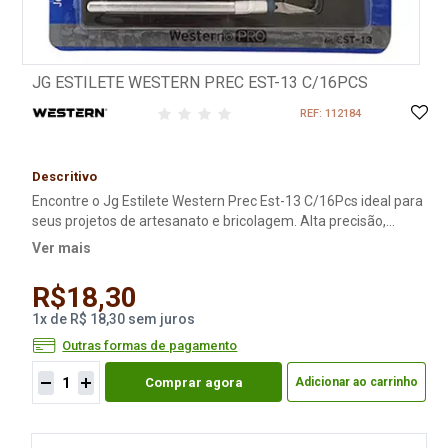
JG ESTILETE WESTERN PREC EST-13 C/16PCS
REF: 112184
Descritivo
Encontre o Jg Estilete Western Prec Est-13 C/16Pcs ideal para
seus projetos de artesanato e bricolagem. Alta precisão,
versatilidade e durabilidade em um só conjunto. Compre
Ver mais
agora e aproveite! Jogo de estilete de precisão com 16 peças.
Estojo com 3 Cabos e 13 Lâminas.
R$18,30
1
x
de
R$ 18,30
sem juros
Outras formas de pagamento
Comprar agora
Adicionar ao carrinho