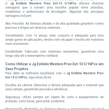
O
Jg Estilete Western Prec Est-13 C/16Pcs
oferece diversas
vantagens que o tornam uma escolha popular entre artesãos,
modelistas e profissionais de bricolagem. Algumas das principais
vantagens incluem:
Alta Precisão: As lâminas afiadas e de alta qualidade garantem cortes
precisos e limpos em diversos materiais.
Versatilidade: Com 16 peças, este conjunto é adequado para uma
ampla gama de aplicações, desde corte de papel e tecido até materiais
mais resistentes.
Durabilidade: Fabricado com materiais resistentes, garantindo uma
longa vida útil e desempenho confiável.
Como Utilizar o Jg Estilete Western Prec Est-13 C/16Pcs em
Seus Projetos
Para obter os melhores resultados com o
Jg Estilete Western Prec
Est-13 C/16Pcs
, siga estas dicas:
Escolha da Lâmina: Selecione a lâmina adequada para o material que
será cortado, garantindo precisão e eficiência.
Segurança: Utilize sempre um tapete de corte e equipamentos de
proteção, como luvas, para evitar acidentes.
Manutenção: Mantenha as lâminas limpas e armazenadas em local