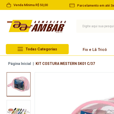
Venda Mínima R$ 50,00
Parcelamento em até 3x
Todas Categorias
Fio e Lã Tricô
Lã Circulo
Página Inicial
|
KIT COSTURA WESTERN SK01 C/37
Fio e Lã Tricô
Lã Cisne
Linha
Lã Pingouin
Barbante
Lã Infantil
Agulha
Lã Paratapet
Artesanato
Novelo de Lã
Aviamentos