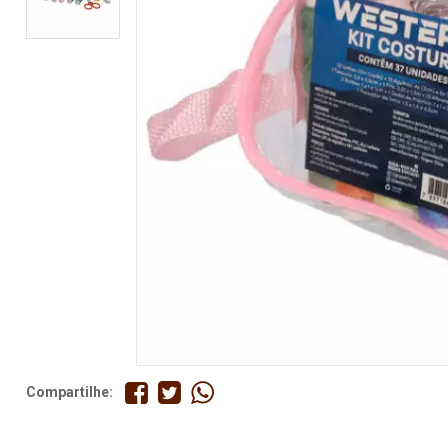
Fita
Elástico
Lingerie
Pedraria
Brasil
Natal
Compartilhe: