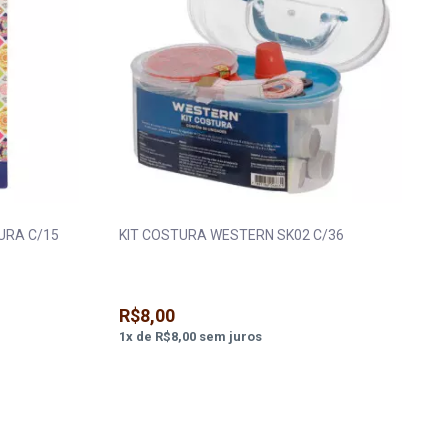
URA C/15
KIT COSTURA WESTERN SK02 C/36
R$8,00
1
x
de
R$8,00
sem juros