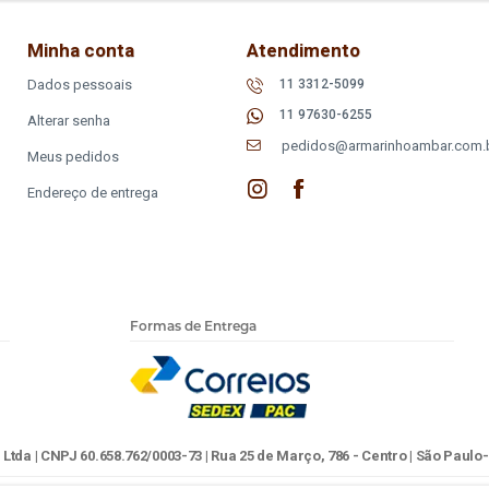
Minha conta
Atendimento
Dados pessoais
11 3312-5099
11 97630-6255
Alterar senha
pedidos@armarinhoambar.com.
Meus pedidos
Endereço de entrega
Formas de Entrega
tda | CNPJ 60.658.762/0003-73 | Rua 25 de Março, 786 - Centro | São Paulo-