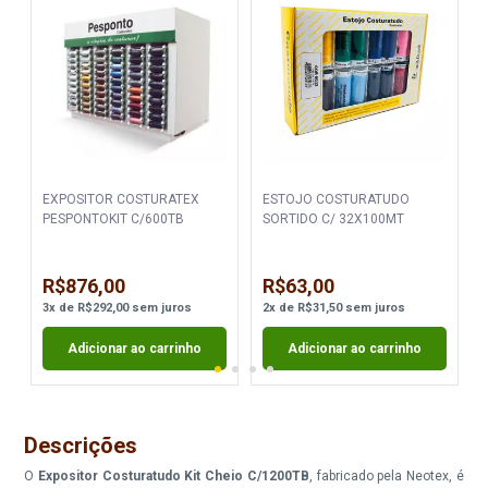
EXPOSITOR COSTURATEX
ESTOJO COSTURATUDO
PESPONTOKIT C/600TB
SORTIDO C/ 32X100MT
R$876,00
R$63,00
3
x
de
R$292,00
sem juros
2
x
de
R$31,50
sem juros
Adicionar ao carrinho
Adicionar ao carrinho
Descrições
O
Expositor Costuratudo Kit Cheio C/1200TB
, fabricado pela Neotex, é