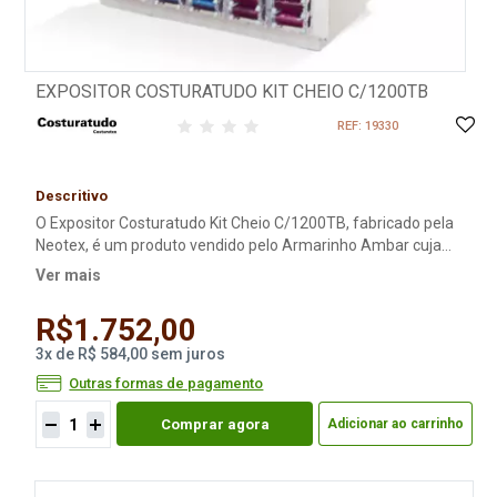
EXPOSITOR COSTURATUDO KIT CHEIO C/1200TB
REF: 19330
Descritivo
O Expositor Costuratudo Kit Cheio C/1200TB, fabricado pela
Neotex, é um produto vendido pelo Armarinho Ambar cuja
função é organizar suas linhas e facilitar assim a sua costura
Ver mais
de peças, seja em sua casa ou loja. Contém 1200 retróses de
linha.
R$1.752,00
3
x
de
R$ 584,00
sem juros
Outras formas de pagamento
Comprar agora
Adicionar ao carrinho