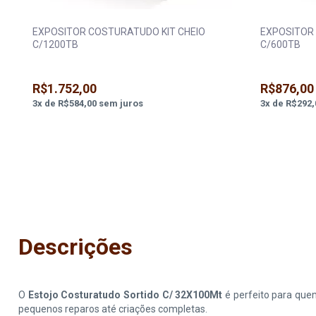
EXPOSITOR COSTURATUDO KIT CHEIO
EXPOSITOR
C/1200TB
C/600TB
R$1.752,00
R$876,00
3
x
de
R$584,00
sem juros
3
x
de
R$292,
Descrições
O
Estojo Costuratudo Sortido C/ 32X100Mt
é perfeito para quem
pequenos reparos até criações completas.