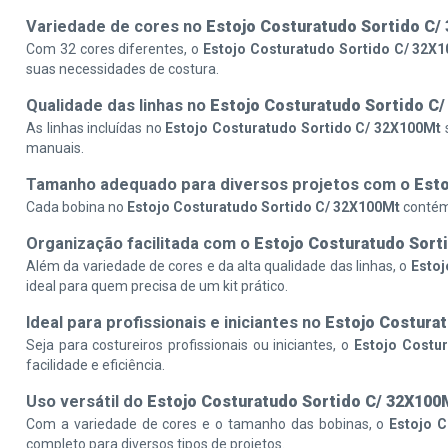
Variedade de cores no
Estojo Costuratudo Sortido C/
Com 32 cores diferentes, o
Estojo Costuratudo Sortido C/ 32X
suas necessidades de costura.
Qualidade das linhas no
Estojo Costuratudo Sortido C
As linhas incluídas no
Estojo Costuratudo Sortido C/ 32X100Mt
s
manuais.
Tamanho adequado para diversos projetos com o
Esto
Cada bobina no
Estojo Costuratudo Sortido C/ 32X100Mt
contém 
Organização facilitada com o
Estojo Costuratudo Sort
Além da variedade de cores e da alta qualidade das linhas, o
Estoj
ideal para quem precisa de um kit prático.
Ideal para profissionais e iniciantes no
Estojo Costura
Seja para costureiros profissionais ou iniciantes, o
Estojo Costu
facilidade e eficiência.
Uso versátil do
Estojo Costuratudo Sortido C/ 32X100
Com a variedade de cores e o tamanho das bobinas, o
Estojo 
completo para diversos tipos de projetos.