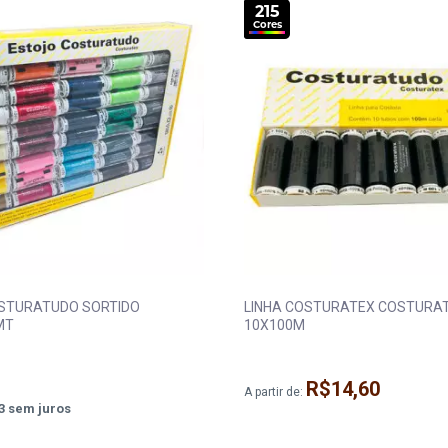
215
Cores
STURATUDO SORTIDO
LINHA COSTURATEX COSTURA
MT
10X100M
R$14,60
A partir de:
3
sem juros