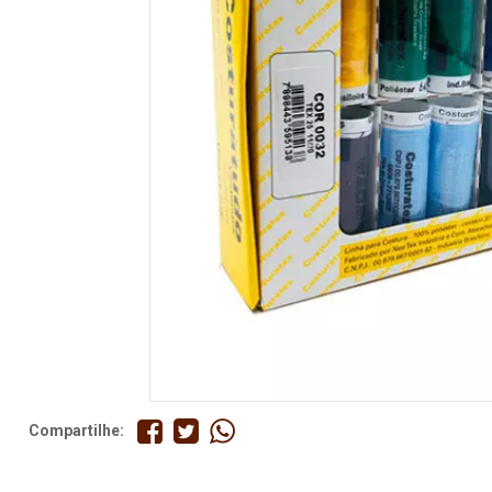
Fita
Elástico
Lingerie
Pedraria
Brasil
Natal
Compartilhe: