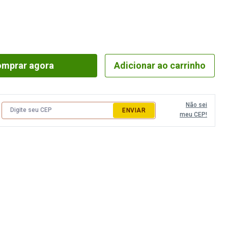
 Máquina
Fita Gorgurão
Elástico Pigeon 
a
Fita Juta
Elástico Roliço
a
Fita Metalizada
Elástico São José
eira e Regulador
Fita Metaloide
Elástico Tekla
mprar agora
Adicionar ao carrinho
ua
Fita Pet
Elástico Zanotti
da
Fita Poá
Fio Silicone
Não sei
ENVIAR
meu CEP!