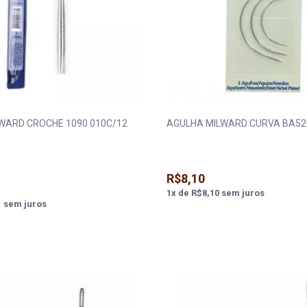
WARD CROCHE 1090 010C/12
AGULHA MILWARD CURVA BA52
R$8,10
1
x
de
R$8,10
sem juros
1
sem juros