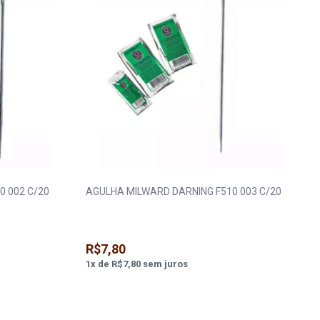
0 002 C/20
AGULHA MILWARD DARNING F510 003 C/20
R$7,80
1
x
de
R$7,80
sem juros