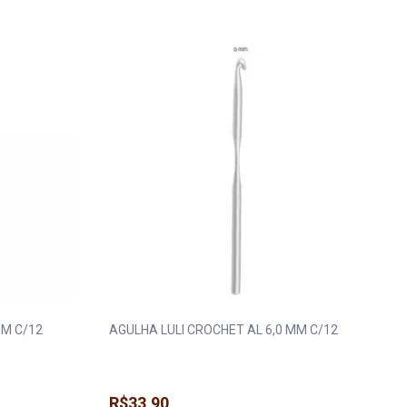
 Máquina
Fita Gorgurão
Elástico Pigeon 
a
Fita Juta
Elástico Roliço
a
Fita Metalizada
Elástico São José
eira e Regulador
Fita Metaloide
Elástico Tekla
ua
Fita Pet
Elástico Zanotti
da
Fita Poá
Fio Silicone
MM C/12
AGULHA LULI CROCHET AL 6,0 MM C/12
R$33,90