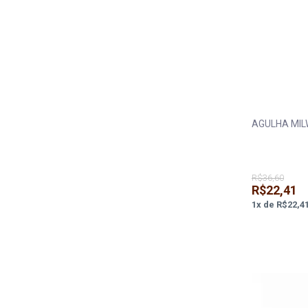
AGULHA MIL
R$36,60
R$22,41
1
x
de
R$22,4