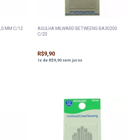
,0 MM C/12
AGULHA MILWARD BETWEENS BA30200
C/20
R$9,90
1
x
de
R$9,90
sem juros