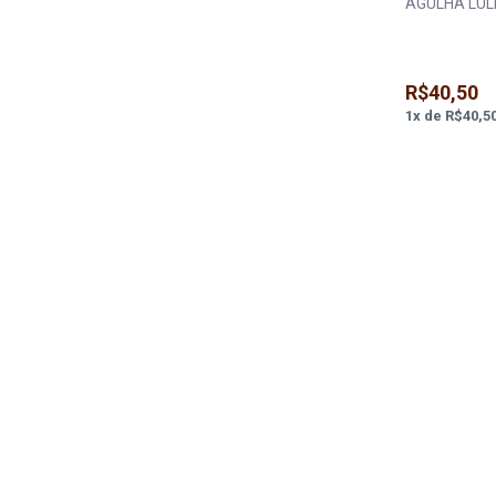
AGULHA LULI
R$40,50
1
x
de
R$40,5