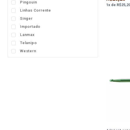
Pingouin
1
x
de
R$25,2
Linhas Corrente
Singer
Importado
Lanmax
Telanipo
Western