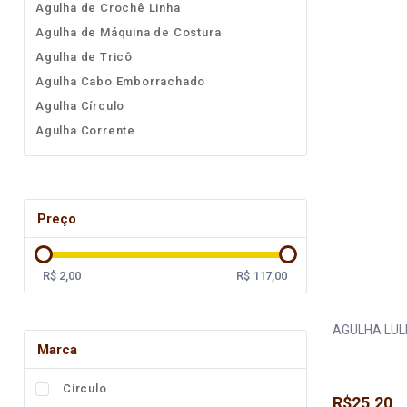
Agulha de Crochê Linha
Fita
Agulha de Máquina de Costura
Elástico
Agulha de Tricô
Agulha Cabo Emborrachado
Lingerie
Agulha Círculo
Pedraria
Agulha Corrente
Brasil
Agulha Darning
Natal
Agulha Lanmax
Agulha Pingouin
Preço
Agulha Singer
Agulha Tapestry
R$ 2,00
R$ 117,00
Agulha Tulip
AGULHA LULI
Marca
Circulo
R$25,20