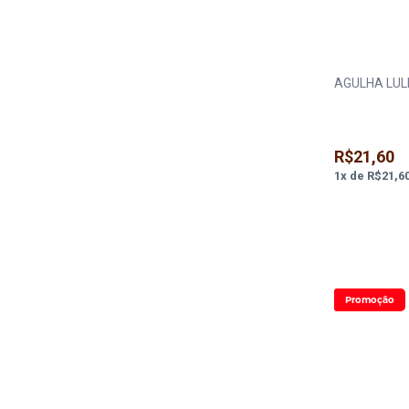
AGULHA LUL
R$21,60
1
x
de
R$21,6
Promoção