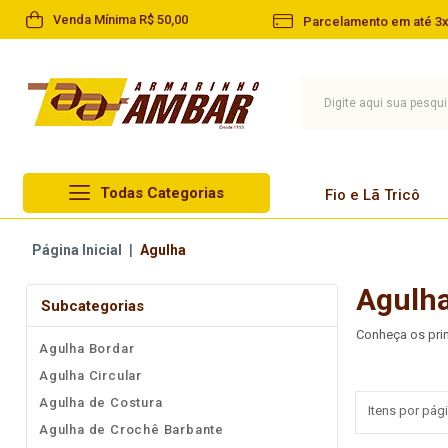
Venda Mínima R$ 50,00
Parcelamento em até 3x
Todas Categorias
Fio e Lã Tricô
Lã Circulo
Página Inicial
|
Agulha
Fio e Lã Tricô
Lã Cisne
Agulh
Linha
Subcategorias
Lã Pingouin
Barbante
Conheça os prin
Agulha Bordar
Lã Infantil
Agulha
Agulha Circular
Lã Paratapet
Artesanato
Agulha de Costura
Itens por pági
Novelo de Lã
Agulha de Crochê Barbante
Aviamentos