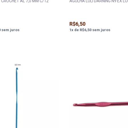
 CROCHET AL 7,0 MM C/12
AGULHA LULI DARNING N9 EX L
R$6,50
0
sem juros
1
x
de
R$6,50
sem juros