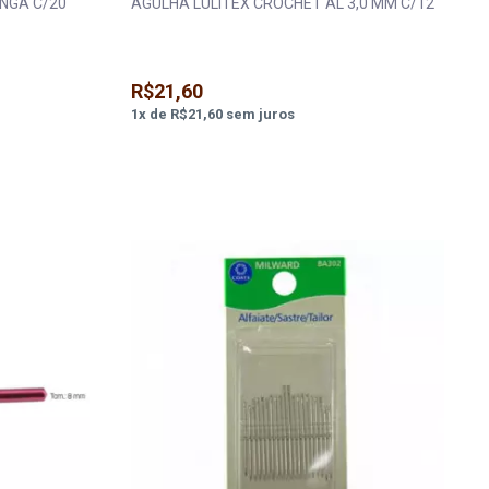
ONGA C/20
AGULHA LULITEX CROCHET AL 3,0 MM C/12
R$21,60
1
x
de
R$21,60
sem juros