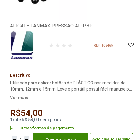
ALICATE LANMAX PRESSAO AL-PBP
REF: 102465
Descritivo
Utilizado para aplicar botões de PLÁSTICO nas medidas de
10mm, 12mm e 15mm. Leve e portátil possui fácil manuseio
bastando encaixar o botão de plástico onde deseja fixar o
Ver mais
botão, ajeitar a matriz e pressionar.
R$54,00
1
x
de
R$ 54,00
sem juros
Outras formas de pagamento
Comprar agora
Adicionar ao carrinho