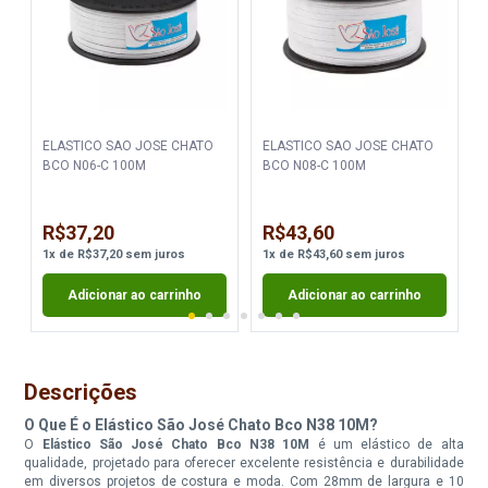
ELASTICO SAO JOSE CHATO
ELASTICO SAO JOSE CHATO
BCO N06-C 100M
BCO N08-C 100M
R$37,20
R$43,60
1
x
de
R$37,20
sem juros
1
x
de
R$43,60
sem juros
Adicionar ao carrinho
Adicionar ao carrinho
Descrições
O Que É o Elástico São José Chato Bco N38 10M?
O
Elástico São José Chato Bco N38 10M
é um elástico de alta
qualidade, projetado para oferecer excelente resistência e durabilidade
em diversos projetos de costura e moda. Com 28mm de largura e 10