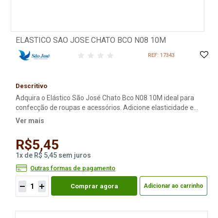
ELASTICO SAO JOSE CHATO BCO N08 10M
REF: 17343
Descritivo
Adquira o Elástico São José Chato Bco N08 10M ideal para
confecção de roupas e acessórios. Adicione elasticidade e
durabilidade às suas criações com este elástico de alta
Ver mais
qualidade. Compre agora!
R$5,45
1
x
de
R$ 5,45
sem juros
Outras formas de pagamento
Comprar agora
Adicionar ao carrinho