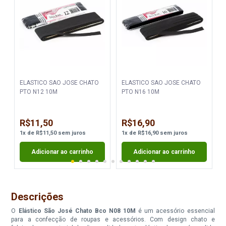
ELASTICO SAO JOSE CHATO
ELASTICO SAO JOSE CHATO
PTO N12 10M
PTO N16 10M
R$11,50
R$16,90
1
x
de
R$11,50
sem juros
1
x
de
R$16,90
sem juros
Adicionar ao carrinho
Adicionar ao carrinho
Descrições
O
Elástico São José Chato Bco N08 10M
é um acessório essencial
para a confecção de roupas e acessórios. Com design chato e