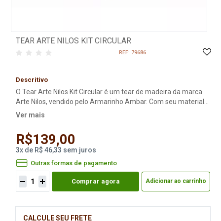
TEAR ARTE NILOS KIT CIRCULAR
REF: 79686
Descritivo
O Tear Arte Nilos Kit Circular é um tear de madeira da marca
Arte Nilos, vendido pelo Armarinho Ambar. Com seu material
firme e fácil de trabalhar, o tear de formato circular é ideal
Ver mais
para trabalhos que envolvem tramas de fios, com o fim de
produzir obras artesanais e de vestuário, especialmente as
R$139,00
feitas em tricô.
3
x
de
R$ 46,33
sem juros
Outras formas de pagamento
Comprar agora
Adicionar ao carrinho
CALCULE SEU FRETE